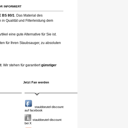
r informiert
E BS 80/1
. Das Material des
in Qualität und Filterleistung dem
el eine gute Alternative für Sie ist.
ten für Ihren Staubsauger, zu absoluten
. Wir stehen für garantiert
günstiger
Jetzt Fan werden
staubbeutel-discount
auf facebook
staubbeutel-discount
bei X