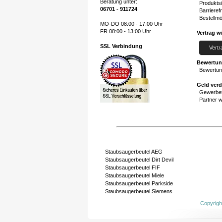
Beratung unter:
Produktsi
06701 - 911724
Barrierefr
Bestellmö
MO-DO 08:00 - 17:00 Uhr
FR 08:00 - 13:00 Uhr
Vertrag w
SSL Verbindung
Vertr
Bewertu
Bewertun
Geld ver
Gewerbet
Partner 
Staubsaugerbeutel AEG
Staubsaugerbeutel Dirt Devil
Staubsaugerbeutel FIF
Staubsaugerbeutel Miele
Staubsaugerbeutel Parkside
Staubsaugerbeutel Siemens
Copyrigh