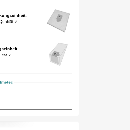
tel EIO2/5Mic pro Verpackungseinheit.
Qualität.✓
 pro Verpackungseinheit.
lität.✓
Imetec