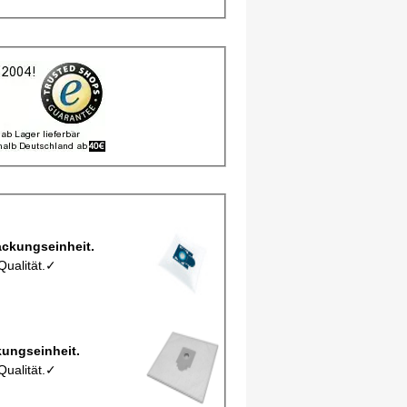
bbeutel M 180 EIO 5 pro Verpackungseinheit.
Qualität.✓
tel EIO2Mic pro Verpackungseinheit.
Qualität.✓