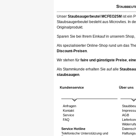
Staubbeut
Unser
Staubsaugerbeutel MCFEO25M
ist ein 
Staubsaugerbeutel besteht aus Microvlies. In d
Originalprodukt.
Sparen Sie bei Ihrem Einkauf in unserem Shop, ka
Als spezialisierter Online-Shop rund um das Th
Discount-Preisen
.
Wir stehen für
faire und günstigste Preise
,
eine
Als Stammkunde erhalten Sie auf alle
Staubsau
staubsaugen
.
Kundenservice
Über uns
Anfragen
Staubbeu
Kontakt
Impress
Service
AGB
FAQ
Lieferkon
Widerruf
Service Hotline
Datensch
Telefonische Unterstützung und
Haftungs