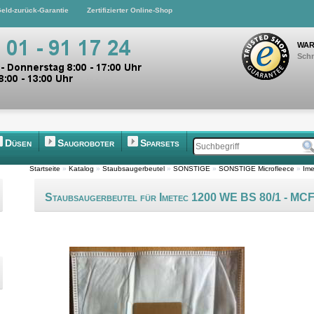
eld-zurück-Garantie
Zertifizierter Online-Shop
WAR
Schn
Düsen
Saugroboter
Sparsets
Startseite
»
Katalog
»
Staubsaugerbeutel
»
SONSTIGE
»
SONSTIGE Microfleece
»
Im
Staubsaugerbeutel für Imetec 1200 WE BS 80/1 - M