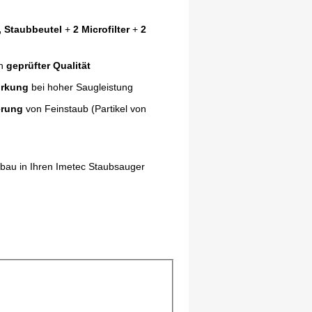
, Staubbeutel
+
2 Microfilter
+
2
in
geprüfter Qualität
irkung
bei hoher Saugleistung
erung
von Feinstaub (Partikel von
bau in Ihren Imetec Staubsauger