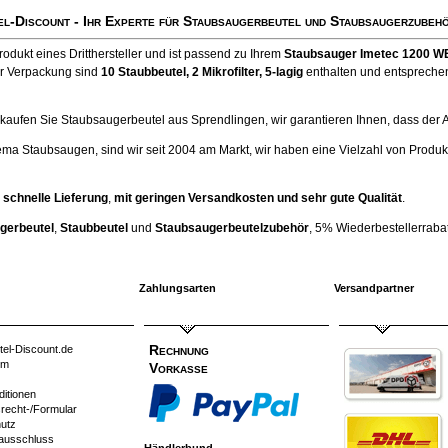
el-Discount
- Ihr Experte für Staubsaugerbeutel und Staubsaugerzubehö
Produkt eines Dritthersteller und ist passend zu Ihrem
Staubsauger Imetec 1200 W
er Verpackung sind
10 Staubbeutel
, 2 Mikrofilter, 5-lagig
enthalten und entsprechen 
ufen Sie Staubsaugerbeutel aus Sprendlingen, wir garantieren Ihnen, dass der Artik
ema Staubsaugen, sind wir seit 2004 am Markt, wir haben eine Vielzahl von Produk
 schnelle Lieferung
,
mit geringen Versandkosten und sehr gute Qualität
.
gerbeutel
,
Staubbeutel
und
Staubsaugerbeutelzubehör
, 5% Wiederbestellerrabatt
Zahlungsarten
Versandpartner
Rechnung
tel-Discount.de
um
Vorkasse
ditionen
srecht-/Formular
utz
ausschluss