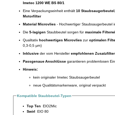
Imetec 1200 WE BS 80/1
Eine Verpackungseinheit enthält
10 Staubsaugerbeutel
Motorfilter
Material Microvlies
- Hochwertiger Staubsaugerbeutel 
Die
5-lagigen
Staubbeutel sorgen für
maximale Filterw
Qualitativ
hochwertiges Microvlies
zur
optimalen Filt
0,3-0,5 µm)
Inklusive
der vom Hersteller
empfohlenen Zusatzfilter
Passgenaue Anschlüsse
garantieren problemlosen Ein
Hinweis:
kein originaler Imetec Staubsaugerbeutel
neue Qualitätsmarkenware, original verpackt
Kompatible Staubbeutel-Typen
Top Ten
EIO2Mic
Swirl
EIO 80