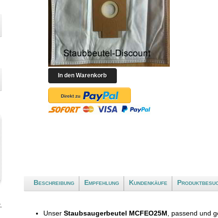
Beschreibung
Empfehlung
Kundenkäufe
Produktbesu
.
Unser
Staubsaugerbeutel MCFEO25M
, passend und g