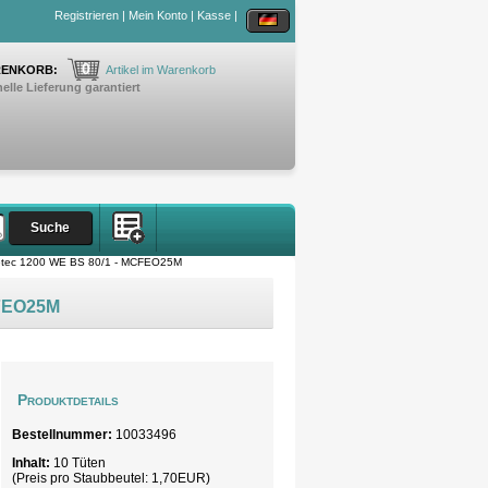
Registrieren
|
Mein Konto
|
Kasse
|
0
ENKORB:
Artikel im Warenkorb
elle Lieferung garantiert
etec 1200 WE BS 80/1 - MCFEO25M
CFEO25M
Produktdetails
Bestellnummer:
10033496
Inhalt:
10 Tüten
(Preis pro
Staubbeutel
: 1,70EUR)