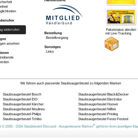
Händlerbund
cherheit
eiheit
glichkeiten
iderrufen
ag widerrufen
Paketstatus abrufen
Bestellung
mit Live-Tracking
Bestellvorgang
ngen
gen ansehen
Sonstiges
Links
dienen
reibende
werden
Wir führen auch passende Staubsaugerbeutel zu folgenden Marken
Staubsaugerbeutel Bosch
Staubsaugerbeutel Black&Decker
Staubsaugerbeutel EIO
Staubsaugerbeutel Electrolux
Staubsaugerbeutel Kärcher
Staubsaugerbeutel Hoover
Staubsaugerbeutel Moulinex
Staubsaugerbeutel Nilfisk
Staubsaugerbeutel Philips
Staubsaugerbeutel Privileg
Staubsaugerbeutel Tchibo
Staubsaugerbeutel Festo-Festool
®
t © 2005 - 2026 Staubbeutel-Discount - Ausgewiesene Marken
gehören ihren jeweiligen Ei