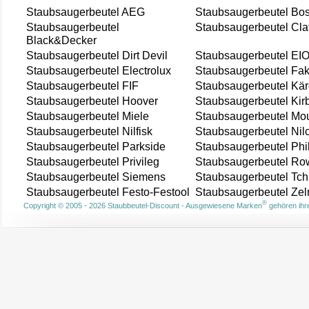
Staubsaugerbeutel AEG
Staubsaugerbeutel Bo
Staubsaugerbeutel
Staubsaugerbeutel Cla
Black&Decker
Staubsaugerbeutel Dirt Devil
Staubsaugerbeutel EI
Staubsaugerbeutel Electrolux
Staubsaugerbeutel Fak
Staubsaugerbeutel FIF
Staubsaugerbeutel Kär
Staubsaugerbeutel Hoover
Staubsaugerbeutel Kir
Staubsaugerbeutel Miele
Staubsaugerbeutel Mou
Staubsaugerbeutel Nilfisk
Staubsaugerbeutel Nil
Staubsaugerbeutel Parkside
Staubsaugerbeutel Phi
Staubsaugerbeutel Privileg
Staubsaugerbeutel Ro
Staubsaugerbeutel Siemens
Staubsaugerbeutel Tch
Staubsaugerbeutel Festo-Festool
Staubsaugerbeutel Ze
®
Copyright © 2005 - 2026 Staubbeutel-Discount - Ausgewiesene Marken
gehören ihre