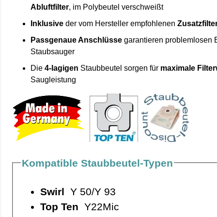
Abluftfilter
, im Polybeutel verschweißt
Inklusive
der vom Hersteller empfohlenen
Zusatzfilte
Passgenaue Anschlüsse
garantieren problemlosen 
Staubsauger
Die
4-lagigen
Staubbeutel sorgen für
maximale Filte
Saugleistung
Kompatible Staubbeutel-Typen
Swirl
Y 50/Y 93
Top Ten
Y22Mic