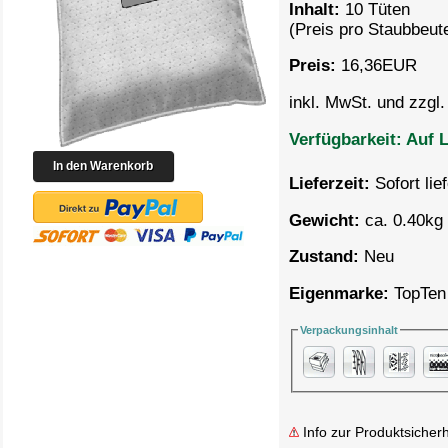
Inhalt:
10 Tüten
(Preis pro
Staubbeute
Preis:
16,36
EUR
inkl. MwSt. und zzgl
Verfügbarkeit:
Auf L
Lieferzeit:
Sofort lie
Gewicht:
ca. 0.40kg 
Zustand:
Neu
Eigenmarke:
TopTen
Verpackungsinhalt
Info zur Produktsicherh