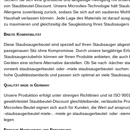
von Staubbeutel-Discount. Unsere Microvlies-Technologie hält Stau
Allergene zuverlässig zurück, sodass Sie sich auf ein sauberes Wohl
Haushalt verlassen können. Jede Lage des Materials ist darauf ausgel
zu maximieren und gleichzeitig die Saugleistung Ihres Staubsaugers 
Breite Kompatibilität
Diese Staubsaugerbeutel sind speziell auf Ihren Staubsauger abges
passgenauen Sitz ohne Kompromisse. Durch unsere langjährige Erf
Staubsaugerzubehör können wir Ihnen Produkte anbieten, die auch
Geräten eine sichere Alternative darstellen. Ob Sie nach -kärcher st
vorwerk staubsaugerbeutel- oder -miele staubsaugerbeutel- suchen: 
hohe Qualitätsstandards und passen sich optimal an viele Staubsau
Qualität made in Germany
Unsere Produktion erfolgt unter strengen Richtlinien und ist ISO 9001 
gewährleistet Staubbeutel-Discount gleichbleibende, verlässliche Pro
Microvlies-Beutel eignen sich auch für Kunden, die Wert auf anspruch
-staubsaugerbeutel miele-, -miele gn staubsaugerbeutel- oder -sie
legen.
Einfache Handhabung und Entsorgung