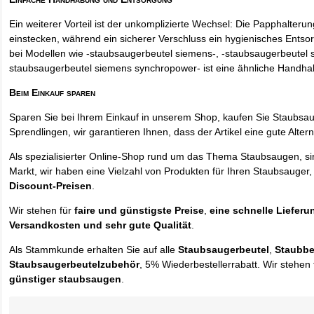
Ein weiterer Vorteil ist der unkomplizierte Wechsel: Die Papphalteru
einstecken, während ein sicherer Verschluss ein hygienisches Entso
bei Modellen wie -staubsaugerbeutel siemens-, -staubsaugerbeutel 
staubsaugerbeutel siemens synchropower- ist eine ähnliche Handha
Beim Einkauf sparen
Sparen Sie bei Ihrem Einkauf in unserem Shop, kaufen Sie Staubsa
Sprendlingen, wir garantieren Ihnen, dass der Artikel eine gute Alterna
Als spezialisierter Online-Shop rund um das Thema Staubsaugen, si
Markt, wir haben eine Vielzahl von Produkten für Ihren Staubsauger,
Discount-Preisen
.
Wir stehen für
faire und günstigste Preise
,
eine schnelle Lieferu
Versandkosten und sehr gute Qualität
.
Als Stammkunde erhalten Sie auf alle
Staubsaugerbeutel
,
Staubbe
Staubsaugerbeutelzubehör
, 5% Wiederbestellerrabatt. Wir stehen 
günstiger staubsaugen
.