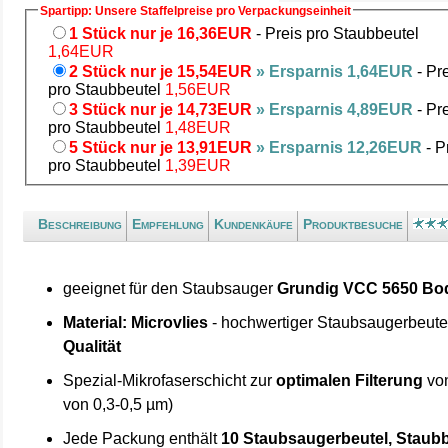
Spartipp: Unsere Staffelpreise pro Verpackungseinheit
1 Stück nur je 16,36EUR
- Preis pro Staubbeutel
1,64EUR
2 Stück nur je 15,54EUR
» Ersparnis 1,64EUR
- Pr
pro Staubbeutel
1,56EUR
3 Stück nur je 14,73EUR
» Ersparnis 4,89EUR
- Pr
pro Staubbeutel
1,48EUR
5 Stück nur je 13,91EUR
» Ersparnis 12,26EUR
- P
pro Staubbeutel
1,39EUR
Beschreibung
Empfehlung
Kundenkäufe
Produktbesuche
geeignet für den Staubsauger
Grundig VCC 5650 Bo
Material: Microvlies
- hochwertiger Staubsaugerbeute
Qualität
Spezial-Mikrofaserschicht zur
optimalen Filterung
von
von 0,3-0,5 µm)
Jede Packung enthält
10 Staubsaugerbeutel, Staubb