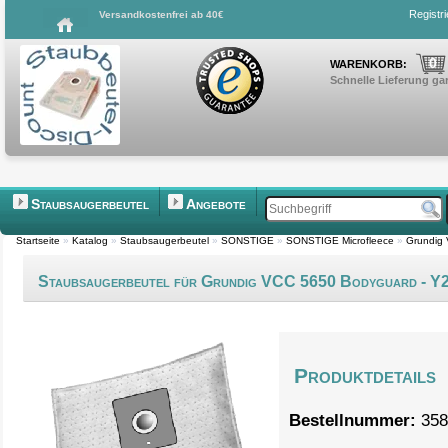
Registr
Versandkostenfrei ab 40€
0
WARENKORB:
Schnelle Lieferung gar
Staubsaugerbeutel
Angebote
Startseite
»
Katalog
»
Staubsaugerbeutel
»
SONSTIGE
»
SONSTIGE Microfleece
»
Grundig
Staubsaugerbeutel für Grundig VCC 5650 Bodyguard - Y
Produktdetails
Bestellnummer:
358