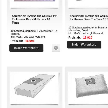
Staubbeutel passend für Grundig Typ
Staubbeutel passend für Grund
E - Hygiene Bag - McFilter - 10
F - Hygiene Bag - Top Ten - 10 
Tüten
10 Staubsaugerbeutel im Material
Microvlies, Gewic...
10 Staubsaugerbeutel + 2 Microfilter + 2
inkl. MwSt. und zzgl.
Versand
.
Motorfil...
inkl. MwSt. und zzgl.
Versand
.
Preis ab:
13,91€
Preis ab:
16,99€
In den Warenkorb
In den Warenkorb