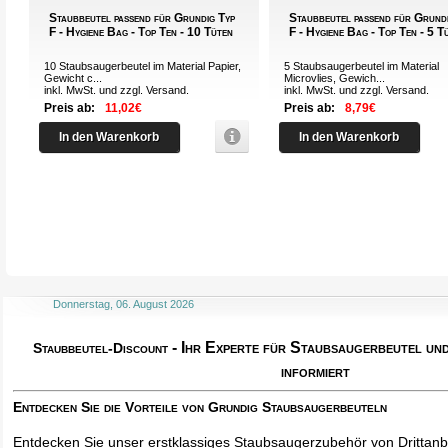
Staubbeutel passend für Grundig Typ
Staubbeutel passend für Grund
F - Hygiene Bag - Top Ten - 10 Tüten
F - Hygiene Bag - Top Ten - 5 T
10 Staubsaugerbeutel im Material Papier,
5 Staubsaugerbeutel im Material
Gewicht c...
Microvlies, Gewich...
inkl. MwSt. und zzgl.
Versand
.
inkl. MwSt. und zzgl.
Versand
.
Preis ab:
11,02€
Preis ab:
8,79€
In den Warenkorb
In den Warenkorb
Donnerstag, 06. August 2026
- Ihr Experte für Staubsaugerbeutel u
Staubbeutel-Discount
informiert
Entdecken Sie die Vorteile von Grundig Staubsaugerbeuteln
Entdecken Sie unser erstklassiges Staubsaugerzubehör von Drittanbi