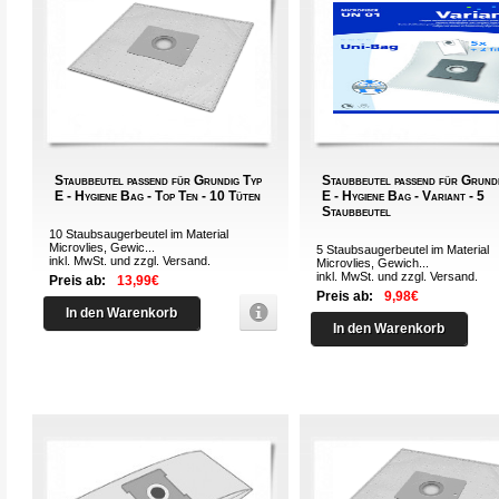
Staubbeutel passend für Grundig Typ
Staubbeutel passend für Grund
E - Hygiene Bag - Top Ten - 10 Tüten
E - Hygiene Bag - Variant - 5
Staubbeutel
10 Staubsaugerbeutel im Material
Microvlies, Gewic...
5 Staubsaugerbeutel im Material
inkl. MwSt. und zzgl.
Versand
.
Microvlies, Gewich...
inkl. MwSt. und zzgl.
Versand
.
Preis ab:
13,99€
Preis ab:
9,98€
In den Warenkorb
In den Warenkorb