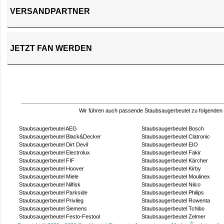
VERSANDPARTNER
JETZT FAN WERDEN
Wir führen auch passende Staubsaugerbeutel zu folgenden
Staubsaugerbeutel AEG
Staubsaugerbeutel Bosch
Staubsaugerbeutel Black&Decker
Staubsaugerbeutel Clatronic
Staubsaugerbeutel Dirt Devil
Staubsaugerbeutel EIO
Staubsaugerbeutel Electrolux
Staubsaugerbeutel Fakir
Staubsaugerbeutel FIF
Staubsaugerbeutel Kärcher
Staubsaugerbeutel Hoover
Staubsaugerbeutel Kirby
Staubsaugerbeutel Miele
Staubsaugerbeutel Moulinex
Staubsaugerbeutel Nilfisk
Staubsaugerbeutel Nilco
Staubsaugerbeutel Parkside
Staubsaugerbeutel Philips
Staubsaugerbeutel Privileg
Staubsaugerbeutel Rowenta
Staubsaugerbeutel Siemens
Staubsaugerbeutel Tchibo
Staubsaugerbeutel Festo-Festool
Staubsaugerbeutel Zelmer
®