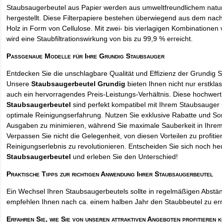
Staubsaugerbeutel aus Papier werden aus umweltfreundlichem natur
hergestellt. Diese Filterpapiere bestehen überwiegend aus dem na
Holz in Form von Cellulose. Mit zwei- bis vierlagigen Kombinationen 
wird eine Staubfiltrationswirkung von bis zu 99,9 % erreicht.
Passgenaue Modelle für Ihre Grundig Staubsauger
Entdecken Sie die unschlagbare Qualität und Effizienz der Grundig 
Unsere
Staubsaugerbeutel Grundig
bieten Ihnen nicht nur erstkla
auch ein hervorragendes Preis-Leistungs-Verhältnis. Diese hochwert
Staubsaugerbeutel
sind perfekt kompatibel mit Ihrem Staubsauger 
optimale Reinigungserfahrung. Nutzen Sie exklusive Rabatte und So
Ausgaben zu minimieren, während Sie maximale Sauberkeit in Ihre
Verpassen Sie nicht die Gelegenheit, von diesen Vorteilen zu profitie
Reinigungserlebnis zu revolutionieren. Entscheiden Sie sich noch he
Staubsaugerbeutel
und erleben Sie den Unterschied!
Praktische Tipps zur richtigen Anwendung Ihrer Staubsaugerbeutel
Ein Wechsel Ihren Staubsaugerbeutels sollte in regelmäßigen Abstän
empfehlen Ihnen nach ca. einem halben Jahr den Staubbeutel zu er
Erfahren Sie, wie Sie von unseren attraktiven Angeboten profitieren 