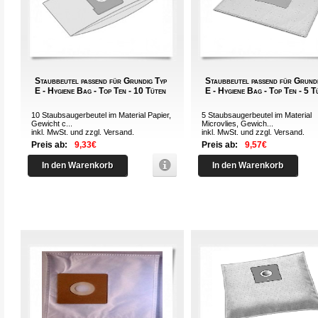
Staubbeutel passend für Grundig Typ
Staubbeutel passend für Grund
E - Hygiene Bag - Top Ten - 10 Tüten
E - Hygiene Bag - Top Ten - 5 T
10 Staubsaugerbeutel im Material Papier,
5 Staubsaugerbeutel im Material
Gewicht c...
Microvlies, Gewich...
inkl. MwSt. und zzgl.
Versand
.
inkl. MwSt. und zzgl.
Versand
.
Preis ab:
9,33€
Preis ab:
9,57€
In den Warenkorb
In den Warenkorb