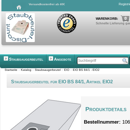
Registr
Versandkostenfrei ab 40€
0
WARENKORB:
Schnelle Lieferung gar
Staubsaugerbeutel
Angebote
Startseite
»
Katalog
»
Staubsaugerbeutel
»
EIO
»
EIO BS 84/1 - EIO2
Staubsaugerbeutel für EIO BS 84/1, Artikel EIO2
Produktdetails
Bestellnummer:
106