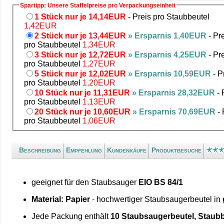
Spartipp: Unsere Staffelpreise pro Verpackungseinheit
1 Stück nur je 14,14EUR
- Preis pro Staubbeutel
1,42EUR
2 Stück nur je 13,44EUR
» Ersparnis 1,40EUR
- Pr
pro Staubbeutel
1,34EUR
3 Stück nur je 12,72EUR
» Ersparnis 4,25EUR
- Pr
pro Staubbeutel
1,27EUR
5 Stück nur je 12,02EUR
» Ersparnis 10,59EUR
- P
pro Staubbeutel
1,20EUR
10 Stück nur je 11,31EUR
» Ersparnis 28,32EUR
- 
pro Staubbeutel
1,13EUR
20 Stück nur je 10,60EUR
» Ersparnis 70,69EUR
- 
pro Staubbeutel
1,06EUR
Beschreibung
Empfehlung
Kundenkäufe
Produktbesuche
geeignet für den Staubsauger
EIO BS 84/1
Material: Papier
- hochwertiger Staubsaugerbeutel in
Jede Packung enthält
10 Staubsaugerbeutel, Staubb