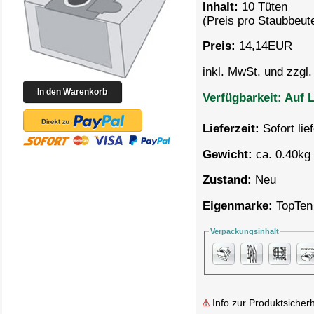
Inhalt:
10 Tüten
(Preis pro
Staubbeute
Preis:
14,14
EUR
inkl. MwSt. und zzgl
Verfügbarkeit:
Auf L
Lieferzeit:
Sofort lie
Gewicht:
ca. 0.40kg 
Zustand:
Neu
Eigenmarke:
TopTen
Verpackungsinhalt
Info zur Produktsicherh