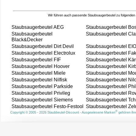
Wir führen auch passende Staubsaugerbeutel zu folgenden
Staubsaugerbeutel AEG
Staubsaugerbeutel Bo
Staubsaugerbeutel
Staubsaugerbeutel Cla
Black&Decker
Staubsaugerbeutel Dirt Devil
Staubsaugerbeutel EI
Staubsaugerbeutel Electrolux
Staubsaugerbeutel Fak
Staubsaugerbeutel FIF
Staubsaugerbeutel Kär
Staubsaugerbeutel Hoover
Staubsaugerbeutel Kir
Staubsaugerbeutel Miele
Staubsaugerbeutel Mou
Staubsaugerbeutel Nilfisk
Staubsaugerbeutel Nil
Staubsaugerbeutel Parkside
Staubsaugerbeutel Phi
Staubsaugerbeutel Privileg
Staubsaugerbeutel Ro
Staubsaugerbeutel Siemens
Staubsaugerbeutel Tch
Staubsaugerbeutel Festo-Festool
Staubsaugerbeutel Ze
®
Copyright © 2005 - 2026 Staubbeutel-Discount - Ausgewiesene Marken
gehören ihre