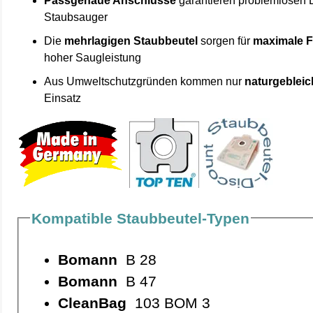
Passgenaue Anschlüsse
garantieren problemlosen 
Staubsauger
Die
mehrlagigen Staubbeutel
sorgen für
maximale F
hoher Saugleistung
Aus Umweltschutzgründen kommen nur
naturgebleic
Einsatz
Kompatible Staubbeutel-Typen
Bomann
B 28
Bomann
B 47
CleanBag
103 BOM 3