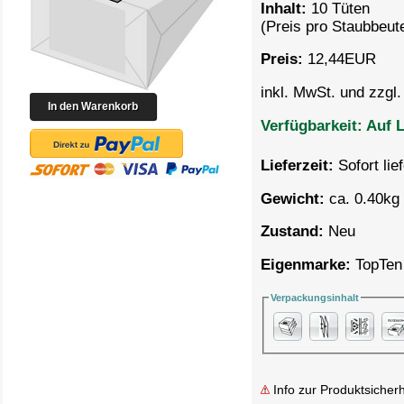
Inhalt:
10 Tüten
(Preis pro
Staubbeute
Preis:
12,44
EUR
inkl. MwSt. und zzgl
Verfügbarkeit:
Auf L
Lieferzeit:
Sofort lie
Gewicht:
ca. 0.40kg 
Zustand:
Neu
Eigenmarke:
TopTen
Verpackungsinhalt
Info zur Produktsicherh