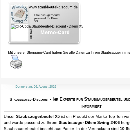
Staubsaugerbeutel
passend für Dilem
X5
Mit unserer Shopping-Card haben Sie alle Daten zu Ihrem Staubsauger immer 
Donnerstag, 06. August 2026
- Ihr Experte für Staubsaugerbeutel u
Staubbeutel-Discount
informiert
Unser
Staubsaugerbeutel X5
ist ein Produkt der Marke Top Ten vo
und wurde passend zu Ihrem
Staubsauger Dilem Swing 2406
herge
Staubsaugerbeutel besteht aus Papier. In der Verpackung sind
10 S