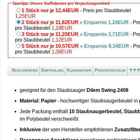
Spartipp: Unsere Staffelpreise pro Verpackungseinheit
1 Stück nur je 12,44EUR
- Preis pro Staubbeutel
1,25EUR
2 Stück nur je 11,82EUR
» Ersparnis 1,24EUR
- Pre
pro Staubbeutel
1,18EUR
3 Stück nur je 11,20EUR
» Ersparnis 3,71EUR
- Pre
pro Staubbeutel
1,12EUR
5 Stück nur je 10,57EUR
» Ersparnis 9,34EUR
- Pr
pro Staubbeutel
1,06EUR
Beschreibung
Empfehlung
Kundenkäufe
Produktbesuche
geeignet für den Staubsauger
Dilem Swing 2406
Material: Papier
- hochwertiger Staubsaugerbeutel in
Jede Packung enthält
10 Staubsaugerbeutel, Staubb
im Polybeutel verschweißt
Inklusive
der vom Hersteller empfohlenen
Zusatzfilte