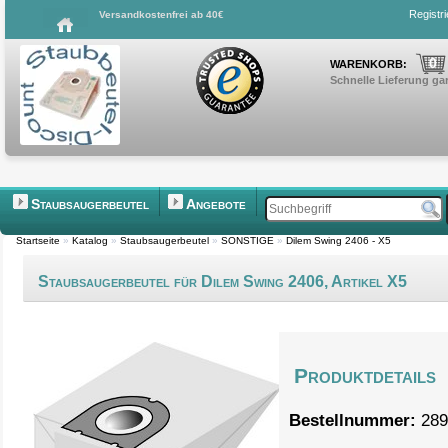
Registr
Versandkostenfrei ab 40€
0
WARENKORB:
Schnelle Lieferung gar
Staubsaugerbeutel
Angebote
Startseite
»
Katalog
»
Staubsaugerbeutel
»
SONSTIGE
»
Dilem Swing 2406 - X5
Staubsaugerbeutel für Dilem Swing 2406, Artikel X5
Produktdetails
Bestellnummer:
289