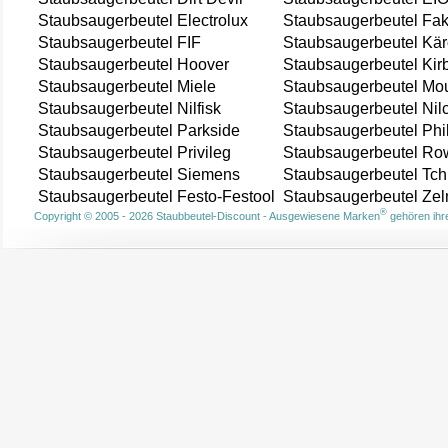
Staubsaugerbeutel Electrolux
Staubsaugerbeutel Fak
Staubsaugerbeutel FIF
Staubsaugerbeutel Kär
Staubsaugerbeutel Hoover
Staubsaugerbeutel Kir
Staubsaugerbeutel Miele
Staubsaugerbeutel Mou
Staubsaugerbeutel Nilfisk
Staubsaugerbeutel Nil
Staubsaugerbeutel Parkside
Staubsaugerbeutel Phi
Staubsaugerbeutel Privileg
Staubsaugerbeutel Ro
Staubsaugerbeutel Siemens
Staubsaugerbeutel Tch
Staubsaugerbeutel Festo-Festool
Staubsaugerbeutel Ze
®
Copyright © 2005 - 2026 Staubbeutel-Discount - Ausgewiesene Marken
gehören ihre