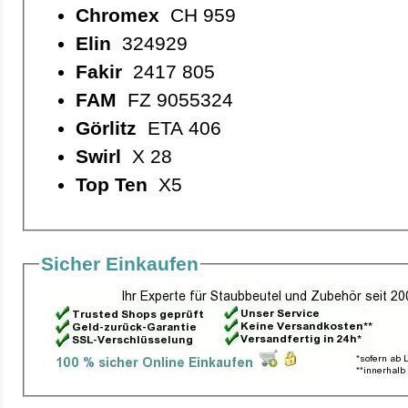
Chromex
CH 959
Elin
324929
Fakir
2417 805
FAM
FZ 9055324
Görlitz
ETA 406
Swirl
X 28
Top Ten
X5
Sicher Einkaufen