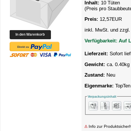
Inhalt:
10 Tüten
(Preis pro
Staubbeute
Preis:
12,57
EUR
inkl. MwSt. und zzgl
Verfügbarkeit:
Auf L
Lieferzeit:
Sofort lie
Gewicht:
ca. 0.40kg 
Zustand:
Neu
Eigenmarke:
TopTen
Verpackungsinhalt
Info zur Produktsicherh