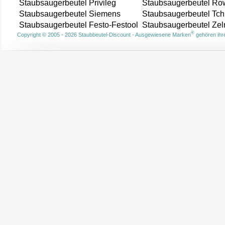
Staubsaugerbeutel Privileg
Staubsaugerbeutel Ro
Staubsaugerbeutel Siemens
Staubsaugerbeutel Tch
Staubsaugerbeutel Festo-Festool
Staubsaugerbeutel Ze
®
Copyright © 2005 - 2026 Staubbeutel-Discount - Ausgewiesene Marken
gehören ihre