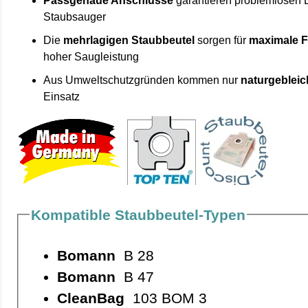
Passgenaue Anschlüsse
garantieren problemlosen 
Staubsauger
Die
mehrlagigen Staubbeutel
sorgen für
maximale F
hoher Saugleistung
Aus Umweltschutzgründen kommen nur
naturgebleic
Einsatz
Kompatible Staubbeutel-Typen
Bomann
B 28
Bomann
B 47
CleanBag
103 BOM 3