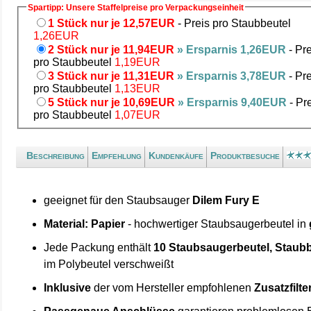
Spartipp: Unsere Staffelpreise pro Verpackungseinheit
1 Stück nur je 12,57EUR
- Preis pro Staubbeutel
1,26EUR
2 Stück nur je 11,94EUR
» Ersparnis 1,26EUR
- Pre
pro Staubbeutel
1,19EUR
3 Stück nur je 11,31EUR
» Ersparnis 3,78EUR
- Pre
pro Staubbeutel
1,13EUR
5 Stück nur je 10,69EUR
» Ersparnis 9,40EUR
- Pr
pro Staubbeutel
1,07EUR
Beschreibung
Empfehlung
Kundenkäufe
Produktbesuche
geeignet für den Staubsauger
Dilem Fury E
Material: Papier
- hochwertiger Staubsaugerbeutel in
Jede Packung enthält
10 Staubsaugerbeutel, Staubb
im Polybeutel verschweißt
Inklusive
der vom Hersteller empfohlenen
Zusatzfilte