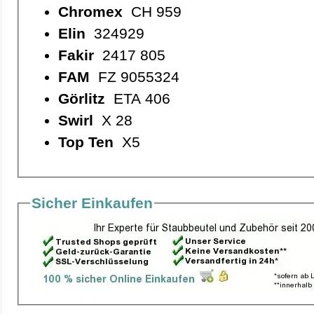
Chromex
CH 959
Elin
324929
Fakir
2417 805
FAM
FZ 9055324
Görlitz
ETA 406
Swirl
X 28
Top Ten
X5
Sicher Einkaufen