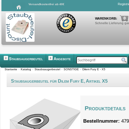
Registr
Versandkostenfrei ab 40€
0
WARENKORB:
Schnelle Lieferung gar
Staubsaugerbeutel
Angebote
Startseite
»
Katalog
»
Staubsaugerbeutel
»
SONSTIGE
»
Dilem Fury E - X5
Staubsaugerbeutel für Dilem Fury E, Artikel X5
Produktdetails
Bestellnummer:
479