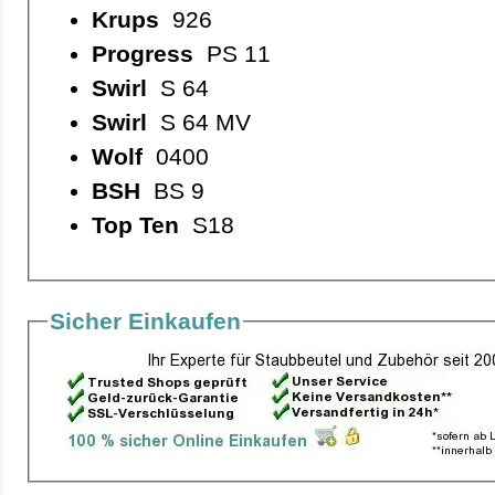
Krups
926
Progress
PS 11
Swirl
S 64
Swirl
S 64 MV
Wolf
0400
BSH
BS 9
Top Ten
S18
Sicher Einkaufen