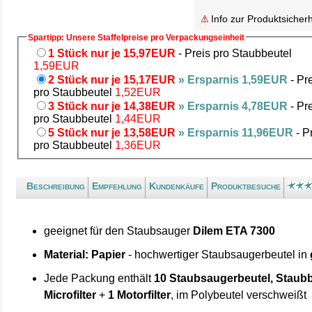
Info zur Produktsicherh
Spartipp: Unsere Staffelpreise pro Verpackungseinheit
1 Stück nur je 15,97EUR
- Preis pro Staubbeutel
1,59EUR
2 Stück nur je 15,17EUR
» Ersparnis 1,59EUR
- Pr
pro Staubbeutel
1,52EUR
3 Stück nur je 14,38EUR
» Ersparnis 4,78EUR
- Pr
pro Staubbeutel
1,44EUR
5 Stück nur je 13,58EUR
» Ersparnis 11,96EUR
- P
pro Staubbeutel
1,36EUR
Beschreibung
Empfehlung
Kundenkäufe
Produktbesuche
geeignet für den Staubsauger
Dilem ETA 7300
Material: Papier
- hochwertiger Staubsaugerbeutel in
Jede Packung enthält
10 Staubsaugerbeutel, Staubb
Microfilter
+
1 Motorfilter
, im Polybeutel verschweißt