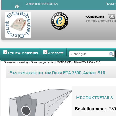
Registr
Versandkostenfrei ab 40€
0
WARENKORB:
Schnelle Lieferung gar
Staubsaugerbeutel
Angebote
Startseite
»
Katalog
»
Staubsaugerbeutel
»
SONSTIGE
»
Dilem ETA 7300 - S18
Staubsaugerbeutel für Dilem ETA 7300, Artikel S18
Produktdetails
Bestellnummer:
289