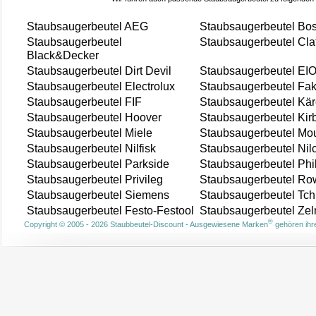
Staubsaugerbeutel AEG
Staubsaugerbeutel Bo
Staubsaugerbeutel
Staubsaugerbeutel Cla
Black&Decker
Staubsaugerbeutel Dirt Devil
Staubsaugerbeutel EI
Staubsaugerbeutel Electrolux
Staubsaugerbeutel Fak
Staubsaugerbeutel FIF
Staubsaugerbeutel Kär
Staubsaugerbeutel Hoover
Staubsaugerbeutel Kir
Staubsaugerbeutel Miele
Staubsaugerbeutel Mou
Staubsaugerbeutel Nilfisk
Staubsaugerbeutel Nil
Staubsaugerbeutel Parkside
Staubsaugerbeutel Phi
Staubsaugerbeutel Privileg
Staubsaugerbeutel Ro
Staubsaugerbeutel Siemens
Staubsaugerbeutel Tch
Staubsaugerbeutel Festo-Festool
Staubsaugerbeutel Ze
®
Copyright © 2005 - 2026 Staubbeutel-Discount - Ausgewiesene Marken
gehören ihre