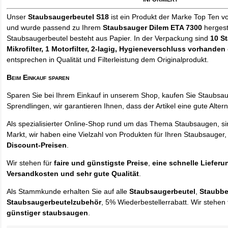
Unser
Staubsaugerbeutel S18
ist ein Produkt der Marke Top Ten v
und wurde passend zu Ihrem
Staubsauger Dilem ETA 7300
hergest
Staubsaugerbeutel besteht aus Papier. In der Verpackung sind
10 S
Mikrofilter, 1 Motorfilter, 2-lagig, Hygieneverschluss vorhanden
entsprechen in Qualität und Filterleistung dem Originalprodukt.
Beim Einkauf sparen
Sparen Sie bei Ihrem Einkauf in unserem Shop, kaufen Sie Staubsa
Sprendlingen, wir garantieren Ihnen, dass der Artikel eine gute Alterna
Als spezialisierter Online-Shop rund um das Thema Staubsaugen, si
Markt, wir haben eine Vielzahl von Produkten für Ihren Staubsauger,
Discount-Preisen
.
Wir stehen für
faire und günstigste Preise
,
eine schnelle Lieferu
Versandkosten und sehr gute Qualität
.
Als Stammkunde erhalten Sie auf alle
Staubsaugerbeutel
,
Staubbe
Staubsaugerbeutelzubehör
, 5% Wiederbestellerrabatt. Wir stehen 
günstiger staubsaugen
.