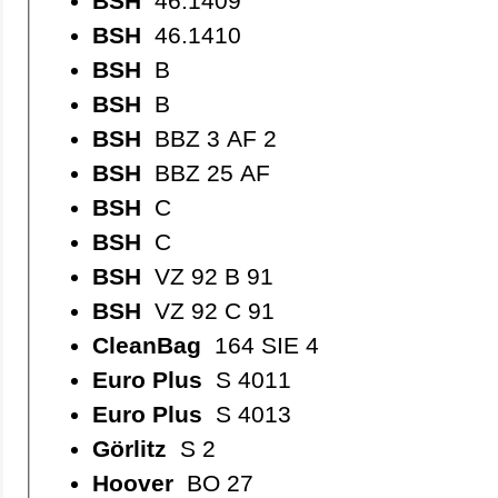
BSH
46.1409
BSH
46.1410
BSH
B
BSH
B
BSH
BBZ 3 AF 2
BSH
BBZ 25 AF
BSH
C
BSH
C
BSH
VZ 92 B 91
BSH
VZ 92 C 91
CleanBag
164 SIE 4
Euro Plus
S 4011
Euro Plus
S 4013
Görlitz
S 2
Hoover
BO 27