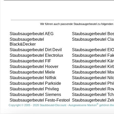
Wir führen auch passende Staubsaugerbeutel zu folgenden
Staubsaugerbeutel AEG
Staubsaugerbeutel Bo
Staubsaugerbeutel
Staubsaugerbeutel Cla
Black&Decker
Staubsaugerbeutel Dirt Devil
Staubsaugerbeutel EI
Staubsaugerbeutel Electrolux
Staubsaugerbeutel Fak
Staubsaugerbeutel FIF
Staubsaugerbeutel Kär
Staubsaugerbeutel Hoover
Staubsaugerbeutel Kir
Staubsaugerbeutel Miele
Staubsaugerbeutel Mou
Staubsaugerbeutel Nilfisk
Staubsaugerbeutel Nil
Staubsaugerbeutel Parkside
Staubsaugerbeutel Phi
Staubsaugerbeutel Privileg
Staubsaugerbeutel Ro
Staubsaugerbeutel Siemens
Staubsaugerbeutel Tch
Staubsaugerbeutel Festo-Festool
Staubsaugerbeutel Ze
®
Copyright © 2005 - 2026 Staubbeutel-Discount - Ausgewiesene Marken
gehören ihre