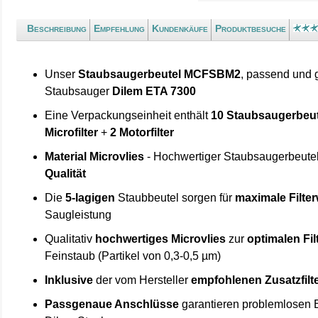
Beschreibung
Empfehlung
Kundenkäufe
Produktbesuche
Unser
Staubsaugerbeutel MCFSBM2
, passend und 
Staubsauger
Dilem ETA 7300
Eine Verpackungseinheit enthält
10 Staubsaugerbeut
Microfilter
+
2 Motorfilter
Material Microvlies
- Hochwertiger Staubsaugerbeute
Qualität
Die
5-lagigen
Staubbeutel sorgen für
maximale Filte
Saugleistung
Qualitativ
hochwertiges Microvlies
zur
optimalen Fi
Feinstaub (Partikel von 0,3-0,5 µm)
Inklusive
der vom Hersteller
empfohlenen Zusatzfilt
Passgenaue Anschlüsse
garantieren problemlosen E