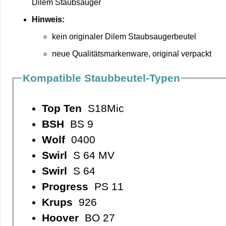
Dilem Staubsauger
Hinweis:
kein originaler Dilem Staubsaugerbeutel
neue Qualitätsmarkenware, original verpackt
Kompatible Staubbeutel-Typen
Top Ten
S18Mic
BSH
BS 9
Wolf
0400
Swirl
S 64 MV
Swirl
S 64
Progress
PS 11
Krups
926
Hoover
BO 27