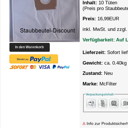
Inhalt:
10 Tüten
(Preis pro
Staubbeute
Preis:
16,99
EUR
inkl. MwSt. und zzgl
Verfügbarkeit:
Auf L
Lieferzeit:
Sofort lie
Gewicht:
ca. 0.40kg 
Zustand:
Neu
Marke:
McFilter
Verpackungsinhalt
Info zur Produktsicherh