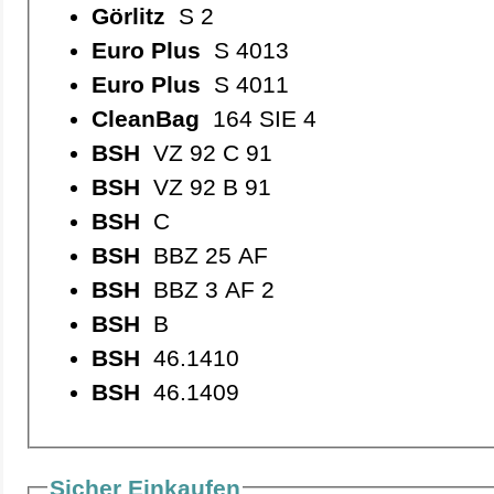
Görlitz
S 2
Euro Plus
S 4013
Euro Plus
S 4011
CleanBag
164 SIE 4
BSH
VZ 92 C 91
BSH
VZ 92 B 91
BSH
C
BSH
BBZ 25 AF
BSH
BBZ 3 AF 2
BSH
B
BSH
46.1410
BSH
46.1409
Sicher Einkaufen