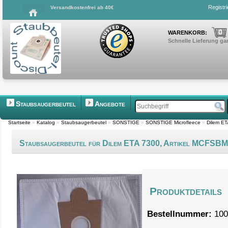
Registr
Versandkostenfrei ab 40€
0
WARENKORB:
Schnelle Lieferung gar
Staubsaugerbeutel
Angebote
Startseite
»
Katalog
»
Staubsaugerbeutel
»
SONSTIGE
»
SONSTIGE Microfleece
»
Dilem E
Staubsaugerbeutel für Dilem ETA 7300, Artikel MCFSB
Produktdetails
Bestellnummer:
100