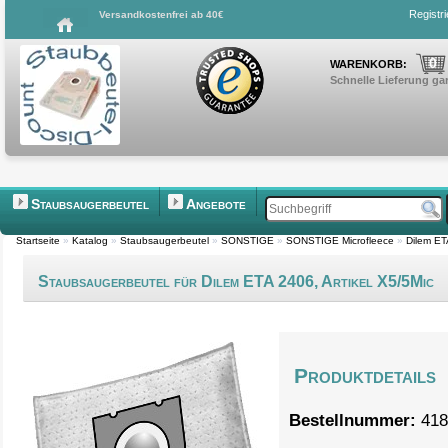
Registr
Versandkostenfrei ab 40€
0
WARENKORB:
Schnelle Lieferung gar
Staubsaugerbeutel
Angebote
Startseite
»
Katalog
»
Staubsaugerbeutel
»
SONSTIGE
»
SONSTIGE Microfleece
»
Dilem ET
Staubsaugerbeutel für Dilem ETA 2406, Artikel X5/5Mic
Produktdetails
Bestellnummer:
418