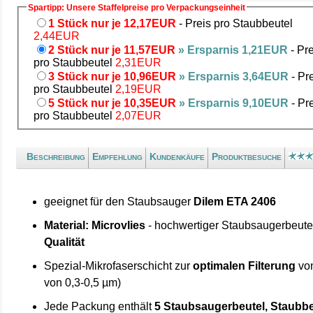
Spartipp: Unsere Staffelpreise pro Verpackungseinheit
1 Stück nur je 12,17EUR
- Preis pro Staubbeutel
2,44EUR
2 Stück nur je 11,57EUR
» Ersparnis 1,21EUR
- Pre
pro Staubbeutel
2,31EUR
3 Stück nur je 10,96EUR
» Ersparnis 3,64EUR
- Pr
pro Staubbeutel
2,19EUR
5 Stück nur je 10,35EUR
» Ersparnis 9,10EUR
- Pr
pro Staubbeutel
2,07EUR
Beschreibung
Empfehlung
Kundenkäufe
Produktbesuche
geeignet für den Staubsauger
Dilem ETA 2406
Material: Microvlies
- hochwertiger Staubsaugerbeute
Qualität
Spezial-Mikrofaserschicht zur
optimalen Filterung
von
von 0,3-0,5 µm)
Jede Packung enthält
5 Staubsaugerbeutel, Staubbe