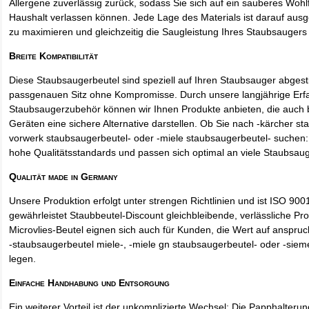
Allergene zuverlässig zurück, sodass Sie sich auf ein sauberes Wohl
Haushalt verlassen können. Jede Lage des Materials ist darauf ausgel
zu maximieren und gleichzeitig die Saugleistung Ihres Staubsaugers 
Breite Kompatibilität
Diese Staubsaugerbeutel sind speziell auf Ihren Staubsauger abges
passgenauen Sitz ohne Kompromisse. Durch unsere langjährige Erf
Staubsaugerzubehör können wir Ihnen Produkte anbieten, die auch
Geräten eine sichere Alternative darstellen. Ob Sie nach -kärcher st
vorwerk staubsaugerbeutel- oder -miele staubsaugerbeutel- suchen: 
hohe Qualitätsstandards und passen sich optimal an viele Staubsau
Qualität made in Germany
Unsere Produktion erfolgt unter strengen Richtlinien und ist ISO 9001 
gewährleistet Staubbeutel-Discount gleichbleibende, verlässliche Pro
Microvlies-Beutel eignen sich auch für Kunden, die Wert auf anspruch
-staubsaugerbeutel miele-, -miele gn staubsaugerbeutel- oder -sie
legen.
Einfache Handhabung und Entsorgung
Ein weiterer Vorteil ist der unkomplizierte Wechsel: Die Papphalteru