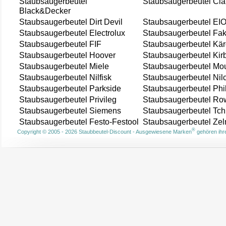
Staubsaugerbeutel
Staubsaugerbeutel Cla
Black&Decker
Staubsaugerbeutel Dirt Devil
Staubsaugerbeutel EI
Staubsaugerbeutel Electrolux
Staubsaugerbeutel Fak
Staubsaugerbeutel FIF
Staubsaugerbeutel Kär
Staubsaugerbeutel Hoover
Staubsaugerbeutel Kir
Staubsaugerbeutel Miele
Staubsaugerbeutel Mou
Staubsaugerbeutel Nilfisk
Staubsaugerbeutel Nil
Staubsaugerbeutel Parkside
Staubsaugerbeutel Phi
Staubsaugerbeutel Privileg
Staubsaugerbeutel Ro
Staubsaugerbeutel Siemens
Staubsaugerbeutel Tch
Staubsaugerbeutel Festo-Festool
Staubsaugerbeutel Ze
®
Copyright © 2005 - 2026 Staubbeutel-Discount - Ausgewiesene Marken
gehören ihre