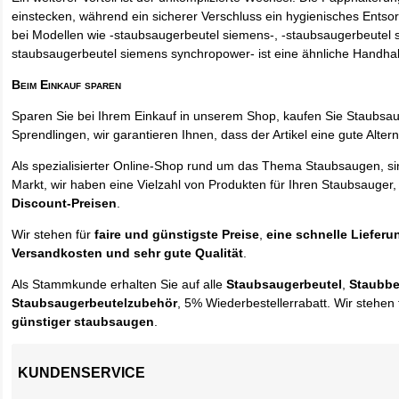
einstecken, während ein sicherer Verschluss ein hygienisches Entso
bei Modellen wie -staubsaugerbeutel siemens-, -staubsaugerbeutel 
staubsaugerbeutel siemens synchropower- ist eine ähnliche Handha
Beim Einkauf sparen
Sparen Sie bei Ihrem Einkauf in unserem Shop, kaufen Sie Staubsa
Sprendlingen, wir garantieren Ihnen, dass der Artikel eine gute Alterna
Als spezialisierter Online-Shop rund um das Thema Staubsaugen, si
Markt, wir haben eine Vielzahl von Produkten für Ihren Staubsauger,
Discount-Preisen
.
Wir stehen für
faire und günstigste Preise
,
eine schnelle Lieferu
Versandkosten und sehr gute Qualität
.
Als Stammkunde erhalten Sie auf alle
Staubsaugerbeutel
,
Staubbe
Staubsaugerbeutelzubehör
, 5% Wiederbestellerrabatt. Wir stehen 
günstiger staubsaugen
.
KUNDENSERVICE