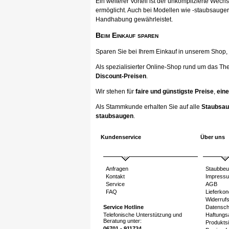
Ein weiterer Vorteil ist der unkomplizierte Wec
ermöglicht. Auch bei Modellen wie -staubsauger
Handhabung gewährleistet.
Beim Einkauf sparen
Sparen Sie bei Ihrem Einkauf in unserem Shop, ka
Als spezialisierter Online-Shop rund um das Th
Discount-Preisen
.
Wir stehen für
faire und günstigste Preise
,
eine
Als Stammkunde erhalten Sie auf alle
Staubsau
staubsaugen
.
Kundenservice
Über uns
Anfragen
Staubbeu
Kontakt
Impress
Service
AGB
FAQ
Lieferkon
Widerruf
Service Hotline
Datensch
Telefonische Unterstützung und
Haftungs
Beratung unter:
Produktsi
06701 - 911724