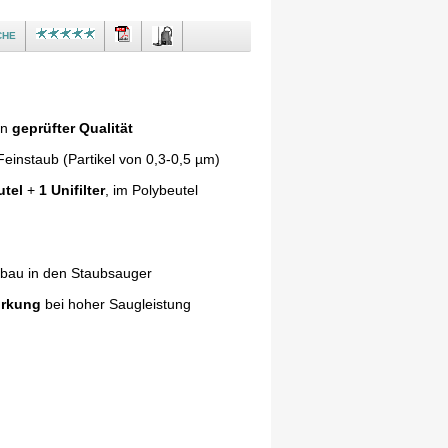
che
in
geprüfter Qualität
einstaub (Partikel von 0,3-0,5 µm)
utel
+
1 Unifilter
, im Polybeutel
nbau in den Staubsauger
irkung
bei hoher Saugleistung