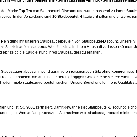
el-Discount
- Ihr Experte für Staubsaugerbeutel und Staubsaugerzubehö
kt der Marke Top Ten von Staubbeutel-Discount und wurde passend zu Ihrem
Staub
rovlies. In der Verpackung sind
10 Staubbeutel
, 4-lagig
enthalten und entsprechen 
e Reinigung mit unseren Staubsaugerbeuteln von Staubbeutel-Discount. Unsere Mic
ss Sie sich auf ein sauberes Wohlfühlklima in Ihrem Haushalt verlassen können. Je
 gleichzeitig die Saugleistung Ihres Staubsaugers zu erhalten.
en Staubsauger abgestimmt und garantieren passgenauen Sitz ohne Kompromisse. 
odukte anbieten, die auch bei anderen gängigen Geräten eine sichere Alternative
- oder -miele staubsaugerbeutel- suchen: Unsere Beutel erfüllen hohe Qualitätsst
nien und ist ISO 9001 zertifiziert. Damit gewährleistet Staubbeutel-Discount gleichb
unden, die Wert auf anspruchsvolle Alternativen wie -staubsaugerbeutel miele-, -m