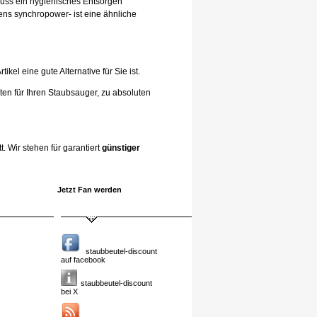
hluss ein hygienisches Entsorgen
ens synchropower- ist eine ähnliche
el eine gute Alternative für Sie ist.
ten für Ihren Staubsauger, zu absoluten
. Wir stehen für garantiert
günstiger
Jetzt Fan werden
staubbeutel-discount
auf facebook
staubbeutel-discount
bei X