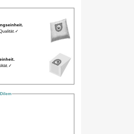
5/5Mic pro Verpackungseinheit.
Qualität.✓
erpackungseinheit.
lität.✓
Dilem