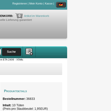
Registrieren
|
Mein Konto
|
Kasse
|
0
ENKORB:
Artikel im Warenkorb
elle Lieferung garantiert
em ETA 2406 - X5Mic
Produktdetails
Bestellnummer:
36833
Inhalt:
10 Tüten
(Preis pro
Staubbeutel
: 1,95EUR)