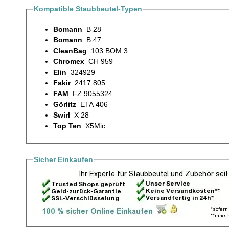
Kompatible Staubbeutel-Typen
Bomann
B 28
Bomann
B 47
CleanBag
103 BOM 3
Chromex
CH 959
Elin
324929
Fakir
2417 805
FAM
FZ 9055324
Görlitz
ETA 406
Swirl
X 28
Top Ten
X5Mic
Sicher Einkaufen