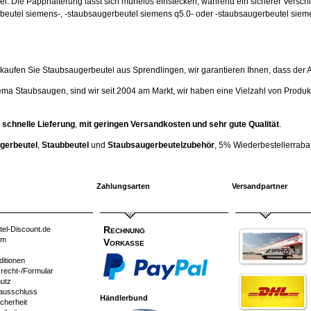
hsel: Die Papphalterung lässt sich mühelos einstecken, während ein sicherer Versc
beutel siemens-, -staubsaugerbeutel siemens q5.0- oder -staubsaugerbeutel siem
ufen Sie Staubsaugerbeutel aus Sprendlingen, wir garantieren Ihnen, dass der Artik
ema Staubsaugen, sind wir seit 2004 am Markt, wir haben eine Vielzahl von Produk
 schnelle Lieferung
,
mit geringen Versandkosten und sehr gute Qualität
.
gerbeutel
,
Staubbeutel
und
Staubsaugerbeutelzubehör
, 5% Wiederbestellerrabatt
Zahlungsarten
Versandpartner
Rechnung
tel-Discount.de
um
Vorkasse
ditionen
srecht-/Formular
utz
ausschluss
Händlerbund
cherheit