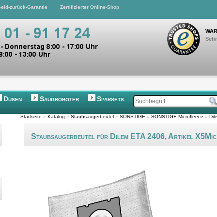
eld-zurück-Garantie
Zertifizierter Online-Shop
WAR
Schn
Düsen
Saugroboter
Sparsets
Startseite
»
Katalog
»
Staubsaugerbeutel
»
SONSTIGE
»
SONSTIGE Microfleece
»
Dil
Staubsaugerbeutel für Dilem ETA 2406, Artikel X5Mic