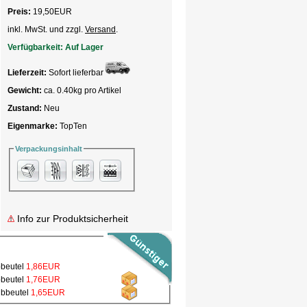
Preis:
19,50
EUR
inkl. MwSt. und zzgl.
Versand
.
Verfügbarkeit:
Auf Lager
Lieferzeit:
Sofort lieferbar
Gewicht:
ca. 0.40kg pro Artikel
Zustand:
Neu
Eigenmarke:
TopTen
Verpackungsinhalt
Info zur Produktsicherheit
bbeutel
1,86EUR
bbeutel
1,76EUR
ubbeutel
1,65EUR