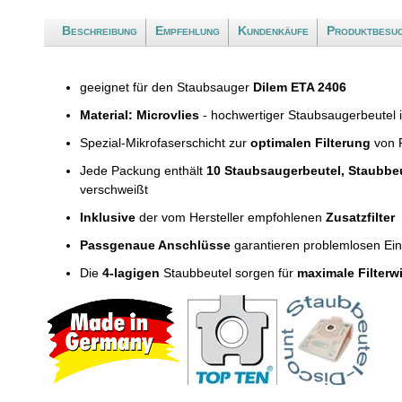
Beschreibung
Empfehlung
Kundenkäufe
Produktbesu
geeignet für den Staubsauger
Dilem ETA 2406
Material: Microvlies
- hochwertiger Staubsaugerbeutel 
Spezial-Mikrofaserschicht zur
optimalen Filterung
von F
Jede Packung enthält
10 Staubsaugerbeutel, Staubbe
verschweißt
Inklusive
der vom Hersteller empfohlenen
Zusatzfilter
Passgenaue Anschlüsse
garantieren problemlosen Ei
Die
4-lagigen
Staubbeutel sorgen für
maximale Filterw