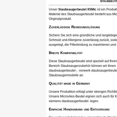
Staubbeut
Unser
Staubsaugerbeutel X5Mic
ist ein Produ
Material des Staubsaugerbeutel besteht aus Mic
Originalprodukt.
Zuverlässige Reinigungslösung
Sichern Sie sich eine gründliche und langlebig
Schmutz und Allergene zuverlässig zurück, soda
ausgelegt, die Filterleistung zu maximieren und
Breite Kompatibilität
Diese Staubsaugerbeutel sind speziell auf Ihr
Bereich Staubsaugerzubehör können wir Ihnen Pr
staubsaugerbeutel-, -vorwerk staubsaugerbeutel
Staubsaugermodelle an.
Qualität made in Germany
Unsere Produktion erfolgt unter strengen Richtli
Unsere Microvlies-Beutel eignen sich auch für K
siemens staubsaugerbeutel- legen.
Einfache Handhabung und Entsorgung