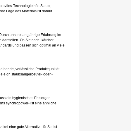
rovlies-Technologie hält Staub,
de Lage des Materials ist darauf
Durch unsere langjährige Erfahrung im
 darstellen. Ob Sie nach -kärcher
andards und passen sich optimal an viele
leibende, verlässliche Produktqualität.
iele gn staubsaugerbeutel- oder -
hluss ein hygienisches Entsorgen
ens synchropower- ist eine ähnliche
el eine gute Alternative für Sie ist.