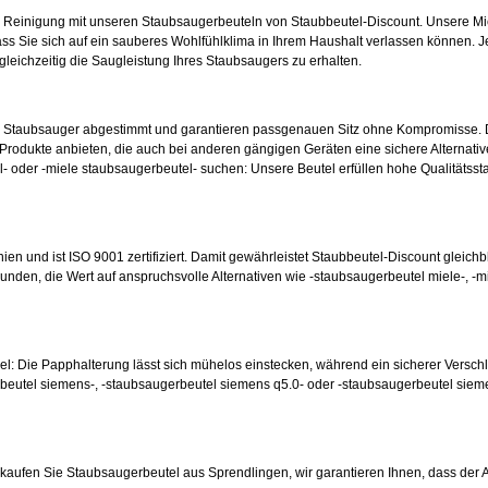
e Reinigung mit unseren Staubsaugerbeuteln von Staubbeutel-Discount. Unsere Mic
ss Sie sich auf ein sauberes Wohlfühlklima in Ihrem Haushalt verlassen können. Je
 gleichzeitig die Saugleistung Ihres Staubsaugers zu erhalten.
en Staubsauger abgestimmt und garantieren passgenauen Sitz ohne Kompromisse. 
odukte anbieten, die auch bei anderen gängigen Geräten eine sichere Alternative
- oder -miele staubsaugerbeutel- suchen: Unsere Beutel erfüllen hohe Qualitätsst
nien und ist ISO 9001 zertifiziert. Damit gewährleistet Staubbeutel-Discount gleichb
unden, die Wert auf anspruchsvolle Alternativen wie -staubsaugerbeutel miele-, -m
hsel: Die Papphalterung lässt sich mühelos einstecken, während ein sicherer Versc
beutel siemens-, -staubsaugerbeutel siemens q5.0- oder -staubsaugerbeutel siem
ufen Sie Staubsaugerbeutel aus Sprendlingen, wir garantieren Ihnen, dass der Artik