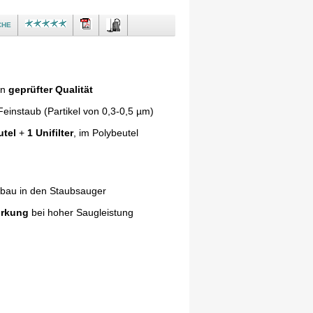
che
in
geprüfter Qualität
einstaub (Partikel von 0,3-0,5 µm)
utel
+
1 Unifilter
, im Polybeutel
nbau in den Staubsauger
irkung
bei hoher Saugleistung