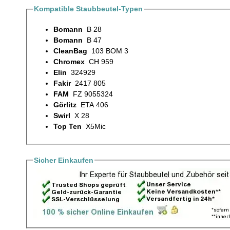
Kompatible Staubbeutel-Typen
Bomann
B 28
Bomann
B 47
CleanBag
103 BOM 3
Chromex
CH 959
Elin
324929
Fakir
2417 805
FAM
FZ 9055324
Görlitz
ETA 406
Swirl
X 28
Top Ten
X5Mic
Sicher Einkaufen