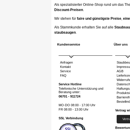
Als spezialisierter Online-Shop rund um das Th
Discount-Preisen
.
Wir stehen für
faire und günstigste Preise
,
eine
Als Stammkunde erhalten Sie auf alle
Staubsau
staubsaugen
.
Kundenservice
Über uns
Anfragen
Staubbeu
Kontakt
Impress
Service
AGB
FAQ
Lieferkon
Widerruf
Service Hotline
Datensch
Telefonische Unterstützung und
Haftungs
Beratung unter:
Produktsi
06701 - 911724
Barrierefr
Bestellmö
MO-DO 08:00 - 17:00 Uhr
FR 08:00 - 13:00 Uhr
Vertrag w
SSL Verbindung
Vertr
Bewertu