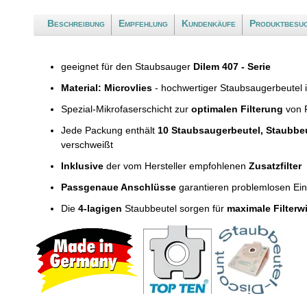
Beschreibung
Empfehlung
Kundenkäufe
Produktbesu
geeignet für den Staubsauger
Dilem 407 - Serie
Material: Microvlies
- hochwertiger Staubsaugerbeutel 
Spezial-Mikrofaserschicht zur
optimalen Filterung
von F
Jede Packung enthält
10 Staubsaugerbeutel, Staubbe
verschweißt
Inklusive
der vom Hersteller empfohlenen
Zusatzfilter
Passgenaue Anschlüsse
garantieren problemlosen Ei
Die
4-lagigen
Staubbeutel sorgen für
maximale Filterw