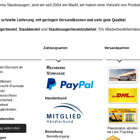
ema Staubsaugen, sind wir seit 2004 am Markt, wir haben eine Vielzahl von Produk
 schnelle Lieferung
,
mit geringen Versandkosten und sehr gute Qualität
.
gerbeutel
,
Staubbeutel
und
Staubsaugerbeutelzubehör
, 5% Wiederbestellerrabatt
Zahlungsarten
Versandpartner
Rechnung
tel-Discount.de
um
Vorkasse
ditionen
srecht-/Formular
utz
ausschluss
Händlerbund
cherheit
eiheit
glichkeiten
iderrufen
ag widerrufen
Paketstatus abrufen
Bestellung
mit Live-Tracking
Bestellvorgang
ngen