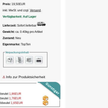
Preis:
19,50
EUR
inkl. MwSt. und zzgl.
Versand
.
Verfügbarkeit:
Auf Lager
Lieferzeit:
Sofort lieferbar
Gewicht:
ca. 0.40kg pro Artikel
Zustand:
Neu
Eigenmarke:
TopTen
Verpackungsinhalt
Info zur Produktsicherheit
bbeutel
1,86EUR
bbeutel
1,76EUR
ubbeutel
1,65EUR