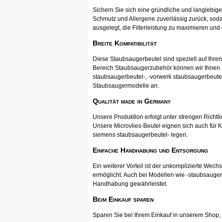
Sichern Sie sich eine gründliche und langlebig
Schmutz und Allergene zuverlässig zurück, soda
ausgelegt, die Filterleistung zu maximieren und
Breite Kompatibilität
Diese Staubsaugerbeutel sind speziell auf Ihr
Bereich Staubsaugerzubehör können wir Ihnen Pr
staubsaugerbeutel-, -vorwerk staubsaugerbeutel
Staubsaugermodelle an.
Qualität made in Germany
Unsere Produktion erfolgt unter strengen Richtli
Unsere Microvlies-Beutel eignen sich auch für K
siemens staubsaugerbeutel- legen.
Einfache Handhabung und Entsorgung
Ein weiterer Vorteil ist der unkomplizierte Wec
ermöglicht. Auch bei Modellen wie -staubsauger
Handhabung gewährleistet.
Beim Einkauf sparen
Sparen Sie bei Ihrem Einkauf in unserem Shop, ka