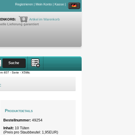
Registrieren
|
Mein Konto
|
Kasse
|
0
ENKORB:
Artikel im Warenkorb
elle Lieferung garantiert
em 407 - Serie - X5Mic
c
Produktdetails
Bestellnummer:
49254
Inhalt:
10 Tüten
(Preis pro
Staubbeutel
: 1,95EUR)