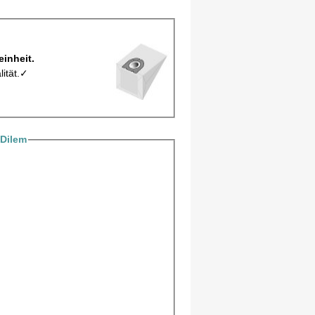
erpackungseinheit.
lität.✓
Dilem