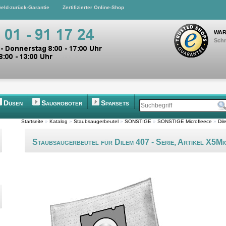
eld-zurück-Garantie
Zertifizierter Online-Shop
WAR
Schn
Düsen
Saugroboter
Sparsets
Startseite
»
Katalog
»
Staubsaugerbeutel
»
SONSTIGE
»
SONSTIGE Microfleece
»
Dil
Staubsaugerbeutel für Dilem 407 - Serie, Artikel X5Mi