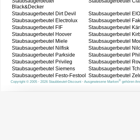
Staubsaugerbeutel
Staubsaugerbeutel Cla
Black&Decker
Staubsaugerbeutel Dirt Devil
Staubsaugerbeutel EI
Staubsaugerbeutel Electrolux
Staubsaugerbeutel Fak
Staubsaugerbeutel FIF
Staubsaugerbeutel Kär
Staubsaugerbeutel Hoover
Staubsaugerbeutel Kir
Staubsaugerbeutel Miele
Staubsaugerbeutel Mou
Staubsaugerbeutel Nilfisk
Staubsaugerbeutel Nil
Staubsaugerbeutel Parkside
Staubsaugerbeutel Phi
Staubsaugerbeutel Privileg
Staubsaugerbeutel Ro
Staubsaugerbeutel Siemens
Staubsaugerbeutel Tch
Staubsaugerbeutel Festo-Festool
Staubsaugerbeutel Ze
®
Copyright © 2005 - 2026 Staubbeutel-Discount - Ausgewiesene Marken
gehören ihre