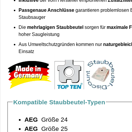
Inklusive
der vom Hersteller empfohlenen
Zusatzfilte
Passgenaue Anschlüsse
garantieren problemlosen 
Staubsauger
Die
mehrlagigen Staubbeutel
sorgen für
maximale F
hoher Saugleistung
Aus Umweltschutzgründen kommen nur
naturgebleic
Einsatz
Kompatible Staubbeutel-Typen
AEG
Größe 24
AEG
Größe 25