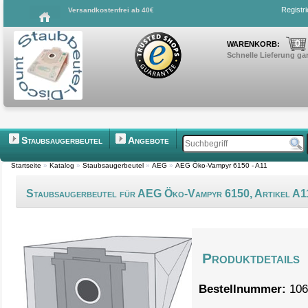
Registr
Versandkostenfrei ab 40€
0
WARENKORB:
Schnelle Lieferung gar
Staubsaugerbeutel
Angebote
Startseite
»
Katalog
»
Staubsaugerbeutel
»
AEG
»
AEG Öko-Vampyr 6150 - A11
Staubsaugerbeutel für AEG Öko-Vampyr 6150, Artikel A1
Produktdetails
Bestellnummer:
106