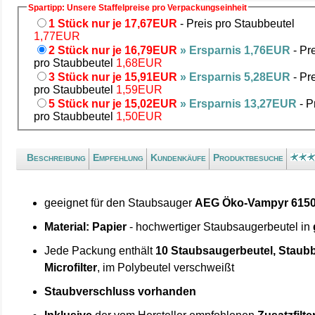
Spartipp: Unsere Staffelpreise pro Verpackungseinheit
1 Stück nur je 17,67EUR
- Preis pro Staubbeutel
1,77EUR
2 Stück nur je 16,79EUR
» Ersparnis 1,76EUR
- Pr
pro Staubbeutel
1,68EUR
3 Stück nur je 15,91EUR
» Ersparnis 5,28EUR
- Pr
pro Staubbeutel
1,59EUR
5 Stück nur je 15,02EUR
» Ersparnis 13,27EUR
- P
pro Staubbeutel
1,50EUR
Beschreibung
Empfehlung
Kundenkäufe
Produktbesuche
geeignet für den Staubsauger
AEG Öko-Vampyr 615
Material: Papier
- hochwertiger Staubsaugerbeutel in
Jede Packung enthält
10 Staubsaugerbeutel, Staubb
Microfilter
, im Polybeutel verschweißt
Staubverschluss vorhanden