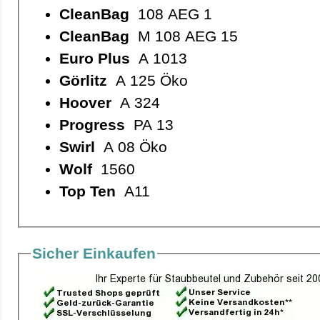
CleanBag
108 AEG 1
CleanBag
M 108 AEG 15
Euro Plus
A 1013
Görlitz
A 125 Öko
Hoover
A 324
Progress
PA 13
Swirl
A 08 Öko
Wolf
1560
Top Ten
A11
Sicher Einkaufen