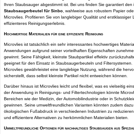
Ihren Staubsauger abgestimmt ist. Bei uns finden Sie garantiert den 
Staubsaugerbeutel für Sinbo
, wahlweise aus robustem Papier od
Microvlies. Profitieren Sie von langlebiger Qualität und erstklassiger 
effizienteres Reinigungserlebnis.
Hochwertige Materialien für eine effiziente Reinigung
Microvlies ist tatsächlich ein sehr interessantes hochwertiges Materi
Anwendungen aufgrund seiner vorteilhaften Eigenschaften zunehm
gewinnt. Seine Fähigkeit, kleinste Staubpartikel effektiv zurückzuha
geeignet für den Einsatz in Staubsaugerbeuteln und Filtersystemen. 
Microvlies gewährleistet eine langlebige Nutzung, während die hervo
sicherstellt, dass selbst kleinste Partikel nicht entweichen können.
Darüber hinaus ist Microvlies leicht und flexibel, was es vielseitig e
der Anwendung in Reinigungs- und Filtertechnologien könnte Microvl
Bereichen wie der Medizin, der Automobilindustrie oder in Schutzkl
gewinnen. Seine umweltfreundlichen Varianten könnten zudem dazu 
ökologischen Fußabdruck in verschiedenen Industrien zu reduzieren,
und effizientere Alternativen zu herkömmlichen Materialien bieten.
Umweltfreundliche Optionen für nachhaltiges Staubsaugen aus Spezia