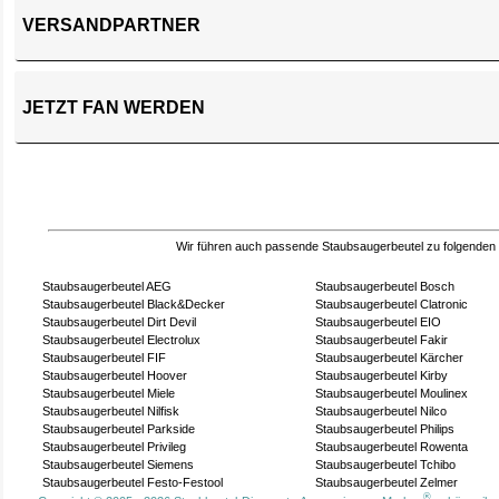
VERSANDPARTNER
JETZT FAN WERDEN
Wir führen auch passende Staubsaugerbeutel zu folgenden
Staubsaugerbeutel AEG
Staubsaugerbeutel Bosch
Staubsaugerbeutel Black&Decker
Staubsaugerbeutel Clatronic
Staubsaugerbeutel Dirt Devil
Staubsaugerbeutel EIO
Staubsaugerbeutel Electrolux
Staubsaugerbeutel Fakir
Staubsaugerbeutel FIF
Staubsaugerbeutel Kärcher
Staubsaugerbeutel Hoover
Staubsaugerbeutel Kirby
Staubsaugerbeutel Miele
Staubsaugerbeutel Moulinex
Staubsaugerbeutel Nilfisk
Staubsaugerbeutel Nilco
Staubsaugerbeutel Parkside
Staubsaugerbeutel Philips
Staubsaugerbeutel Privileg
Staubsaugerbeutel Rowenta
Staubsaugerbeutel Siemens
Staubsaugerbeutel Tchibo
Staubsaugerbeutel Festo-Festool
Staubsaugerbeutel Zelmer
®