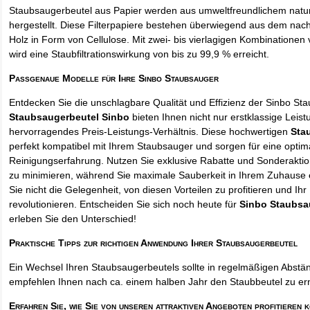
Staubsaugerbeutel aus Papier werden aus umweltfreundlichem natur
hergestellt. Diese Filterpapiere bestehen überwiegend aus dem na
Holz in Form von Cellulose. Mit zwei- bis vierlagigen Kombinationen 
wird eine Staubfiltrationswirkung von bis zu 99,9 % erreicht.
Passgenaue Modelle für Ihre Sinbo Staubsauger
Entdecken Sie die unschlagbare Qualität und Effizienz der Sinbo St
Staubsaugerbeutel Sinbo
bieten Ihnen nicht nur erstklassige Leis
hervorragendes Preis-Leistungs-Verhältnis. Diese hochwertigen
Sta
perfekt kompatibel mit Ihrem Staubsauger und sorgen für eine optim
Reinigungserfahrung. Nutzen Sie exklusive Rabatte und Sonderakti
zu minimieren, während Sie maximale Sauberkeit in Ihrem Zuhause 
Sie nicht die Gelegenheit, von diesen Vorteilen zu profitieren und Ih
revolutionieren. Entscheiden Sie sich noch heute für
Sinbo Staubsa
erleben Sie den Unterschied!
Praktische Tipps zur richtigen Anwendung Ihrer Staubsaugerbeutel
Ein Wechsel Ihren Staubsaugerbeutels sollte in regelmäßigen Abstän
empfehlen Ihnen nach ca. einem halben Jahr den Staubbeutel zu er
Erfahren Sie, wie Sie von unseren attraktiven Angeboten profitieren 