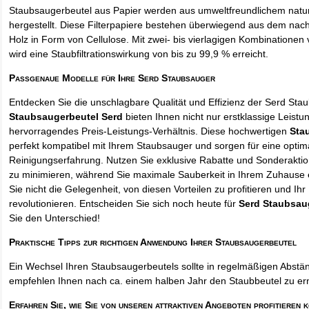
Staubsaugerbeutel aus Papier werden aus umweltfreundlichem natur
hergestellt. Diese Filterpapiere bestehen überwiegend aus dem na
Holz in Form von Cellulose. Mit zwei- bis vierlagigen Kombinationen 
wird eine Staubfiltrationswirkung von bis zu 99,9 % erreicht.
Passgenaue Modelle für Ihre Serd Staubsauger
Entdecken Sie die unschlagbare Qualität und Effizienz der Serd Sta
Staubsaugerbeutel Serd
bieten Ihnen nicht nur erstklassige Leistu
hervorragendes Preis-Leistungs-Verhältnis. Diese hochwertigen
Sta
perfekt kompatibel mit Ihrem Staubsauger und sorgen für eine optim
Reinigungserfahrung. Nutzen Sie exklusive Rabatte und Sonderakti
zu minimieren, während Sie maximale Sauberkeit in Ihrem Zuhause 
Sie nicht die Gelegenheit, von diesen Vorteilen zu profitieren und Ih
revolutionieren. Entscheiden Sie sich noch heute für
Serd Staubsau
Sie den Unterschied!
Praktische Tipps zur richtigen Anwendung Ihrer Staubsaugerbeutel
Ein Wechsel Ihren Staubsaugerbeutels sollte in regelmäßigen Abstän
empfehlen Ihnen nach ca. einem halben Jahr den Staubbeutel zu er
Erfahren Sie, wie Sie von unseren attraktiven Angeboten profitieren 