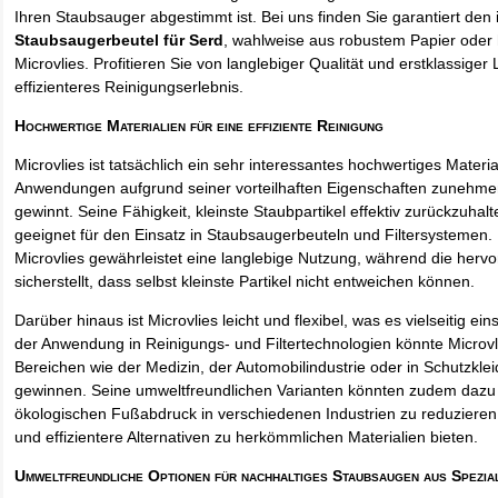
Ihren Staubsauger abgestimmt ist. Bei uns finden Sie garantiert den 
Staubsaugerbeutel für Serd
, wahlweise aus robustem Papier oder
Microvlies. Profitieren Sie von langlebiger Qualität und erstklassiger 
effizienteres Reinigungserlebnis.
Hochwertige Materialien für eine effiziente Reinigung
Microvlies ist tatsächlich ein sehr interessantes hochwertiges Materi
Anwendungen aufgrund seiner vorteilhaften Eigenschaften zunehm
gewinnt. Seine Fähigkeit, kleinste Staubpartikel effektiv zurückzuha
geeignet für den Einsatz in Staubsaugerbeuteln und Filtersystemen. 
Microvlies gewährleistet eine langlebige Nutzung, während die hervo
sicherstellt, dass selbst kleinste Partikel nicht entweichen können.
Darüber hinaus ist Microvlies leicht und flexibel, was es vielseitig e
der Anwendung in Reinigungs- und Filtertechnologien könnte Microvl
Bereichen wie der Medizin, der Automobilindustrie oder in Schutzkl
gewinnen. Seine umweltfreundlichen Varianten könnten zudem dazu 
ökologischen Fußabdruck in verschiedenen Industrien zu reduzieren,
und effizientere Alternativen zu herkömmlichen Materialien bieten.
Umweltfreundliche Optionen für nachhaltiges Staubsaugen aus Spezia