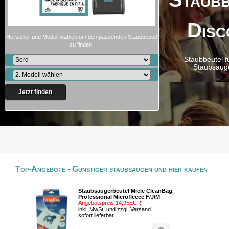
Disc
Hersteller und Modell wählen um den passenden Staubbeutel
zu finden!
Staubbeutel f
Staubsaug
Jetzt finden
Top-Angebote - Günstiger staubsaugen und hier kaufen
Staubsaugerbeutel Miele CleanBag
Professional Microfleece F/J/M
Angebotspreis 14,95EUR
inkl. MwSt. und zzgl.
Versand
.
sofort lieferbar