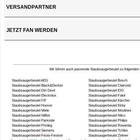
VERSANDPARTNER
JETZT FAN WERDEN
Wir führen auch passende Staubsaugerbeutel zu folgenden
Staubsaugerbeutel AEG
Staubsaugerbeutel Bosch
Staubsaugerbeutel Black&Decker
Staubsaugerbeutel Clatronic
Staubsaugerbeutel Dirt Devil
Staubsaugerbeutel EIO
Staubsaugerbeutel Electrolux
Staubsaugerbeutel Fakir
Staubsaugerbeutel FIF
Staubsaugerbeutel Kärcher
Staubsaugerbeutel Hoover
Staubsaugerbeutel Kirby
Staubsaugerbeutel Miele
Staubsaugerbeutel Moulinex
Staubsaugerbeutel Nilfisk
Staubsaugerbeutel Nilco
Staubsaugerbeutel Parkside
Staubsaugerbeutel Philips
Staubsaugerbeutel Privileg
Staubsaugerbeutel Rowenta
Staubsaugerbeutel Siemens
Staubsaugerbeutel Tchibo
Staubsaugerbeutel Festo-Festool
Staubsaugerbeutel Zelmer
®