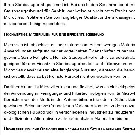
Ihren Staubsauger abgestimmt ist. Bei uns finden Sie garantiert den 
Staubsaugerbeutel für Saphir
, wahlweise aus robustem Papier od
Microvlies. Profitieren Sie von langlebiger Qualität und erstklassiger 
effizienteres Reinigungserlebnis.
Hochwertige Materialien für eine effiziente Reinigung
Microvlies ist tatsächlich ein sehr interessantes hochwertiges Materi
Anwendungen aufgrund seiner vorteilhaften Eigenschaften zunehm
gewinnt. Seine Fähigkeit, kleinste Staubpartikel effektiv zurückzuha
geeignet für den Einsatz in Staubsaugerbeuteln und Filtersystemen. 
Microvlies gewährleistet eine langlebige Nutzung, während die hervo
sicherstellt, dass selbst kleinste Partikel nicht entweichen können.
Darüber hinaus ist Microvlies leicht und flexibel, was es vielseitig e
der Anwendung in Reinigungs- und Filtertechnologien könnte Microvl
Bereichen wie der Medizin, der Automobilindustrie oder in Schutzkl
gewinnen. Seine umweltfreundlichen Varianten könnten zudem dazu 
ökologischen Fußabdruck in verschiedenen Industrien zu reduzieren,
und effizientere Alternativen zu herkömmlichen Materialien bieten.
Umweltfreundliche Optionen für nachhaltiges Staubsaugen aus Spezia