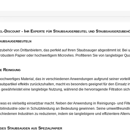
el-Discount
- Ihr Experte für Staubsaugerbeutel und Staubsaugerzubehö
taubsaugerbeuteln
behör von Drittanbietern, das perfekt auf Ihren Staubsauger abgestimmt ist. Bei u
robustem Papier oder hochwertigem Microvlies. Profitieren Sie von langlebiger Quali
te Reinigung
tes hochwertiges Material, das in verschiedenen Anwendungen aufgrund seiner vort
aubpartikel effektiv zurückzuhalten, macht es besonders geeignet für den Einsatz
 gewährleistet eine langlebige Nutzung, während die hervorragende Filtration sichers
el, was es vielseitig einsetzbar macht. Neben der Anwendung in Reinigungs- und Fil
bilindustrie oder in Schutzkleidung an Bedeutung gewinnen. Seine umweltfreund
chiedenen Industrien zu reduzieren, indem sie langlebigere und effizientere Alter
ges Staubsaugen aus Spezialpapier