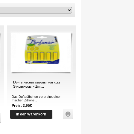
Duftstäbchen geeignet für alle
Staubsauger - Zitr...
Das Duftstäbchen verbreitet einen
frischen Zitrone...
Preis: 2,95€
In den Warenkorb