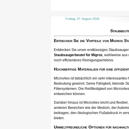
Freitag, 07. August 2026
Staubbeut
Entdecken Sie die Vorteile von Migros S
Entdecken Sie unser erstklassiges Staubsaugerzu
Staubsaugerbeutel für Migros
, wahlweise aus 
noch effizienteres Reinigungserlebnis.
Hochwertige Materialien für eine effizien
Microvlies ist tatsächlich ein sehr interessan
Bedeutung gewinnt. Seine Fähigkeit, kleinste St
Filtersystemen. Die Reißfestigkeit von Microvlies
entweichen können.
Darüber hinaus ist Microvlies leicht und flexib
anderen Bereichen wie der Medizin, der Automo
beitragen, den ökologischen Fußabdruck in vers
bieten.
Umweltfreundliche Optionen für nachhalti