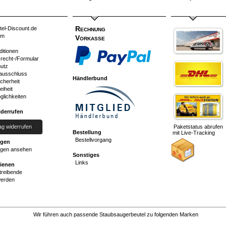
Rechnung
tel-Discount.de
um
Vorkasse
ditionen
srecht-/Formular
utz
ausschluss
Händlerbund
cherheit
eiheit
glichkeiten
iderrufen
ag widerrufen
Paketstatus abrufen
Bestellung
mit Live-Tracking
Bestellvorgang
ngen
gen ansehen
Sonstiges
Links
dienen
reibende
werden
Wir führen auch passende Staubsaugerbeutel zu folgenden Marken