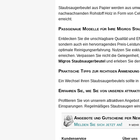
Staubsaugerbeutel aus Papier werden aus umwel
nachwachsenden Rohstoff Holz in Form von Cellul
erreicht.
Passgenaue Modelle für Ihre Migros Sta
Entdecken Sie die unschlagbare Qualität und E
sondern auch ein hervorragendes Preis-Leistun
optimale Reinigungserfahrung. Nutzen Sie exkl
erreichen. Verpassen Sie nicht die Gelegenheit, 
Migros Staubsaugerbeutel
und erleben Sie den
Praktische Tipps zur richtigen Anwendung
Ein Wechsel Ihren Staubsaugerbeutels sollte in
Erfahren Sie, wie Sie von unseren attrakt
Profitieren Sie von unserem attraktiven Angebo
Einsparungen. Regelmäßiges Staubsaugen wird s
Angebote und Gutscheine per New
Melden Sie sich jetzt an!
» mehr 
Kundenservice
Über uns