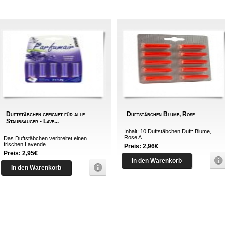
Duftstäbchen geeignet für alle
Duftstäbchen Blume, Rose
Staubsauger - Lave...
Inhalt: 10 Duftstäbchen Duft: Blume,
Rose A...
Das Duftstäbchen verbreitet einen
frischen Lavende...
Preis: 2,96€
Preis: 2,95€
In den Warenkorb
In den Warenkorb