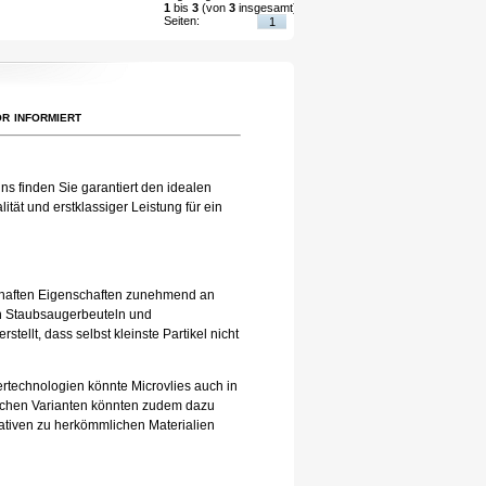
1
bis
3
(von
3
insgesamt)
Seiten:
1
r informiert
ns finden Sie garantiert den idealen
tät und erstklassiger Leistung für ein
eilhaften Eigenschaften zunehmend an
 in Staubsaugerbeuteln und
tellt, dass selbst kleinste Partikel nicht
tertechnologien könnte Microvlies auch in
lichen Varianten könnten zudem dazu
nativen zu herkömmlichen Materialien