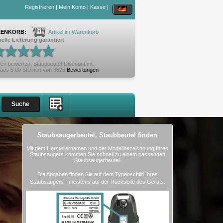
Registrieren
|
Mein Konto
|
Kasse
|
0
ENKORB:
Artikel im Warenkorb
elle Lieferung garantiert
en bewerten,
Staubbeutel-Discount
mit
aus
5.00
Sternen von
3626
Bewertungen
Staubsaugerbeutel, Staubbeutel finden
Mit dem Herstellernamen und der Modellbezeichnung Ihres
Staubsaugers kommen Sie schnell zu einem passenden
Staubsaugerbeutel.
Die Angaben finden Sie auf dem Typenschild Ihres
Staubsaugers - meistens auf der Rückseite des Geräts.