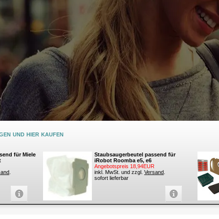
en und hier kaufen
send für Miele
Staubsaugerbeutel passend für
t
iRobot Roomba e5, e6
Angebotspreis 18,94EUR
sand
.
inkl. MwSt. und zzgl.
Versand
.
sofort lieferbar