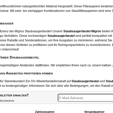
tfreundlichem naturgebleichten Material hergestellt. Diese Filterpapiere beste
ose. Mit zwei- bis vierlagigen Kombinationen von Staubfilterpapieren wird eine S
ubsauger
ffizienz der Migros Staubsaugerbeutel! Unsere
Staubsaugerbeutel Migros
bieten I
gs-Verhältnis. Diese hochwertigen
Staubsaugerbeutel
sind perfekt kompatibel mit
usive Rabatte und Sonderaktionen, um Ihre Ausgaben zu minimieren, während Sie
von diesen Vorteilen zu profitieren und Ihr Reinigungserlebnis zu revolutionieren.
 Unterschied!
 Ihrer Staubsaugerbeutel
 regelmäßigen Abständen stattfinden. Wir empfehlen Ihnen nach ca. einem halben 
iven Angeboten profitieren können
t für Stammkunden! Ein 5% Wiederbestellerrabatt auf
Staubsaugerbeutel
und
Stau
o kostengünstiger. Informieren Sie sich über alle Bedingungen, um den Rabatt v
sletter erhalten?
Information
Zahlungsarten
Versandpartner