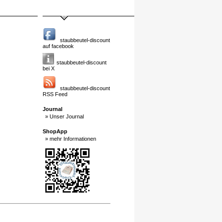
staubbeutel-discount
auf facebook
staubbeutel-discount
bei X
staubbeutel-discount
RSS Feed
Journal
» Unser Journal
ShopApp
» mehr Informationen