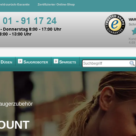
eld-zurück-Garantie
Zertifizierter Online-Shop
WAR
Schn
Kund
4.69
Düsen
Saugroboter
Sparsets
saugerzubehör
ount