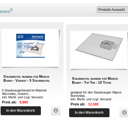
®
igros
Staubbeutel passend für Migros
Staubbeutel passend für Migros
Bunny - Variant - 5 Staubbeutel
Bunny - Top Ten - 10 Tüten
5 Staubsaugerbeutel im Material
geeignet für den Staubsauger Migros
Microvlies, Gewich...
BunnyMat...
inkl. MwSt. und zzgl.
Versand
.
inkl. MwSt. und zzgl.
Versand
.
Preis ab:
9,98€
Preis ab:
12,58€
In den Warenkorb
In den Warenkorb