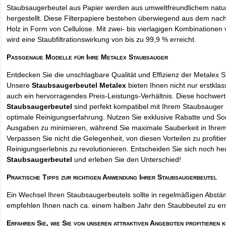
Staubsaugerbeutel aus Papier werden aus umweltfreundlichem natur
hergestellt. Diese Filterpapiere bestehen überwiegend aus dem na
Holz in Form von Cellulose. Mit zwei- bis vierlagigen Kombinationen 
wird eine Staubfiltrationswirkung von bis zu 99,9 % erreicht.
Passgenaue Modelle für Ihre Metalex Staubsauger
Entdecken Sie die unschlagbare Qualität und Effizienz der Metalex 
Unsere
Staubsaugerbeutel Metalex
bieten Ihnen nicht nur erstkla
auch ein hervorragendes Preis-Leistungs-Verhältnis. Diese hochwert
Staubsaugerbeutel
sind perfekt kompatibel mit Ihrem Staubsauger 
optimale Reinigungserfahrung. Nutzen Sie exklusive Rabatte und So
Ausgaben zu minimieren, während Sie maximale Sauberkeit in Ihre
Verpassen Sie nicht die Gelegenheit, von diesen Vorteilen zu profitie
Reinigungserlebnis zu revolutionieren. Entscheiden Sie sich noch he
Staubsaugerbeutel
und erleben Sie den Unterschied!
Praktische Tipps zur richtigen Anwendung Ihrer Staubsaugerbeutel
Ein Wechsel Ihren Staubsaugerbeutels sollte in regelmäßigen Abstän
empfehlen Ihnen nach ca. einem halben Jahr den Staubbeutel zu er
Erfahren Sie, wie Sie von unseren attraktiven Angeboten profitieren 