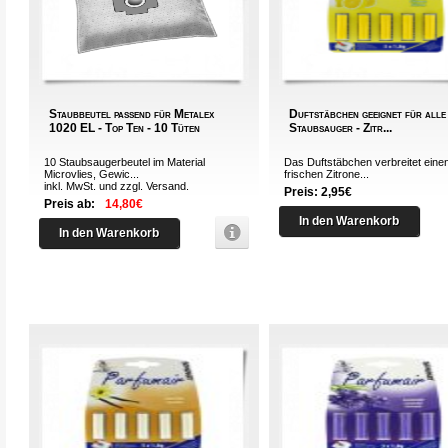
Staubbeutel passend für Metalex
Duftstäbchen geeignet für alle
1020 EL - Top Ten - 10 Tüten
Staubsauger - Zitr...
10 Staubsaugerbeutel im Material
Das Duftstäbchen verbreitet eine
Microvlies, Gewic...
frischen Zitrone...
inkl. MwSt. und zzgl.
Versand
.
Preis: 2,95€
Preis ab:
14,80€
In den Warenkorb
In den Warenkorb