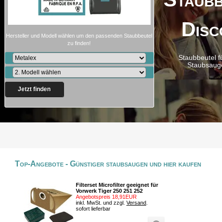
Disc
Hersteller und Modell wählen um den passenden Staubbeutel
zu finden!
Staubbeutel f
Staubsaug
Jetzt finden
Top-Angebote - Günstiger staubsaugen und hier kaufen
Filterset Microfilter geeignet für
Vorwerk Tiger 250 251 252
Angebotspreis 18,91EUR
inkl. MwSt. und zzgl.
Versand
.
sofort lieferbar