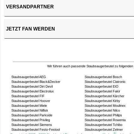
VERSANDPARTNER
JETZT FAN WERDEN
Wir führen auch passende Staubsaugerbeutel zu folgenden
Staubsaugerbeutel AEG
Staubsaugerbeutel Bosch
Staubsaugerbeutel Black&Decker
Staubsaugerbeutel Clatronic
Staubsaugerbeutel Dirt Devil
Staubsaugerbeutel EIO
Staubsaugerbeutel Electrolux
Staubsaugerbeutel Fakir
Staubsaugerbeutel FIF
Staubsaugerbeutel Kärcher
Staubsaugerbeutel Hoover
Staubsaugerbeutel Kirby
Staubsaugerbeutel Miele
Staubsaugerbeutel Moulinex
Staubsaugerbeutel Nilfisk
Staubsaugerbeutel Nilco
Staubsaugerbeutel Parkside
Staubsaugerbeutel Philips
Staubsaugerbeutel Privileg
Staubsaugerbeutel Rowenta
Staubsaugerbeutel Siemens
Staubsaugerbeutel Tchibo
Staubsaugerbeutel Festo-Festool
Staubsaugerbeutel Zelmer
®