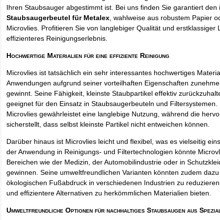
Ihren Staubsauger abgestimmt ist. Bei uns finden Sie garantiert den 
Staubsaugerbeutel für Metalex
, wahlweise aus robustem Papier 
Microvlies. Profitieren Sie von langlebiger Qualität und erstklassiger 
effizienteres Reinigungserlebnis.
Hochwertige Materialien für eine effiziente Reinigung
Microvlies ist tatsächlich ein sehr interessantes hochwertiges Materi
Anwendungen aufgrund seiner vorteilhaften Eigenschaften zunehm
gewinnt. Seine Fähigkeit, kleinste Staubpartikel effektiv zurückzuha
geeignet für den Einsatz in Staubsaugerbeuteln und Filtersystemen. 
Microvlies gewährleistet eine langlebige Nutzung, während die hervo
sicherstellt, dass selbst kleinste Partikel nicht entweichen können.
Darüber hinaus ist Microvlies leicht und flexibel, was es vielseitig e
der Anwendung in Reinigungs- und Filtertechnologien könnte Microvl
Bereichen wie der Medizin, der Automobilindustrie oder in Schutzkl
gewinnen. Seine umweltfreundlichen Varianten könnten zudem dazu 
ökologischen Fußabdruck in verschiedenen Industrien zu reduzieren,
und effizientere Alternativen zu herkömmlichen Materialien bieten.
Umweltfreundliche Optionen für nachhaltiges Staubsaugen aus Spezia