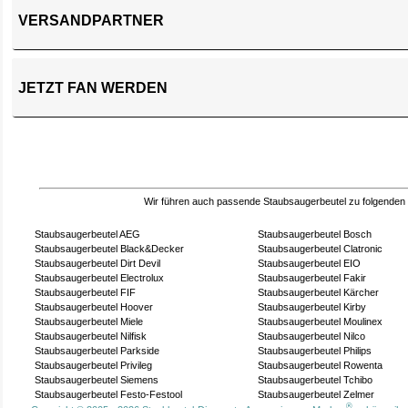
VERSANDPARTNER
JETZT FAN WERDEN
Wir führen auch passende Staubsaugerbeutel zu folgenden
Staubsaugerbeutel AEG
Staubsaugerbeutel Bosch
Staubsaugerbeutel Black&Decker
Staubsaugerbeutel Clatronic
Staubsaugerbeutel Dirt Devil
Staubsaugerbeutel EIO
Staubsaugerbeutel Electrolux
Staubsaugerbeutel Fakir
Staubsaugerbeutel FIF
Staubsaugerbeutel Kärcher
Staubsaugerbeutel Hoover
Staubsaugerbeutel Kirby
Staubsaugerbeutel Miele
Staubsaugerbeutel Moulinex
Staubsaugerbeutel Nilfisk
Staubsaugerbeutel Nilco
Staubsaugerbeutel Parkside
Staubsaugerbeutel Philips
Staubsaugerbeutel Privileg
Staubsaugerbeutel Rowenta
Staubsaugerbeutel Siemens
Staubsaugerbeutel Tchibo
Staubsaugerbeutel Festo-Festool
Staubsaugerbeutel Zelmer
®