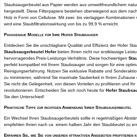
Staubsaugerbeutel aus Papier werden aus umweltfreundlichem natur
hergestellt. Diese Filterpapiere bestehen überwiegend aus dem na
Holz in Form von Cellulose. Mit zwei- bis vierlagigen Kombinationen 
wird eine Staubfiltrationswirkung von bis zu 99,9 % erreicht.
Passgenaue Modelle für Ihre Hofer Staubsauger
Entdecken Sie die unschlagbare Qualität und Effizienz der Hofer St
Staubsaugerbeutel Hofer
bieten Ihnen nicht nur erstklassige Leist
hervorragendes Preis-Leistungs-Verhältnis. Diese hochwertigen
Sta
perfekt kompatibel mit Ihrem Staubsauger und sorgen für eine optim
Reinigungserfahrung. Nutzen Sie exklusive Rabatte und Sonderakti
zu minimieren, während Sie maximale Sauberkeit in Ihrem Zuhause 
Sie nicht die Gelegenheit, von diesen Vorteilen zu profitieren und Ih
revolutionieren. Entscheiden Sie sich noch heute für
Hofer Staubsa
Sie den Unterschied!
Praktische Tipps zur richtigen Anwendung Ihrer Staubsaugerbeutel
Ein Wechsel Ihren Staubsaugerbeutels sollte in regelmäßigen Abstän
empfehlen Ihnen nach ca. einem halben Jahr den Staubbeutel zu er
Erfahren Sie, wie Sie von unseren attraktiven Angeboten profitieren 