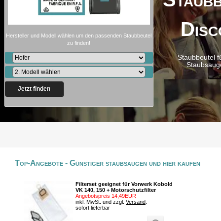
Disc
Hersteller und Modell wählen um den passenden Staubbeutel
zu finden!
Staubbeutel f
Staubsaug
Jetzt finden
Top-Angebote - Günstiger staubsaugen und hier kaufen
Filterset geeignet für Vorwerk Kobold
VK 140, 150 + Motorschutzfilter
Angebotspreis 14,49EUR
inkl. MwSt. und zzgl.
Versand
.
sofort lieferbar