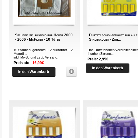
Staubbeutel passend für Hofer 2000
Duftstäbchen geeignet für alle
- 2006 - McFilter - 10 Tüten
Staubsauger - Zitr...
10 Staubsaugerbeutel + 2 Microfilter + 2
Das Duftstäbchen verbreitet eine
Motorfil...
frischen Zitrone...
inkl. MwSt. und zzgl.
Versand
.
Preis: 2,95€
Preis ab:
16,99€
In den Warenkorb
In den Warenkorb