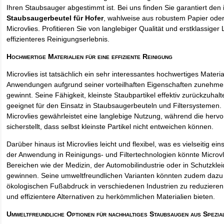
Ihren Staubsauger abgestimmt ist. Bei uns finden Sie garantiert den 
Staubsaugerbeutel für Hofer
, wahlweise aus robustem Papier ode
Microvlies. Profitieren Sie von langlebiger Qualität und erstklassiger 
effizienteres Reinigungserlebnis.
Hochwertige Materialien für eine effiziente Reinigung
Microvlies ist tatsächlich ein sehr interessantes hochwertiges Materi
Anwendungen aufgrund seiner vorteilhaften Eigenschaften zunehm
gewinnt. Seine Fähigkeit, kleinste Staubpartikel effektiv zurückzuha
geeignet für den Einsatz in Staubsaugerbeuteln und Filtersystemen. 
Microvlies gewährleistet eine langlebige Nutzung, während die hervo
sicherstellt, dass selbst kleinste Partikel nicht entweichen können.
Darüber hinaus ist Microvlies leicht und flexibel, was es vielseitig e
der Anwendung in Reinigungs- und Filtertechnologien könnte Microvl
Bereichen wie der Medizin, der Automobilindustrie oder in Schutzkl
gewinnen. Seine umweltfreundlichen Varianten könnten zudem dazu 
ökologischen Fußabdruck in verschiedenen Industrien zu reduzieren,
und effizientere Alternativen zu herkömmlichen Materialien bieten.
Umweltfreundliche Optionen für nachhaltiges Staubsaugen aus Spezia