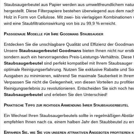
Staubsaugerbeutel aus Papier werden aus umweltfreundlichem natur
hergestellt. Diese Filterpapiere bestehen überwiegend aus dem na
Holz in Form von Cellulose. Mit zwei- bis vierlagigen Kombinationen 
wird eine Staubfiltrationswirkung von bis zu 99,9 % erreicht.
Passgenaue Modelle für Ihre Goodmans Staubsauger
Entdecken Sie die unschlagbare Qualität und Effizienz der Goodma
Unsere
Staubsaugerbeutel Goodmans
bieten Ihnen nicht nur erst
sondern auch ein hervorragendes Preis-Leistungs-Verhältnis. Diese
Staubsaugerbeutel
sind perfekt kompatibel mit Ihrem Staubsauger 
optimale Reinigungserfahrung. Nutzen Sie exklusive Rabatte und So
Ausgaben zu minimieren, während Sie maximale Sauberkeit in Ihre
Verpassen Sie nicht die Gelegenheit, von diesen Vorteilen zu profitie
Reinigungserlebnis zu revolutionieren. Entscheiden Sie sich noch he
Staubsaugerbeutel
und erleben Sie den Unterschied!
Praktische Tipps zur richtigen Anwendung Ihrer Staubsaugerbeutel
Ein Wechsel Ihren Staubsaugerbeutels sollte in regelmäßigen Abstän
empfehlen Ihnen nach ca. einem halben Jahr den Staubbeutel zu er
Erfahren Sie, wie Sie von unseren attraktiven Angeboten profitieren 