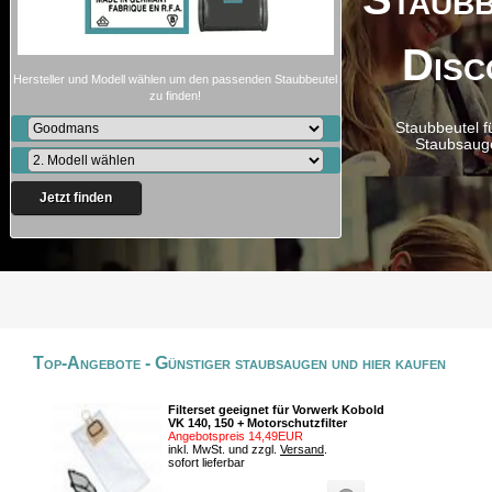
Disc
Hersteller und Modell wählen um den passenden Staubbeutel
zu finden!
Staubbeutel f
Staubsaug
Jetzt finden
Top-Angebote - Günstiger staubsaugen und hier kaufen
Filterset geeignet für Vorwerk Kobold
VK 140, 150 + Motorschutzfilter
Angebotspreis 14,49EUR
inkl. MwSt. und zzgl.
Versand
.
sofort lieferbar