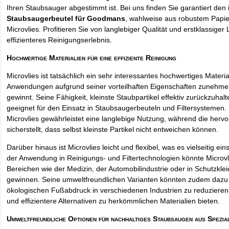
Ihren Staubsauger abgestimmt ist. Bei uns finden Sie garantiert den 
Staubsaugerbeutel für Goodmans
, wahlweise aus robustem Papi
Microvlies. Profitieren Sie von langlebiger Qualität und erstklassiger 
effizienteres Reinigungserlebnis.
Hochwertige Materialien für eine effiziente Reinigung
Microvlies ist tatsächlich ein sehr interessantes hochwertiges Materi
Anwendungen aufgrund seiner vorteilhaften Eigenschaften zunehm
gewinnt. Seine Fähigkeit, kleinste Staubpartikel effektiv zurückzuha
geeignet für den Einsatz in Staubsaugerbeuteln und Filtersystemen. 
Microvlies gewährleistet eine langlebige Nutzung, während die hervo
sicherstellt, dass selbst kleinste Partikel nicht entweichen können.
Darüber hinaus ist Microvlies leicht und flexibel, was es vielseitig e
der Anwendung in Reinigungs- und Filtertechnologien könnte Microvl
Bereichen wie der Medizin, der Automobilindustrie oder in Schutzkl
gewinnen. Seine umweltfreundlichen Varianten könnten zudem dazu 
ökologischen Fußabdruck in verschiedenen Industrien zu reduzieren,
und effizientere Alternativen zu herkömmlichen Materialien bieten.
Umweltfreundliche Optionen für nachhaltiges Staubsaugen aus Spezia