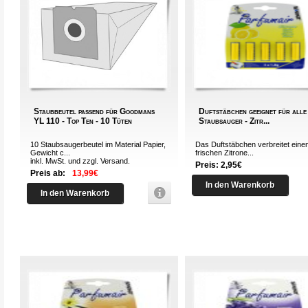
Staubbeutel passend für Goodmans
Duftstäbchen geeignet für alle
YL 110 - Top Ten - 10 Tüten
Staubsauger - Zitr...
10 Staubsaugerbeutel im Material Papier,
Das Duftstäbchen verbreitet eine
Gewicht c...
frischen Zitrone...
inkl. MwSt. und zzgl.
Versand
.
Preis: 2,95€
Preis ab:
13,99€
In den Warenkorb
In den Warenkorb