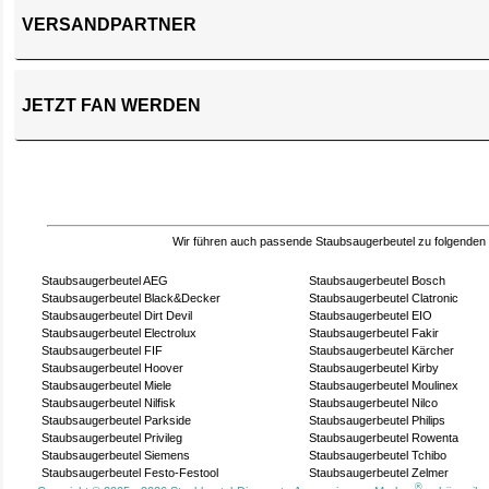
VERSANDPARTNER
JETZT FAN WERDEN
Wir führen auch passende Staubsaugerbeutel zu folgenden
Staubsaugerbeutel AEG
Staubsaugerbeutel Bosch
Staubsaugerbeutel Black&Decker
Staubsaugerbeutel Clatronic
Staubsaugerbeutel Dirt Devil
Staubsaugerbeutel EIO
Staubsaugerbeutel Electrolux
Staubsaugerbeutel Fakir
Staubsaugerbeutel FIF
Staubsaugerbeutel Kärcher
Staubsaugerbeutel Hoover
Staubsaugerbeutel Kirby
Staubsaugerbeutel Miele
Staubsaugerbeutel Moulinex
Staubsaugerbeutel Nilfisk
Staubsaugerbeutel Nilco
Staubsaugerbeutel Parkside
Staubsaugerbeutel Philips
Staubsaugerbeutel Privileg
Staubsaugerbeutel Rowenta
Staubsaugerbeutel Siemens
Staubsaugerbeutel Tchibo
Staubsaugerbeutel Festo-Festool
Staubsaugerbeutel Zelmer
®