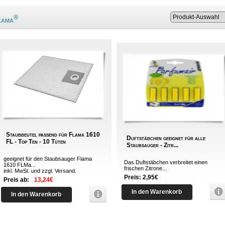
®
lama
Staubbeutel passend für Flama 1610
Duftstäbchen geeignet für alle
FL - Top Ten - 10 Tüten
Staubsauger - Zitr...
geeignet für den Staubsauger Flama
Das Duftstäbchen verbreitet einen
1610 FLMa...
frischen Zitrone...
inkl. MwSt. und zzgl.
Versand
.
Preis: 2,95€
Preis ab:
13,24€
In den Warenkorb
In den Warenkorb