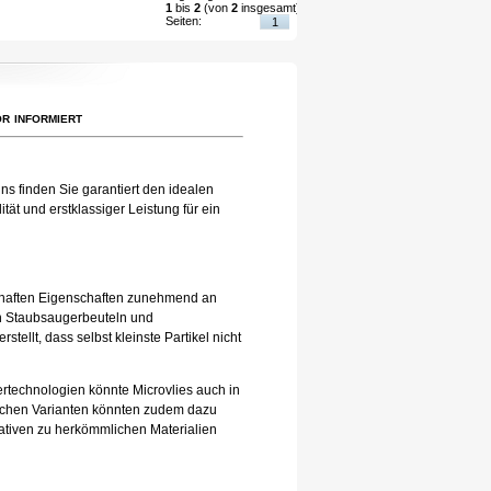
1
bis
2
(von
2
insgesamt)
Seiten:
1
r informiert
ns finden Sie garantiert den idealen
ät und erstklassiger Leistung für ein
eilhaften Eigenschaften zunehmend an
 in Staubsaugerbeuteln und
tellt, dass selbst kleinste Partikel nicht
tertechnologien könnte Microvlies auch in
lichen Varianten könnten zudem dazu
nativen zu herkömmlichen Materialien