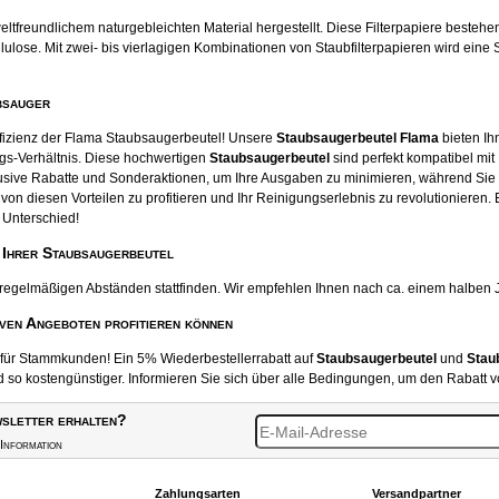
tfreundlichem naturgebleichten Material hergestellt. Diese Filterpapiere beste
ose. Mit zwei- bis vierlagigen Kombinationen von Staubfilterpapieren wird eine S
bsauger
ffizienz der Flama Staubsaugerbeutel! Unsere
Staubsaugerbeutel Flama
bieten Ihn
gs-Verhältnis. Diese hochwertigen
Staubsaugerbeutel
sind perfekt kompatibel mit
usive Rabatte und Sonderaktionen, um Ihre Ausgaben zu minimieren, während Sie
von diesen Vorteilen zu profitieren und Ihr Reinigungserlebnis zu revolutionieren.
 Unterschied!
 Ihrer Staubsaugerbeutel
 regelmäßigen Abständen stattfinden. Wir empfehlen Ihnen nach ca. einem halben 
iven Angeboten profitieren können
t für Stammkunden! Ein 5% Wiederbestellerrabatt auf
Staubsaugerbeutel
und
Stau
o kostengünstiger. Informieren Sie sich über alle Bedingungen, um den Rabatt v
sletter erhalten?
Information
Zahlungsarten
Versandpartner