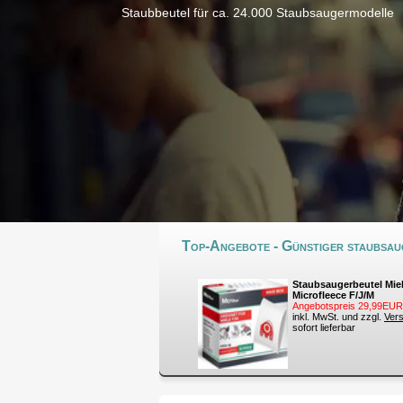
Staubbeutel für ca. 24.000 Staubsaugermodelle
Top-Angebote - Günstiger staubsaug
Staubsaugerbeutel Miel
Microfleece F/J/M
Angebotspreis 29,99EUR
inkl. MwSt. und zzgl.
Ver
sofort lieferbar