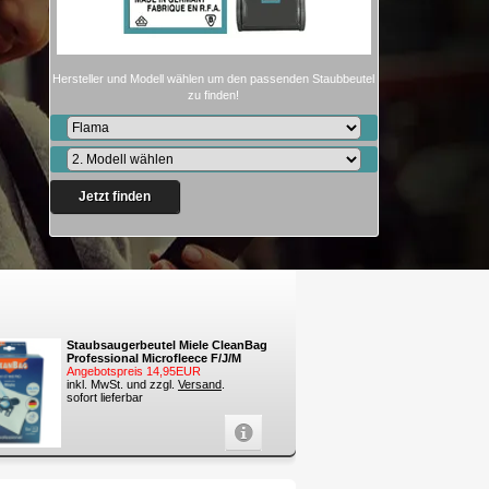
Hersteller und Modell wählen um den passenden Staubbeutel
zu finden!
Jetzt finden
Staubsaugerbeutel Miele CleanBag
Professional Microfleece F/J/M
Angebotspreis 14,95EUR
inkl. MwSt. und zzgl.
Versand
.
sofort lieferbar