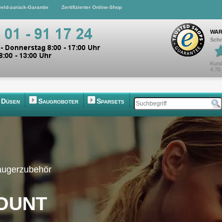
eld-zurück-Garantie
Zertifizierter Online-Shop
WAR
Schn
Kund
4.70
Düsen
Saugroboter
Sparsets
saugerzubehör
ount