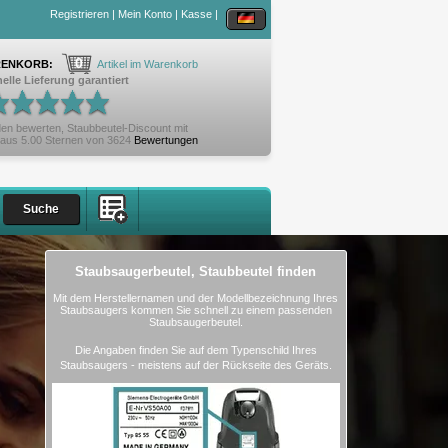
Registrieren
|
Mein Konto
|
Kasse
|
0
ENKORB:
Artikel im Warenkorb
elle Lieferung garantiert
en bewerten,
Staubbeutel-Discount
mit
aus
5.00
Sternen von
3624
Bewertungen
Staubsaugerbeutel, Staubbeutel finden
Mit dem Herstellernamen und der Modellbezeichnung Ihres
Staubsaugers kommen Sie schnell zu einem passenden
Staubsaugerbeutel.
Die Angaben finden Sie auf dem Typenschild Ihres
Staubsaugers - meistens auf der Rückseite des Geräts.