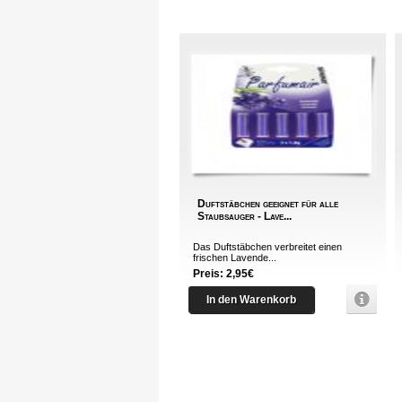
Duftstäbchen geeignet für alle
Staubsauger - Lave...
Das Duftstäbchen verbreitet einen
frischen Lavende...
Preis: 2,95€
In den Warenkorb