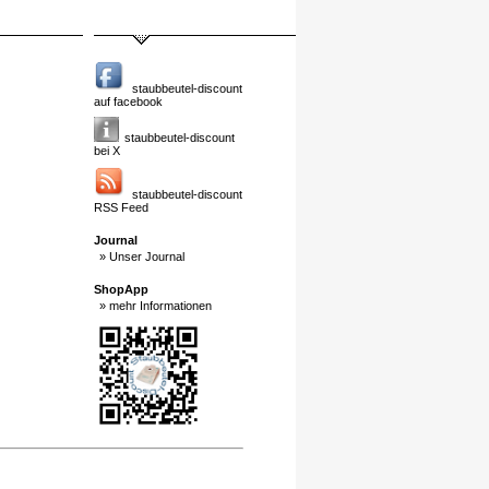
staubbeutel-discount
auf facebook
staubbeutel-discount
bei X
staubbeutel-discount
RSS Feed
Journal
» Unser Journal
ShopApp
» mehr Informationen