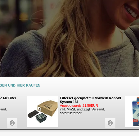
en und hier kaufen
e McFilter
Filterset geeignet für Vorwerk Kobold
System 131
Angebotspreis 21,59EUR
sand
.
inkl. MwSt. und zzgl.
Versand
.
sofort lieferbar