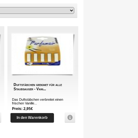
Duftstäbchen geeignet für alle
Staubsauger - Vani...
Das Duftstäbchen verbreitet einen
frischen Vanille...
Preis: 2,95€
In den Warenkorb