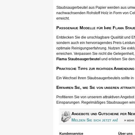
Staubsaugerbeutel aus Papier werden aus umwel
nachwachsenden Rohstoff Holz in Form von Cellul
erreicht.
Passgenaue Modelle für Ihre Flama Stau
Entdecken Sie die unschlagbare Qualität und E
sondern auch ein hervorragendes Preis-Leistun
optimale Reinigungserfahrung. Nutzen Sie exkl
erreichen. Verpassen Sie nicht die Gelegenheit, 
Flama Staubsaugerbeutel
und erleben Sie den
Praktische Tipps zur richtigen Anwendung
Ein Wechsel Ihren Staubsaugerbeutels sollte in
Erfahren Sie, wie Sie von unseren attrakt
Profitieren Sie von unserem attraktiven Angebo
Einsparungen. Regelmäßiges Staubsaugen wird s
Angebote und Gutscheine per New
Melden Sie sich jetzt an!
» mehr 
Kundenservice
Über uns