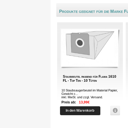
Produkte geeignet für die Marke F
Staubbeutel passend für Flama 1610
FL - Top Ten - 10 Tüten
10 Staubsaugerbeutel im Material Papier,
Gewicht c...
inkl. MwSt. und zzgl.
Versand
.
Preis ab:
13,99€
In den Warenkorb