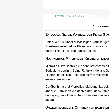
Freitag, 07. August 2026
Staubbeut
Entdecken Sie die Vorteile von Flama St
Entdecken Sie unser erstklassiges Staubsaugerzu
Staubsaugerbeutel für Flama
, wahlweise aus r
noch effizienteres Reinigungserlebnis.
Hochwertige Materialien für eine effizien
Microvlies ist tatsächlich ein sehr interessan
Bedeutung gewinnt. Seine Fähigkeit, kleinste St
Filtersystemen. Die Reißfestigkeit von Microvlies
entweichen können.
Darüber hinaus ist Microvlies leicht und flexib
anderen Bereichen wie der Medizin, der Automo
beitragen, den ökologischen Fußabdruck in vers
bieten.
Umweltfreundliche Optionen für nachhalti