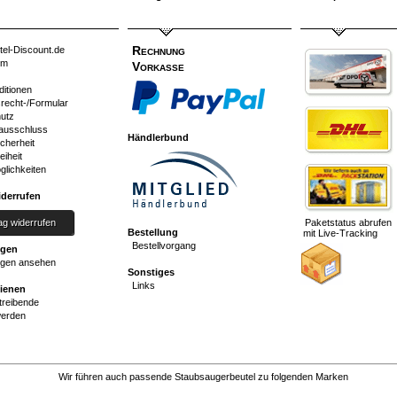
Rechnung
tel-Discount.de
um
Vorkasse
ditionen
srecht-/Formular
utz
ausschluss
Händlerbund
cherheit
eiheit
glichkeiten
iderrufen
ag widerrufen
Paketstatus abrufen
Bestellung
mit Live-Tracking
Bestellvorgang
ngen
gen ansehen
Sonstiges
Links
dienen
reibende
werden
Wir führen auch passende Staubsaugerbeutel zu folgenden Marken