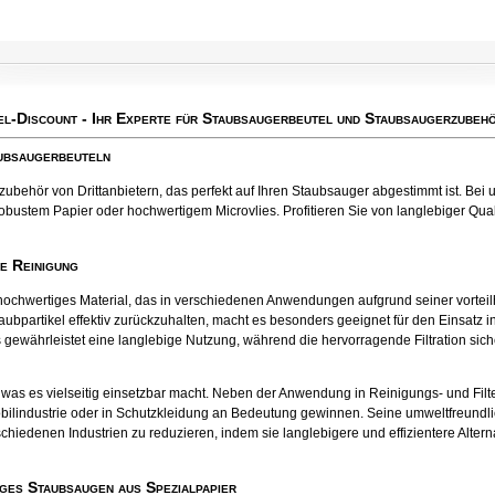
el-Discount
- Ihr Experte für Staubsaugerbeutel und Staubsaugerzubehö
aubsaugerbeuteln
behör von Drittanbietern, das perfekt auf Ihren Staubsauger abgestimmt ist. Bei u
obustem Papier oder hochwertigem Microvlies. Profitieren Sie von langlebiger Qualit
te Reinigung
tes hochwertiges Material, das in verschiedenen Anwendungen aufgrund seiner vort
aubpartikel effektiv zurückzuhalten, macht es besonders geeignet für den Einsatz
 gewährleistet eine langlebige Nutzung, während die hervorragende Filtration sichers
el, was es vielseitig einsetzbar macht. Neben der Anwendung in Reinigungs- und Fil
bilindustrie oder in Schutzkleidung an Bedeutung gewinnen. Seine umweltfreund
chiedenen Industrien zu reduzieren, indem sie langlebigere und effizientere Alter
ges Staubsaugen aus Spezialpapier