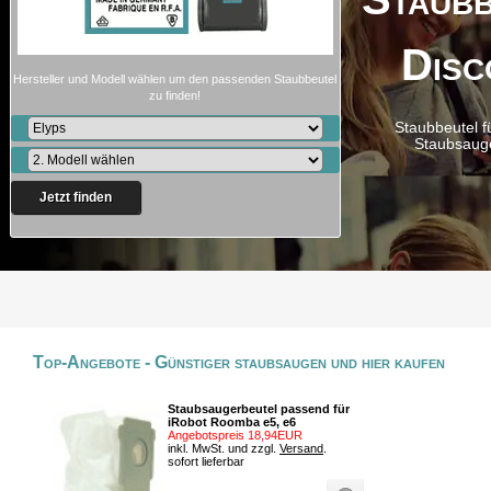
Disc
Hersteller und Modell wählen um den passenden Staubbeutel
zu finden!
Staubbeutel f
Staubsaug
Jetzt finden
Top-Angebote - Günstiger staubsaugen und hier kaufen
Staubsaugerbeutel passend für
iRobot Roomba e5, e6
Angebotspreis 18,94EUR
inkl. MwSt. und zzgl.
Versand
.
sofort lieferbar