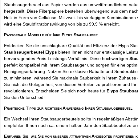
Staubsaugerbeutel aus Papier werden aus umweltfreundlichem natur
hergestellt. Diese Filterpapiere bestehen überwiegend aus dem na
Holz in Form von Cellulose. Mit zwei- bis vierlagigen Kombinationen 
wird eine Staubfiltrationswirkung von bis zu 99,9 % erreicht.
Passgenaue Modelle für Ihre Elyps Staubsauger
Entdecken Sie die unschlagbare Qualität und Effizienz der Elyps St
Staubsaugerbeutel Elyps
bieten Ihnen nicht nur erstklassige Leist
hervorragendes Preis-Leistungs-Verhältnis. Diese hochwertigen
Sta
perfekt kompatibel mit Ihrem Staubsauger und sorgen für eine optim
Reinigungserfahrung. Nutzen Sie exklusive Rabatte und Sonderakti
zu minimieren, während Sie maximale Sauberkeit in Ihrem Zuhause 
Sie nicht die Gelegenheit, von diesen Vorteilen zu profitieren und Ih
revolutionieren. Entscheiden Sie sich noch heute für
Elyps Staubsa
Sie den Unterschied!
Praktische Tipps zur richtigen Anwendung Ihrer Staubsaugerbeutel
Ein Wechsel Ihren Staubsaugerbeutels sollte in regelmäßigen Abstän
empfehlen Ihnen nach ca. einem halben Jahr den Staubbeutel zu er
Erfahren Sie, wie Sie von unseren attraktiven Angeboten profitieren 