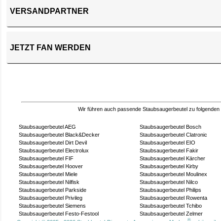
VERSANDPARTNER
JETZT FAN WERDEN
Wir führen auch passende Staubsaugerbeutel zu folgenden
Staubsaugerbeutel AEG
Staubsaugerbeutel Bosch
Staubsaugerbeutel Black&Decker
Staubsaugerbeutel Clatronic
Staubsaugerbeutel Dirt Devil
Staubsaugerbeutel EIO
Staubsaugerbeutel Electrolux
Staubsaugerbeutel Fakir
Staubsaugerbeutel FIF
Staubsaugerbeutel Kärcher
Staubsaugerbeutel Hoover
Staubsaugerbeutel Kirby
Staubsaugerbeutel Miele
Staubsaugerbeutel Moulinex
Staubsaugerbeutel Nilfisk
Staubsaugerbeutel Nilco
Staubsaugerbeutel Parkside
Staubsaugerbeutel Philips
Staubsaugerbeutel Privileg
Staubsaugerbeutel Rowenta
Staubsaugerbeutel Siemens
Staubsaugerbeutel Tchibo
Staubsaugerbeutel Festo-Festool
Staubsaugerbeutel Zelmer
®