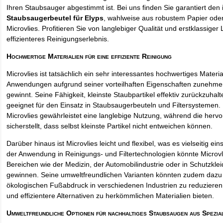
Ihren Staubsauger abgestimmt ist. Bei uns finden Sie garantiert den 
Staubsaugerbeutel für Elyps
, wahlweise aus robustem Papier ode
Microvlies. Profitieren Sie von langlebiger Qualität und erstklassiger 
effizienteres Reinigungserlebnis.
Hochwertige Materialien für eine effiziente Reinigung
Microvlies ist tatsächlich ein sehr interessantes hochwertiges Materi
Anwendungen aufgrund seiner vorteilhaften Eigenschaften zunehm
gewinnt. Seine Fähigkeit, kleinste Staubpartikel effektiv zurückzuha
geeignet für den Einsatz in Staubsaugerbeuteln und Filtersystemen. 
Microvlies gewährleistet eine langlebige Nutzung, während die hervo
sicherstellt, dass selbst kleinste Partikel nicht entweichen können.
Darüber hinaus ist Microvlies leicht und flexibel, was es vielseitig e
der Anwendung in Reinigungs- und Filtertechnologien könnte Microvl
Bereichen wie der Medizin, der Automobilindustrie oder in Schutzkl
gewinnen. Seine umweltfreundlichen Varianten könnten zudem dazu 
ökologischen Fußabdruck in verschiedenen Industrien zu reduzieren,
und effizientere Alternativen zu herkömmlichen Materialien bieten.
Umweltfreundliche Optionen für nachhaltiges Staubsaugen aus Spezia