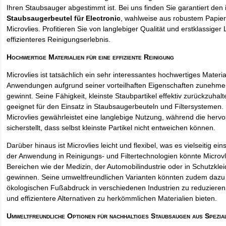
Ihren Staubsauger abgestimmt ist. Bei uns finden Sie garantiert den 
Staubsaugerbeutel für Electronic
, wahlweise aus robustem Papie
Microvlies. Profitieren Sie von langlebiger Qualität und erstklassiger 
effizienteres Reinigungserlebnis.
Hochwertige Materialien für eine effiziente Reinigung
Microvlies ist tatsächlich ein sehr interessantes hochwertiges Materi
Anwendungen aufgrund seiner vorteilhaften Eigenschaften zunehm
gewinnt. Seine Fähigkeit, kleinste Staubpartikel effektiv zurückzuha
geeignet für den Einsatz in Staubsaugerbeuteln und Filtersystemen. 
Microvlies gewährleistet eine langlebige Nutzung, während die hervo
sicherstellt, dass selbst kleinste Partikel nicht entweichen können.
Darüber hinaus ist Microvlies leicht und flexibel, was es vielseitig e
der Anwendung in Reinigungs- und Filtertechnologien könnte Microvl
Bereichen wie der Medizin, der Automobilindustrie oder in Schutzkl
gewinnen. Seine umweltfreundlichen Varianten könnten zudem dazu 
ökologischen Fußabdruck in verschiedenen Industrien zu reduzieren,
und effizientere Alternativen zu herkömmlichen Materialien bieten.
Umweltfreundliche Optionen für nachhaltiges Staubsaugen aus Spezia