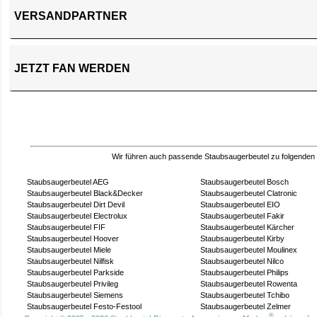
VERSANDPARTNER
JETZT FAN WERDEN
Wir führen auch passende Staubsaugerbeutel zu folgenden
Staubsaugerbeutel AEG
Staubsaugerbeutel Bosch
Staubsaugerbeutel Black&Decker
Staubsaugerbeutel Clatronic
Staubsaugerbeutel Dirt Devil
Staubsaugerbeutel EIO
Staubsaugerbeutel Electrolux
Staubsaugerbeutel Fakir
Staubsaugerbeutel FIF
Staubsaugerbeutel Kärcher
Staubsaugerbeutel Hoover
Staubsaugerbeutel Kirby
Staubsaugerbeutel Miele
Staubsaugerbeutel Moulinex
Staubsaugerbeutel Nilfisk
Staubsaugerbeutel Nilco
Staubsaugerbeutel Parkside
Staubsaugerbeutel Philips
Staubsaugerbeutel Privileg
Staubsaugerbeutel Rowenta
Staubsaugerbeutel Siemens
Staubsaugerbeutel Tchibo
Staubsaugerbeutel Festo-Festool
Staubsaugerbeutel Zelmer
®