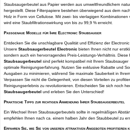
Staubsaugerbeutel aus Papier werden aus umweltfreundlichem natur
hergestellt. Diese Filterpapiere bestehen überwiegend aus dem na
Holz in Form von Cellulose. Mit zwei- bis vierlagigen Kombinationen 
wird eine Staubfiltrationswirkung von bis zu 99,9 % erreicht.
Passgenaue Modelle für Ihre Electronic Staubsauger
Entdecken Sie die unschlagbare Qualität und Effizienz der Electroni
Unsere
Staubsaugerbeutel Electronic
bieten Ihnen nicht nur erstk
sondern auch ein hervorragendes Preis-Leistungs-Verhältnis. Diese
Staubsaugerbeutel
sind perfekt kompatibel mit Ihrem Staubsauger 
optimale Reinigungserfahrung. Nutzen Sie exklusive Rabatte und So
Ausgaben zu minimieren, während Sie maximale Sauberkeit in Ihre
Verpassen Sie nicht die Gelegenheit, von diesen Vorteilen zu profitie
Reinigungserlebnis zu revolutionieren. Entscheiden Sie sich noch he
Staubsaugerbeutel
und erleben Sie den Unterschied!
Praktische Tipps zur richtigen Anwendung Ihrer Staubsaugerbeutel
Ein Wechsel Ihren Staubsaugerbeutels sollte in regelmäßigen Abstän
empfehlen Ihnen nach ca. einem halben Jahr den Staubbeutel zu er
Erfahren Sie, wie Sie von unseren attraktiven Angeboten profitieren 