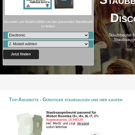
Disc
Hersteller und Modell wählen um den passenden Staubbeutel
zu finden!
Staubbeutel f
Staubsaug
Jetzt finden
Top-Angebote - Günstiger staubsaugen und hier kaufen
Staubsaugerbeutel passend für
iRobot Roomba i3+, i4+, i6, i7, i7+
Angebotspreis 18,94EUR
inkl. MwSt. und zzgl.
Versand
.
sofort lieferbar