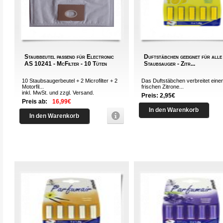
Staubbeutel passend für Electronic
Duftstäbchen geeignet für alle
AS 10241 - McFilter - 10 Tüten
Staubsauger - Zitr...
10 Staubsaugerbeutel + 2 Microfilter + 2
Das Duftstäbchen verbreitet eine
Motorfil...
frischen Zitrone...
inkl. MwSt. und zzgl.
Versand
.
Preis: 2,95€
Preis ab:
16,99€
In den Warenkorb
In den Warenkorb