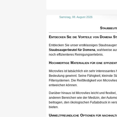
Samstag, 08. August 2026
Staubbeut
Entdecken Sie die Vorteile von Domena S
Entdecken Sie unser erstklassiges Staubsaugerzu
Staubsaugerbeutel für Domena
, wahlweise aus
noch effizienteres Reinigungserlebnis.
Hochwertige Materialien für eine effizien
Microvlies ist tatsächlich ein sehr interessan
Bedeutung gewinnt. Seine Fähigkeit, kleinste St
Filtersystemen. Die Reißfestigkeit von Microvlies
entweichen können.
Darüber hinaus ist Microvlies leicht und flexib
anderen Bereichen wie der Medizin, der Automo
beitragen, den ökologischen Fußabdruck in vers
bieten.
Umweltfreundliche Optionen für nachhalti