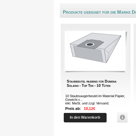
Produkte geeignet für die Marke 
Staubbeutel passend für Domena
Solario - Top Ten - 10 Tüten
10 Staubsaugerbeutel im Material Papier,
Gewicht c...
inkl. MwSt. und zzgl.
Versand
.
Preis ab:
10,12€
In den Warenkorb