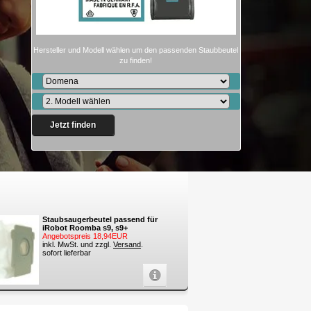
Hersteller und Modell wählen um den passenden Staubbeutel
zu finden!
Jetzt finden
Staubsaugerbeutel passend für
iRobot Roomba s9, s9+
Angebotspreis 18,94EUR
inkl. MwSt. und zzgl.
Versand
.
sofort lieferbar