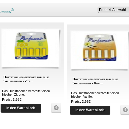
®
Domena
Duftstäbchen geeignet für alle
Duftstäbchen geeignet für alle
Staubsauger - Zitr...
Staubsauger - Vani...
Das Duftstäbchen verbreitet einen
Das Duftstäbchen verbreitet einen
frischen Zitrone...
frischen Vanille...
Preis: 2,95€
Preis: 2,95€
In den Warenkorb
In den Warenkorb