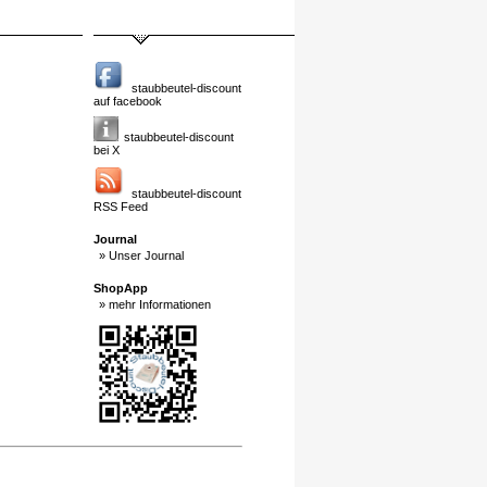
staubbeutel-discount
auf facebook
staubbeutel-discount
bei X
staubbeutel-discount
RSS Feed
Journal
» Unser Journal
ShopApp
» mehr Informationen