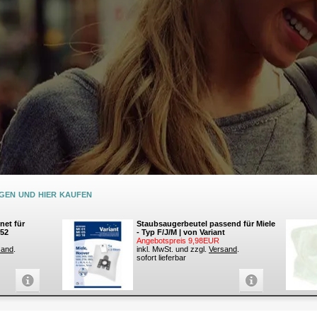
en und hier kaufen
net für
Staubsaugerbeutel passend für Miele
252
- Typ F/J/M | von Variant
Angebotspreis 9,98EUR
sand
.
inkl. MwSt. und zzgl.
Versand
.
sofort lieferbar