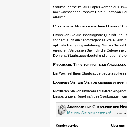
Staubsaugerbeutel aus Papier werden aus umwel
nachwachsenden Rohstoff Holz in Form von Cellul
erreicht.
Passgenaue Modelle für Ihre Domena St
Entdecken Sie die unschlagbare Qualität und E
sondern auch ein hervorragendes Preis-Leistun
optimale Reinigungserfahrung. Nutzen Sie exkl
erreichen. Verpassen Sie nicht die Gelegenheit, 
Domena Staubsaugerbeutel
und erleben Sie d
Praktische Tipps zur richtigen Anwendung
Ein Wechsel Ihren Staubsaugerbeutels sollte in
Erfahren Sie, wie Sie von unseren attrakt
Profitieren Sie von unserem attraktiven Angebo
Einsparungen. Regelmäßiges Staubsaugen wird s
Angebote und Gutscheine per New
Melden Sie sich jetzt an!
» mehr 
Kundenservice
Über uns