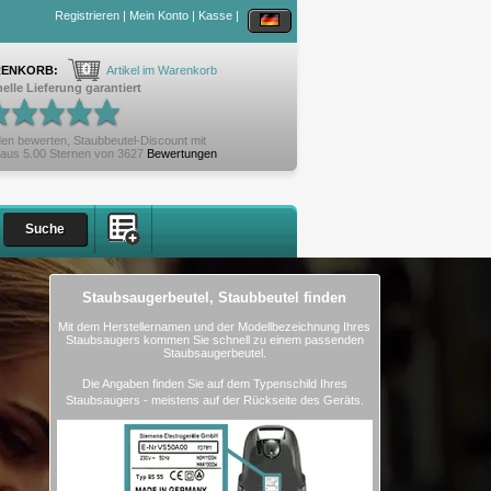
Registrieren
|
Mein Konto
|
Kasse
|
0
ENKORB:
Artikel im Warenkorb
elle Lieferung garantiert
en bewerten,
Staubbeutel-Discount
mit
aus
5.00
Sternen von
3627
Bewertungen
Staubsaugerbeutel, Staubbeutel finden
Mit dem Herstellernamen und der Modellbezeichnung Ihres
Staubsaugers kommen Sie schnell zu einem passenden
Staubsaugerbeutel.
Die Angaben finden Sie auf dem Typenschild Ihres
Staubsaugers - meistens auf der Rückseite des Geräts.