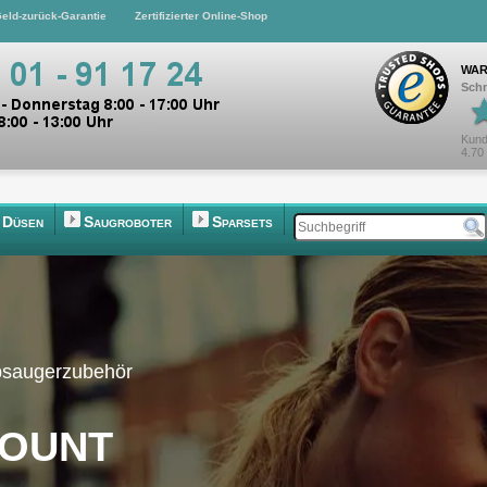
eld-zurück-Garantie
Zertifizierter Online-Shop
WAR
Schn
Kund
4.70
Düsen
Saugroboter
Sparsets
bsaugerzubehör
count