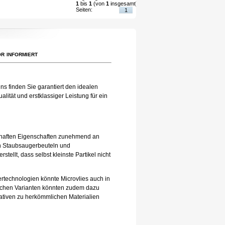
1
bis
1
(von
1
insgesamt)
Seiten:
1
r informiert
ns finden Sie garantiert den idealen
lität und erstklassiger Leistung für ein
eilhaften Eigenschaften zunehmend an
 in Staubsaugerbeuteln und
tellt, dass selbst kleinste Partikel nicht
tertechnologien könnte Microvlies auch in
lichen Varianten könnten zudem dazu
nativen zu herkömmlichen Materialien