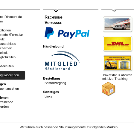
Rechnung
tel-Discount.de
um
Vorkasse
ditionen
srecht-/Formular
utz
ausschluss
Händlerbund
cherheit
eiheit
glichkeiten
iderrufen
ag widerrufen
Paketstatus abrufen
Bestellung
mit Live-Tracking
Bestellvorgang
ngen
gen ansehen
Sonstiges
Links
dienen
reibende
werden
Wir führen auch passende Staubsaugerbeutel zu folgenden Marken