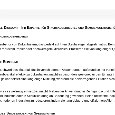
el-Discount
- Ihr Experte für Staubsaugerbeutel und Staubsaugerzubehö
taubsaugerbeuteln
behör von Drittanbietern, das perfekt auf Ihren Staubsauger abgestimmt ist. Bei u
 robustem Papier oder hochwertigem Microvlies. Profitieren Sie von langlebiger Qua
te Reinigung
tes hochwertiges Material, das in verschiedenen Anwendungen aufgrund seiner vort
aubpartikel effektiv zurückzuhalten, macht es besonders geeignet für den Einsatz
 gewährleistet eine langlebige Nutzung, während die hervorragende Filtration sichers
el, was es vielseitig einsetzbar macht. Neben der Anwendung in Reinigungs- und Fil
bilindustrie oder in Schutzkleidung an Bedeutung gewinnen. Seine umweltfreund
chiedenen Industrien zu reduzieren, indem sie langlebigere und effizientere Alter
ges Staubsaugen aus Spezialpapier