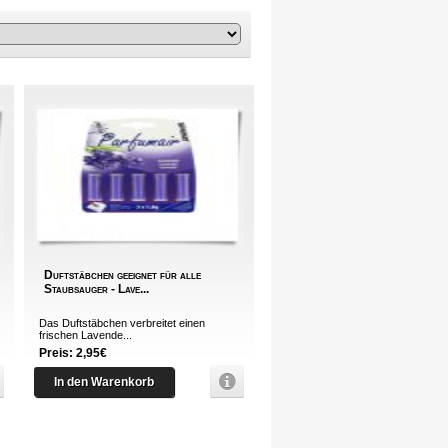
Duftstäbchen geeignet für alle
Staubsauger - Lave...
Das Duftstäbchen verbreitet einen
frischen Lavende...
Preis: 2,95€
In den Warenkorb