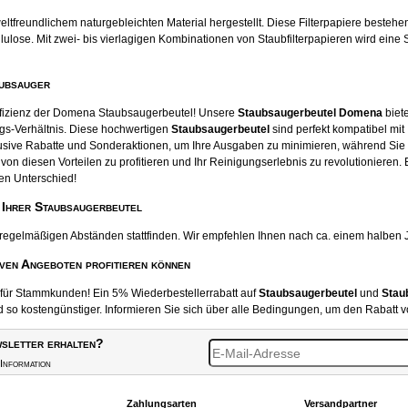
tfreundlichem naturgebleichten Material hergestellt. Diese Filterpapiere beste
ose. Mit zwei- bis vierlagigen Kombinationen von Staubfilterpapieren wird eine S
aubsauger
ffizienz der Domena Staubsaugerbeutel! Unsere
Staubsaugerbeutel Domena
biete
gs-Verhältnis. Diese hochwertigen
Staubsaugerbeutel
sind perfekt kompatibel mit
usive Rabatte und Sonderaktionen, um Ihre Ausgaben zu minimieren, während Sie
von diesen Vorteilen zu profitieren und Ihr Reinigungserlebnis zu revolutionieren.
en Unterschied!
 Ihrer Staubsaugerbeutel
 regelmäßigen Abständen stattfinden. Wir empfehlen Ihnen nach ca. einem halben 
iven Angeboten profitieren können
t für Stammkunden! Ein 5% Wiederbestellerrabatt auf
Staubsaugerbeutel
und
Stau
o kostengünstiger. Informieren Sie sich über alle Bedingungen, um den Rabatt v
sletter erhalten?
Information
Zahlungsarten
Versandpartner