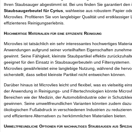
Ihren Staubsauger abgestimmt ist. Bei uns finden Sie garantiert den 
Staubsaugerbeutel für Cyrius
, wahlweise aus robustem Papier od
Microvlies. Profitieren Sie von langlebiger Qualität und erstklassiger 
effizienteres Reinigungserlebnis.
Hochwertige Materialien für eine effiziente Reinigung
Microvlies ist tatsächlich ein sehr interessantes hochwertiges Materi
Anwendungen aufgrund seiner vorteilhaften Eigenschaften zunehm
gewinnt. Seine Fähigkeit, kleinste Staubpartikel effektiv zurückzuha
geeignet für den Einsatz in Staubsaugerbeuteln und Filtersystemen. 
Microvlies gewährleistet eine langlebige Nutzung, während die hervo
sicherstellt, dass selbst kleinste Partikel nicht entweichen können.
Darüber hinaus ist Microvlies leicht und flexibel, was es vielseitig e
der Anwendung in Reinigungs- und Filtertechnologien könnte Microvl
Bereichen wie der Medizin, der Automobilindustrie oder in Schutzkl
gewinnen. Seine umweltfreundlichen Varianten könnten zudem dazu 
ökologischen Fußabdruck in verschiedenen Industrien zu reduzieren,
und effizientere Alternativen zu herkömmlichen Materialien bieten.
Umweltfreundliche Optionen für nachhaltiges Staubsaugen aus Spezia