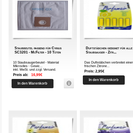
Staubbeutel passend für Cyrius
Duftstäbchen geeignet für alle
SC3201 - McFilter - 10 Tüten
Staubsauger - Zitr...
10 Staubsaugerbeutel - Material
Das Duftstäbchen verbreitet eine
Mikrovlies - Gewic...
frischen Zitrone...
inkl. MwSt. und zzgl.
Versand
.
Preis: 2,95€
Preis ab:
16,99€
In den Warenkorb
In den Warenkorb