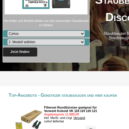
Disc
Hersteller und Modell wählen um den passenden Staubbeutel
zu finden!
Staubbeutel f
Staubsaug
Jetzt finden
Top-Angebote - Günstiger staubsaugen und hier kaufen
Filterset Rundbürsten geeignet für
Vorwerk Kobold VK 118 119 120 121
Angebotspreis 11,98EUR
inkl. MwSt. und zzgl.
Versand
.
sofort lieferbar