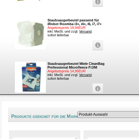
Staubsaugerbeutel passend für
iRobot Roomba i3+, i4+, i6, i7, i7+
Angebotspreis 18,94EUR
inkl. MwSt. und zzgl.
Versand
.
sofort lieferbar
Staubsaugerbeutel Miele CleanBag
Professional Microfleece F/J/M
Angebotspreis 14,95EUR
inkl. MwSt. und zzgl.
Versand
.
sofort lieferbar
®
Produkte geeignet für die Marke Cyrius