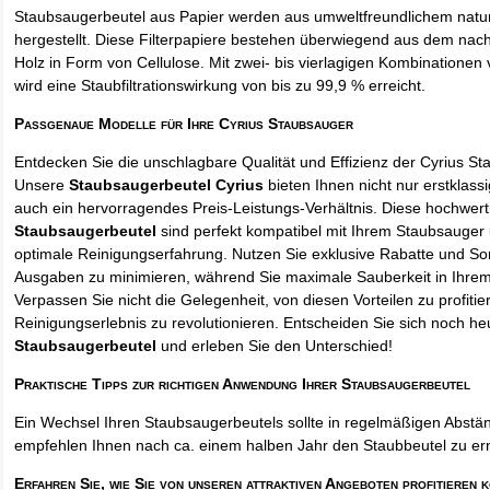
Staubsaugerbeutel aus Papier werden aus umweltfreundlichem natur
hergestellt. Diese Filterpapiere bestehen überwiegend aus dem na
Holz in Form von Cellulose. Mit zwei- bis vierlagigen Kombinationen 
wird eine Staubfiltrationswirkung von bis zu 99,9 % erreicht.
Passgenaue Modelle für Ihre Cyrius Staubsauger
Entdecken Sie die unschlagbare Qualität und Effizienz der Cyrius S
Unsere
Staubsaugerbeutel Cyrius
bieten Ihnen nicht nur erstklass
auch ein hervorragendes Preis-Leistungs-Verhältnis. Diese hochwert
Staubsaugerbeutel
sind perfekt kompatibel mit Ihrem Staubsauger 
optimale Reinigungserfahrung. Nutzen Sie exklusive Rabatte und So
Ausgaben zu minimieren, während Sie maximale Sauberkeit in Ihre
Verpassen Sie nicht die Gelegenheit, von diesen Vorteilen zu profitie
Reinigungserlebnis zu revolutionieren. Entscheiden Sie sich noch he
Staubsaugerbeutel
und erleben Sie den Unterschied!
Praktische Tipps zur richtigen Anwendung Ihrer Staubsaugerbeutel
Ein Wechsel Ihren Staubsaugerbeutels sollte in regelmäßigen Abstän
empfehlen Ihnen nach ca. einem halben Jahr den Staubbeutel zu er
Erfahren Sie, wie Sie von unseren attraktiven Angeboten profitieren 