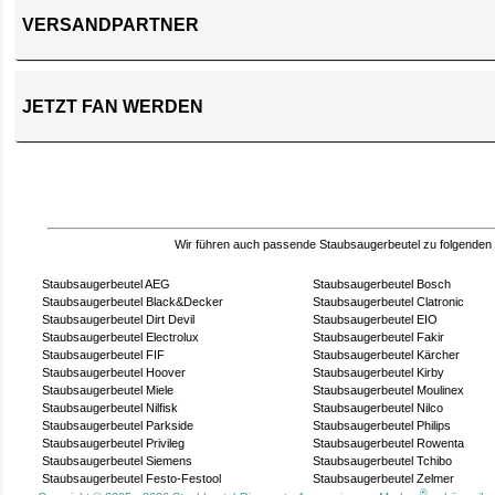
VERSANDPARTNER
JETZT FAN WERDEN
Wir führen auch passende Staubsaugerbeutel zu folgenden
Staubsaugerbeutel AEG
Staubsaugerbeutel Bosch
Staubsaugerbeutel Black&Decker
Staubsaugerbeutel Clatronic
Staubsaugerbeutel Dirt Devil
Staubsaugerbeutel EIO
Staubsaugerbeutel Electrolux
Staubsaugerbeutel Fakir
Staubsaugerbeutel FIF
Staubsaugerbeutel Kärcher
Staubsaugerbeutel Hoover
Staubsaugerbeutel Kirby
Staubsaugerbeutel Miele
Staubsaugerbeutel Moulinex
Staubsaugerbeutel Nilfisk
Staubsaugerbeutel Nilco
Staubsaugerbeutel Parkside
Staubsaugerbeutel Philips
Staubsaugerbeutel Privileg
Staubsaugerbeutel Rowenta
Staubsaugerbeutel Siemens
Staubsaugerbeutel Tchibo
Staubsaugerbeutel Festo-Festool
Staubsaugerbeutel Zelmer
®