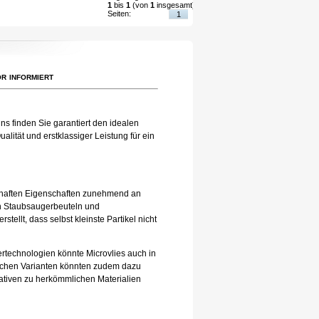
1
bis
1
(von
1
insgesamt)
Seiten:
1
r informiert
ns finden Sie garantiert den idealen
lität und erstklassiger Leistung für ein
eilhaften Eigenschaften zunehmend an
 in Staubsaugerbeuteln und
tellt, dass selbst kleinste Partikel nicht
tertechnologien könnte Microvlies auch in
lichen Varianten könnten zudem dazu
nativen zu herkömmlichen Materialien