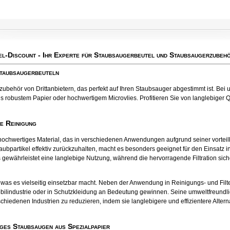
el-Discount
- Ihr Experte für Staubsaugerbeutel und Staubsaugerzubehö
Staubsaugerbeuteln
behör von Drittanbietern, das perfekt auf Ihren Staubsauger abgestimmt ist. Bei u
s robustem Papier oder hochwertigem Microvlies. Profitieren Sie von langlebiger Qua
te Reinigung
tes hochwertiges Material, das in verschiedenen Anwendungen aufgrund seiner vort
aubpartikel effektiv zurückzuhalten, macht es besonders geeignet für den Einsatz
 gewährleistet eine langlebige Nutzung, während die hervorragende Filtration sichers
el, was es vielseitig einsetzbar macht. Neben der Anwendung in Reinigungs- und Fil
bilindustrie oder in Schutzkleidung an Bedeutung gewinnen. Seine umweltfreund
chiedenen Industrien zu reduzieren, indem sie langlebigere und effizientere Alter
ges Staubsaugen aus Spezialpapier