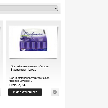
Duftstäbchen geeignet für alle
Staubsauger - Lave...
Das Duftstäbchen verbreitet einen
frischen Lavende...
Preis: 2,95€
In den Warenkorb