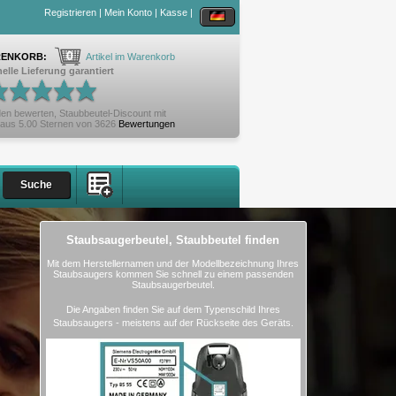
Registrieren
|
Mein Konto
|
Kasse
|
0
ENKORB:
Artikel im Warenkorb
elle Lieferung garantiert
en bewerten,
Staubbeutel-Discount
mit
aus
5.00
Sternen von
3626
Bewertungen
Staubsaugerbeutel, Staubbeutel finden
Mit dem Herstellernamen und der Modellbezeichnung Ihres
Staubsaugers kommen Sie schnell zu einem passenden
Staubsaugerbeutel.
Die Angaben finden Sie auf dem Typenschild Ihres
Staubsaugers - meistens auf der Rückseite des Geräts.