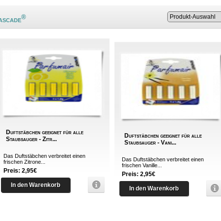
®
ascade
Duftstäbchen geeignet für alle
Duftstäbchen geeignet für alle
Staubsauger - Zitr...
Staubsauger - Vani...
Das Duftstäbchen verbreitet einen
Das Duftstäbchen verbreitet einen
frischen Zitrone...
frischen Vanille...
Preis: 2,95€
Preis: 2,95€
In den Warenkorb
In den Warenkorb