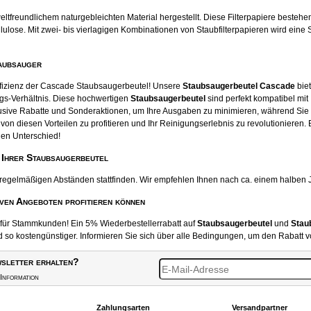
tfreundlichem naturgebleichten Material hergestellt. Diese Filterpapiere beste
ose. Mit zwei- bis vierlagigen Kombinationen von Staubfilterpapieren wird eine S
aubsauger
ffizienz der Cascade Staubsaugerbeutel! Unsere
Staubsaugerbeutel Cascade
biet
gs-Verhältnis. Diese hochwertigen
Staubsaugerbeutel
sind perfekt kompatibel mit
usive Rabatte und Sonderaktionen, um Ihre Ausgaben zu minimieren, während Sie
von diesen Vorteilen zu profitieren und Ihr Reinigungserlebnis zu revolutionieren.
en Unterschied!
 Ihrer Staubsaugerbeutel
 regelmäßigen Abständen stattfinden. Wir empfehlen Ihnen nach ca. einem halben 
iven Angeboten profitieren können
t für Stammkunden! Ein 5% Wiederbestellerrabatt auf
Staubsaugerbeutel
und
Stau
o kostengünstiger. Informieren Sie sich über alle Bedingungen, um den Rabatt v
sletter erhalten?
Information
Zahlungsarten
Versandpartner