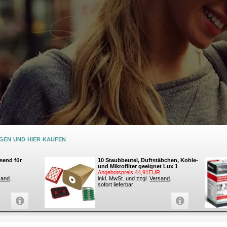
en und hier kaufen
send für
10 Staubbeutel, Duftstäbchen, Kohle-
und Mikrofilter geeignet Lux 1
Angebotspreis 44,91EUR
sand
.
inkl. MwSt. und zzgl.
Versand
.
sofort lieferbar