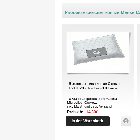
Produkte geeignet für die Marke C
Staubbeutel passend für Cascade
EVC 078 - Top Ten - 10 Tüten
10 Staubsaugerbeutel im Material
Microvlies, Gewic...
inkl. MwSt. und zzgl.
Versand
.
Preis ab:
14,80€
In den Warenkorb