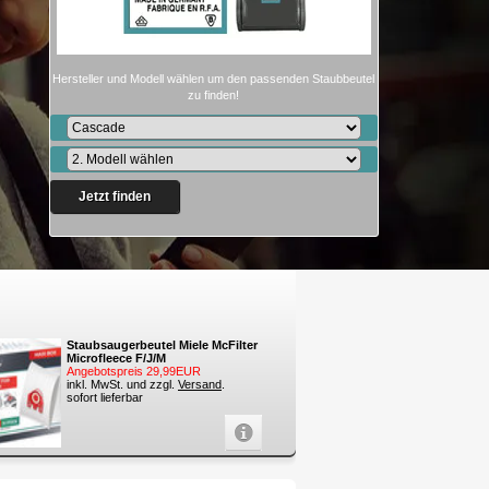
Hersteller und Modell wählen um den passenden Staubbeutel
zu finden!
Jetzt finden
Staubsaugerbeutel Miele McFilter
Microfleece F/J/M
Angebotspreis 29,99EUR
inkl. MwSt. und zzgl.
Versand
.
sofort lieferbar