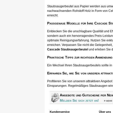
Staubsaugerbeutel aus Papier werden aus umwel
nachwachsenden Rohstoff Holz in Form von Cellul
erreicht.
Passgenaue Modelle für Ihre Cascade St
Entdecken Sie die unschlagbare Qualität und E
sondern auch ein hervorragendes Preis-Leistun
optimale Reinigungserfahrung. Nutzen Sie exkl
erreichen. Verpassen Sie nicht die Gelegenheit, 
Cascade Staubsaugerbeutel
und erleben Sie d
Praktische Tipps zur richtigen Anwendung
Ein Wechsel Ihren Staubsaugerbeutels sollte in
Erfahren Sie, wie Sie von unseren attrakt
Profitieren Sie von unserem attraktiven Angebo
Einsparungen. Regelmäßiges Staubsaugen wird s
Angebote und Gutscheine per New
Melden Sie sich jetzt an!
» mehr 
Kundenservice
Über uns