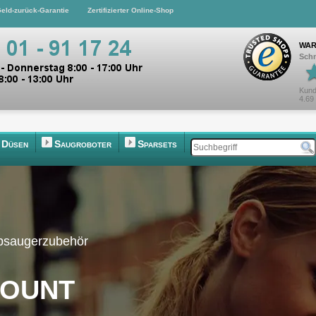
eld-zurück-Garantie
Zertifizierter Online-Shop
WAR
Schn
Kund
4.69
Düsen
Saugroboter
Sparsets
ubsaugerzubehör
count