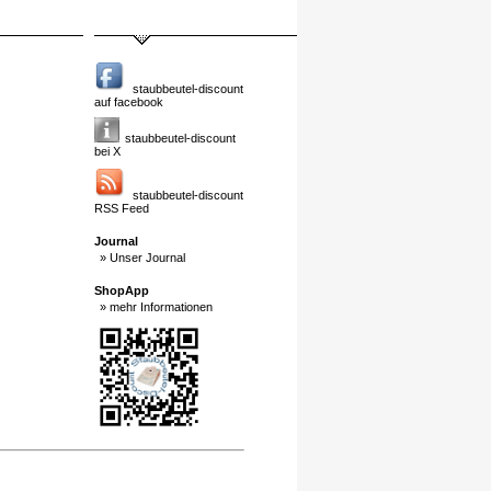
staubbeutel-discount
auf facebook
staubbeutel-discount
bei X
staubbeutel-discount
RSS Feed
Journal
» Unser Journal
ShopApp
» mehr Informationen