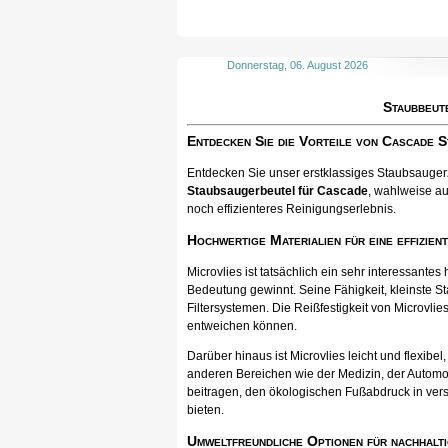
Donnerstag, 06. August 2026
Staubbeut
Entdecken Sie die Vorteile von Cascade 
Entdecken Sie unser erstklassiges Staubsaugerzu
Staubsaugerbeutel für Cascade
, wahlweise au
noch effizienteres Reinigungserlebnis.
Hochwertige Materialien für eine effizien
Microvlies ist tatsächlich ein sehr interessan
Bedeutung gewinnt. Seine Fähigkeit, kleinste St
Filtersystemen. Die Reißfestigkeit von Microvlies
entweichen können.
Darüber hinaus ist Microvlies leicht und flexib
anderen Bereichen wie der Medizin, der Automo
beitragen, den ökologischen Fußabdruck in vers
bieten.
Umweltfreundliche Optionen für nachhalti