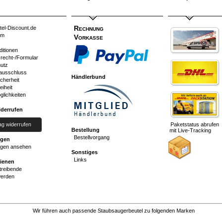
Rechnung
tel-Discount.de
um
Vorkasse
ditionen
srecht-/Formular
utz
ausschluss
Händlerbund
cherheit
eiheit
glichkeiten
iderrufen
ag widerrufen
Paketstatus abrufen
Bestellung
mit Live-Tracking
Bestellvorgang
ngen
gen ansehen
Sonstiges
Links
dienen
reibende
werden
Wir führen auch passende Staubsaugerbeutel zu folgenden Marken