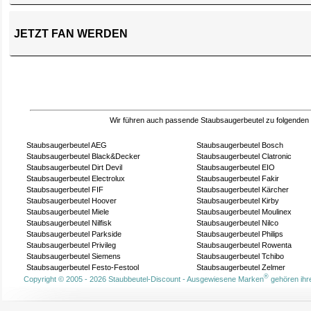
JETZT FAN WERDEN
Wir führen auch passende Staubsaugerbeutel zu folgenden
Staubsaugerbeutel AEG
Staubsaugerbeutel Bosch
Staubsaugerbeutel Black&Decker
Staubsaugerbeutel Clatronic
Staubsaugerbeutel Dirt Devil
Staubsaugerbeutel EIO
Staubsaugerbeutel Electrolux
Staubsaugerbeutel Fakir
Staubsaugerbeutel FIF
Staubsaugerbeutel Kärcher
Staubsaugerbeutel Hoover
Staubsaugerbeutel Kirby
Staubsaugerbeutel Miele
Staubsaugerbeutel Moulinex
Staubsaugerbeutel Nilfisk
Staubsaugerbeutel Nilco
Staubsaugerbeutel Parkside
Staubsaugerbeutel Philips
Staubsaugerbeutel Privileg
Staubsaugerbeutel Rowenta
Staubsaugerbeutel Siemens
Staubsaugerbeutel Tchibo
Staubsaugerbeutel Festo-Festool
Staubsaugerbeutel Zelmer
®
Copyright © 2005 - 2026 Staubbeutel-Discount - Ausgewiesene Marken
gehören ihre