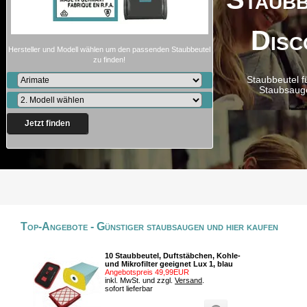
Disc
Hersteller und Modell wählen um den passenden Staubbeutel
zu finden!
Staubbeutel f
Staubsaug
Jetzt finden
Top-Angebote - Günstiger staubsaugen und hier kaufen
10 Staubbeutel, Duftstäbchen, Kohle-
und Mikrofilter geeignet Lux 1, blau
Angebotspreis 49,99EUR
inkl. MwSt. und zzgl.
Versand
.
sofort lieferbar