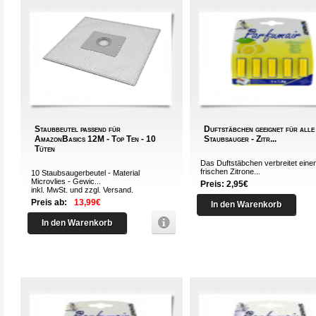
Staubbeutel passend für
Duftstäbchen geeignet für alle
AmazonBasics 12M - Top Ten - 10
Staubsauger - Zitr...
Tüten
Das Duftstäbchen verbreitet eine
frischen Zitrone...
10 Staubsaugerbeutel - Material
Microvlies - Gewic...
Preis: 2,95€
inkl. MwSt. und zzgl.
Versand
.
Preis ab:
13,99€
In den Warenkorb
In den Warenkorb