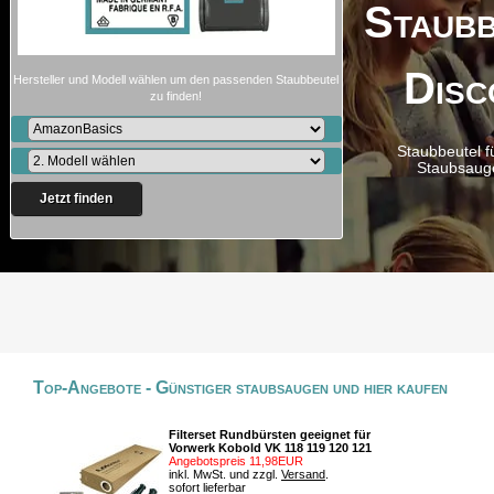
Staubb
Disc
Hersteller und Modell wählen um den passenden Staubbeutel
zu finden!
Staubbeutel f
Staubsaug
Jetzt finden
Top-Angebote - Günstiger staubsaugen und hier kaufen
Filterset Rundbürsten geeignet für
Vorwerk Kobold VK 118 119 120 121
Angebotspreis 11,98EUR
inkl. MwSt. und zzgl.
Versand
.
sofort lieferbar