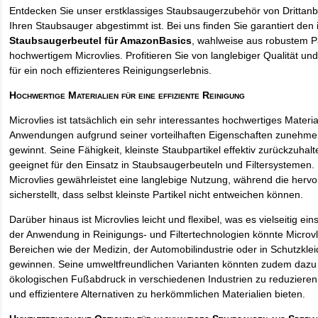
Entdecken Sie unser erstklassiges Staubsaugerzubehör von Drittanbi
Ihren Staubsauger abgestimmt ist. Bei uns finden Sie garantiert den 
Staubsaugerbeutel für AmazonBasics
, wahlweise aus robustem P
hochwertigem Microvlies. Profitieren Sie von langlebiger Qualität und
für ein noch effizienteres Reinigungserlebnis.
Hochwertige Materialien für eine effiziente Reinigung
Microvlies ist tatsächlich ein sehr interessantes hochwertiges Materi
Anwendungen aufgrund seiner vorteilhaften Eigenschaften zunehm
gewinnt. Seine Fähigkeit, kleinste Staubpartikel effektiv zurückzuha
geeignet für den Einsatz in Staubsaugerbeuteln und Filtersystemen. 
Microvlies gewährleistet eine langlebige Nutzung, während die hervo
sicherstellt, dass selbst kleinste Partikel nicht entweichen können.
Darüber hinaus ist Microvlies leicht und flexibel, was es vielseitig e
der Anwendung in Reinigungs- und Filtertechnologien könnte Microvl
Bereichen wie der Medizin, der Automobilindustrie oder in Schutzkl
gewinnen. Seine umweltfreundlichen Varianten könnten zudem dazu 
ökologischen Fußabdruck in verschiedenen Industrien zu reduzieren,
und effizientere Alternativen zu herkömmlichen Materialien bieten.