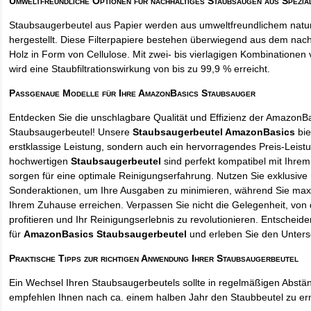
Umweltfreundliche Optionen für nachhaltiges Staubsaugen aus Spezia
Staubsaugerbeutel aus Papier werden aus umweltfreundlichem natur
hergestellt. Diese Filterpapiere bestehen überwiegend aus dem na
Holz in Form von Cellulose. Mit zwei- bis vierlagigen Kombinationen 
wird eine Staubfiltrationswirkung von bis zu 99,9 % erreicht.
Passgenaue Modelle für Ihre AmazonBasics Staubsauger
Entdecken Sie die unschlagbare Qualität und Effizienz der AmazonB
Staubsaugerbeutel! Unsere
Staubsaugerbeutel AmazonBasics
bie
erstklassige Leistung, sondern auch ein hervorragendes Preis-Leistu
hochwertigen
Staubsaugerbeutel
sind perfekt kompatibel mit Ihre
sorgen für eine optimale Reinigungserfahrung. Nutzen Sie exklusive
Sonderaktionen, um Ihre Ausgaben zu minimieren, während Sie maxi
Ihrem Zuhause erreichen. Verpassen Sie nicht die Gelegenheit, von 
profitieren und Ihr Reinigungserlebnis zu revolutionieren. Entscheid
für
AmazonBasics Staubsaugerbeutel
und erleben Sie den Unters
Praktische Tipps zur richtigen Anwendung Ihrer Staubsaugerbeutel
Ein Wechsel Ihren Staubsaugerbeutels sollte in regelmäßigen Abstän
empfehlen Ihnen nach ca. einem halben Jahr den Staubbeutel zu er