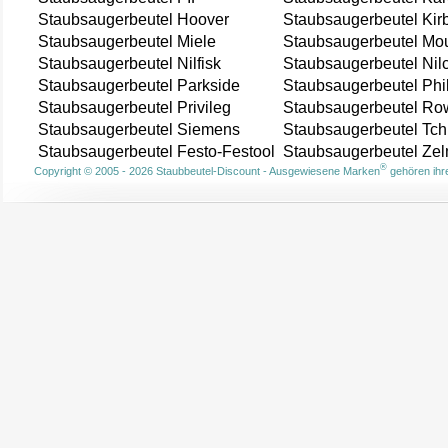
Staubsaugerbeutel Hoover
Staubsaugerbeutel Kir
Staubsaugerbeutel Miele
Staubsaugerbeutel Mou
Staubsaugerbeutel Nilfisk
Staubsaugerbeutel Nil
Staubsaugerbeutel Parkside
Staubsaugerbeutel Phi
Staubsaugerbeutel Privileg
Staubsaugerbeutel Ro
Staubsaugerbeutel Siemens
Staubsaugerbeutel Tch
Staubsaugerbeutel Festo-Festool
Staubsaugerbeutel Ze
®
Copyright © 2005 - 2026 Staubbeutel-Discount - Ausgewiesene Marken
gehören ihre