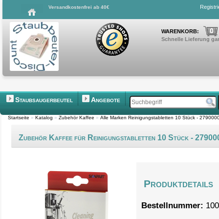
Registr
Versandkostenfrei ab 40€
0
WARENKORB:
Schnelle Lieferung gar
Staubsaugerbeutel
Angebote
Startseite
»
Katalog
»
Zubehör Kaffee
»
Alle Marken Reinigungstabletten 10 Stück - 27900
Zubehör Kaffee für Reinigungstabletten 10 Stück - 2790
Produktdetails
Bestellnummer:
100