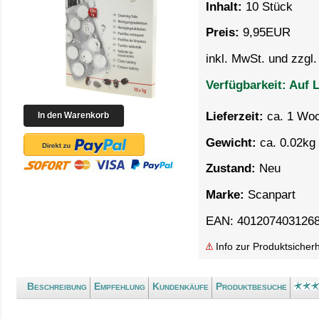
Inhalt:
10 Stück
Preis:
9,95
EUR
inkl. MwSt. und zzgl
Verfügbarkeit:
Auf L
Lieferzeit:
ca. 1 Wo
Gewicht:
ca. 0.02kg 
Zustand:
Neu
Marke:
Scanpart
EAN: 401207403126
Info zur Produktsicherh
Beschreibung
Empfehlung
Kundenkäufe
Produktbesuche