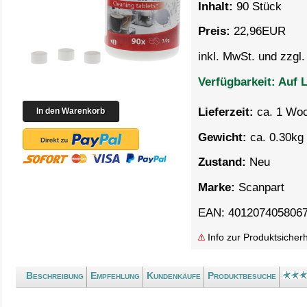
Inhalt:
90 Stück
Preis:
22,96
EUR
inkl. MwSt. und zzgl
Verfügbarkeit:
Auf L
Lieferzeit:
ca. 1 Wo
Gewicht:
ca. 0.30kg 
Zustand:
Neu
Marke:
Scanpart
EAN: 401207405806
Info zur Produktsicherh
Beschreibung
Empfehlung
Kundenkäufe
Produktbesuche