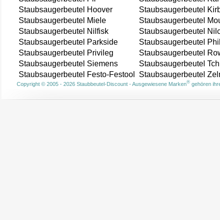
Staubsaugerbeutel Hoover
Staubsaugerbeutel Kir
Staubsaugerbeutel Miele
Staubsaugerbeutel Mou
Staubsaugerbeutel Nilfisk
Staubsaugerbeutel Nil
Staubsaugerbeutel Parkside
Staubsaugerbeutel Phi
Staubsaugerbeutel Privileg
Staubsaugerbeutel Ro
Staubsaugerbeutel Siemens
Staubsaugerbeutel Tch
Staubsaugerbeutel Festo-Festool
Staubsaugerbeutel Ze
®
Copyright © 2005 - 2026 Staubbeutel-Discount - Ausgewiesene Marken
gehören ihre