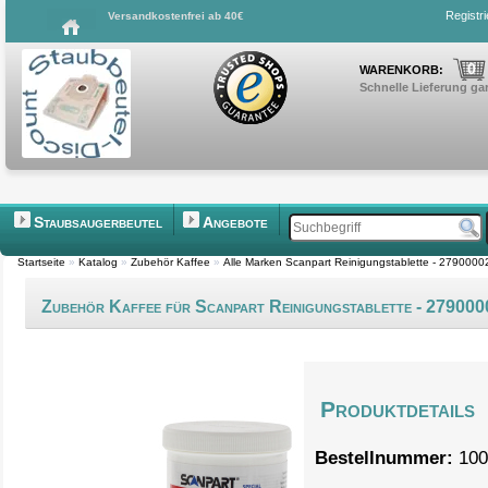
Registr
Versandkostenfrei ab 40€
0
WARENKORB:
Schnelle Lieferung gar
Staubsaugerbeutel
Angebote
Startseite
»
Katalog
»
Zubehör Kaffee
»
Alle Marken Scanpart Reinigungstablette - 279000
Zubehör Kaffee für Scanpart Reinigungstablette - 27900
Produktdetails
Bestellnummer:
100