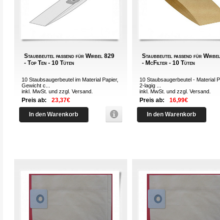
Staubbeutel passend für Wirbel 829
Staubbeutel passend für Wirbe
- Top Ten - 10 Tüten
- McFilter - 10 Tüten
10 Staubsaugerbeutel im Material Papier,
10 Staubsaugerbeutel - Material P
Gewicht c...
2-lagig ...
inkl. MwSt. und zzgl.
Versand
.
inkl. MwSt. und zzgl.
Versand
.
Preis ab:
23,37€
Preis ab:
16,99€
In den Warenkorb
In den Warenkorb