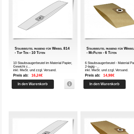
Staubbeutel passend für Wirbel 814
Staubbeutel passend für Wirbe
- Top Ten - 10 Tüten
- McFilter - 6 Tüten
10 Staubsaugerbeutel im Material Papier,
6 Staubsaugerbeutel - Material Pa
Gewicht c...
2-lagig -...
inkl. MwSt. und zzgl.
Versand
.
inkl. MwSt. und zzgl.
Versand
.
Preis ab:
16,24€
Preis ab:
14,98€
In den Warenkorb
In den Warenkorb