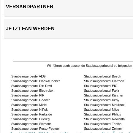
VERSANDPARTNER
JETZT FAN WERDEN
Wir führen auch passende Staubsaugerbeutel zu folgenden
Staubsaugerbeutel AEG
Staubsaugerbeutel Bosch
Staubsaugerbeutel Black&Decker
Staubsaugerbeutel Clatronic
Staubsaugerbeutel Dirt Devil
Staubsaugerbeutel EIO
Staubsaugerbeutel Electrolux
Staubsaugerbeutel Fakir
Staubsaugerbeutel FIF
Staubsaugerbeutel Kärcher
Staubsaugerbeutel Hoover
Staubsaugerbeutel Kirby
Staubsaugerbeutel Miele
Staubsaugerbeutel Moulinex
Staubsaugerbeutel Nilfisk
Staubsaugerbeutel Nilco
Staubsaugerbeutel Parkside
Staubsaugerbeutel Philips
Staubsaugerbeutel Privileg
Staubsaugerbeutel Rowenta
Staubsaugerbeutel Siemens
Staubsaugerbeutel Tchibo
Staubsaugerbeutel Festo-Festool
Staubsaugerbeutel Zelmer
®