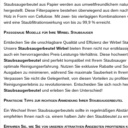
Staubsaugerbeutel aus Papier werden aus umweltfreundlichem natur
hergestellt. Diese Filterpapiere bestehen überwiegend aus dem na
Holz in Form von Cellulose. Mit zwei- bis vierlagigen Kombinationen 
wird eine Staubfiltrationswirkung von bis zu 99,9 % erreicht.
Passgenaue Modelle für Ihre Wirbel Staubsauger
Entdecken Sie die unschlagbare Qualität und Effizienz der Wirbel S
Unsere
Staubsaugerbeutel Wirbel
bieten Ihnen nicht nur erstklass
auch ein hervorragendes Preis-Leistungs-Verhältnis. Diese hochwert
Staubsaugerbeutel
sind perfekt kompatibel mit Ihrem Staubsauger 
optimale Reinigungserfahrung. Nutzen Sie exklusive Rabatte und So
Ausgaben zu minimieren, während Sie maximale Sauberkeit in Ihre
Verpassen Sie nicht die Gelegenheit, von diesen Vorteilen zu profitie
Reinigungserlebnis zu revolutionieren. Entscheiden Sie sich noch he
Staubsaugerbeutel
und erleben Sie den Unterschied!
Praktische Tipps zur richtigen Anwendung Ihrer Staubsaugerbeutel
Ein Wechsel Ihren Staubsaugerbeutels sollte in regelmäßigen Abstän
empfehlen Ihnen nach ca. einem halben Jahr den Staubbeutel zu er
Erfahren Sie, wie Sie von unseren attraktiven Angeboten profitieren 