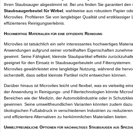
Ihren Staubsauger abgestimmt ist. Bei uns finden Sie garantiert den 
Staubsaugerbeutel für Wirbel
, wahlweise aus robustem Papier od
Microvlies. Profitieren Sie von langlebiger Qualität und erstklassiger 
effizienteres Reinigungserlebnis.
Hochwertige Materialien für eine effiziente Reinigung
Microvlies ist tatsächlich ein sehr interessantes hochwertiges Materi
Anwendungen aufgrund seiner vorteilhaften Eigenschaften zunehm
gewinnt. Seine Fähigkeit, kleinste Staubpartikel effektiv zurückzuha
geeignet für den Einsatz in Staubsaugerbeuteln und Filtersystemen. 
Microvlies gewährleistet eine langlebige Nutzung, während die hervo
sicherstellt, dass selbst kleinste Partikel nicht entweichen können.
Darüber hinaus ist Microvlies leicht und flexibel, was es vielseitig e
der Anwendung in Reinigungs- und Filtertechnologien könnte Microvl
Bereichen wie der Medizin, der Automobilindustrie oder in Schutzkl
gewinnen. Seine umweltfreundlichen Varianten könnten zudem dazu 
ökologischen Fußabdruck in verschiedenen Industrien zu reduzieren,
und effizientere Alternativen zu herkömmlichen Materialien bieten.
Umweltfreundliche Optionen für nachhaltiges Staubsaugen aus Spezia