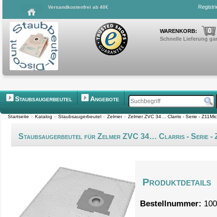
Registr
Versandkostenfrei ab 40€
0
WARENKORB:
Schnelle Lieferung gar
Staubsaugerbeutel
Angebote
Startseite
»
Katalog
»
Staubsaugerbeutel
»
Zelmer
»
Zelmer ZVC 34… Clarris - Serie - Z11Mi
Staubsaugerbeutel für Zelmer ZVC 34… Clarris - Serie -
Produktdetails
Bestellnummer:
100