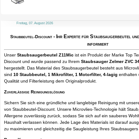
Freitag, 07. August 2026
- Ihr Experte für Staubsaugerbeutel u
Staubbeutel-Discount
informiert
Unser
Staubsaugerbeutel Z11Mic
ist ein Produkt der Marke Top Te
Discount und wurde passend zu Ihrem
Staubsauger Zelmer ZVC 34…
hergestellt. Das Material des Staubsaugerbeutel besteht aus Microvl
sind
10 Staubbeutel
, 1 Mikrofilter, 1 Motorfilter, 4-lagig
enthalten 
Qualität und Filterleistung dem Originalprodukt.
Zuverlässige Reinigungslösung
Sichern Sie sich eine gründliche und langlebige Reinigung mit unse
von Staubbeutel-Discount. Unsere Microvlies-Technologie hält Stau
Allergene zuverlässig zurück, sodass Sie sich auf ein sauberes Wohl
Haushalt verlassen können. Jede Lage des Materials ist darauf ausgel
zu maximieren und gleichzeitig die Saugleistung Ihres Staubsaugers 