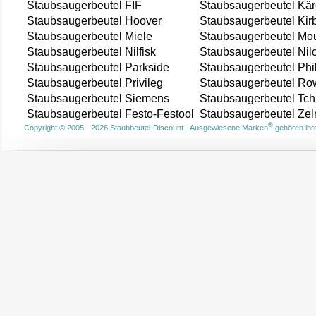
Staubsaugerbeutel FIF
Staubsaugerbeutel Kär
Staubsaugerbeutel Hoover
Staubsaugerbeutel Kir
Staubsaugerbeutel Miele
Staubsaugerbeutel Mou
Staubsaugerbeutel Nilfisk
Staubsaugerbeutel Nil
Staubsaugerbeutel Parkside
Staubsaugerbeutel Phi
Staubsaugerbeutel Privileg
Staubsaugerbeutel Ro
Staubsaugerbeutel Siemens
Staubsaugerbeutel Tch
Staubsaugerbeutel Festo-Festool
Staubsaugerbeutel Ze
®
Copyright © 2005 - 2026 Staubbeutel-Discount - Ausgewiesene Marken
gehören ihre