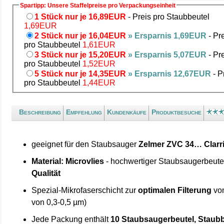
Spartipp: Unsere Staffelpreise pro Verpackungseinheit
1 Stück nur je 16,89EUR
- Preis pro Staubbeutel
1,69EUR
2 Stück nur je 16,04EUR
» Ersparnis 1,69EUR
- Pr
pro Staubbeutel
1,61EUR
3 Stück nur je 15,20EUR
» Ersparnis 5,07EUR
- Pr
pro Staubbeutel
1,52EUR
5 Stück nur je 14,35EUR
» Ersparnis 12,67EUR
- P
pro Staubbeutel
1,44EUR
Beschreibung
Empfehlung
Kundenkäufe
Produktbesuche
geeignet für den Staubsauger
Zelmer ZVC 34… Clarri
Material: Microvlies
- hochwertiger Staubsaugerbeute
Qualität
Spezial-Mikrofaserschicht zur
optimalen Filterung
von
von 0,3-0,5 µm)
Jede Packung enthält
10 Staubsaugerbeutel, Staubb