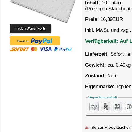
Inhalt:
10 Tüten
(Preis pro
Staubbeute
Preis:
16,89
EUR
inkl. MwSt. und zzgl
Verfügbarkeit:
Auf L
Lieferzeit:
Sofort lie
Gewicht:
ca. 0.40kg 
Zustand:
Neu
Eigenmarke:
TopTen
Verpackungsinhalt
Info zur Produktsicherh