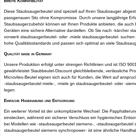
Breite Kompatibilität
Diese Staubsaugerbeutel sind speziell auf Ihren Staubsauger abges
passgenauen Sitz ohne Kompromisse. Durch unsere langjährige Erf
Staubsaugerzubehör können wir Ihnen Produkte anbieten, die auch
Geräten eine sichere Alternative darstellen. Ob Sie nach -kärcher st
vorwerk staubsaugerbeutel- oder -miele staubsaugerbeutel- suchen: 
hohe Qualitätsstandards und passen sich optimal an viele Staubsau
Qualität made in Germany
Unsere Produktion erfolgt unter strengen Richtlinien und ist ISO 9001 
gewährleistet Staubbeutel-Discount gleichbleibende, verlässliche Pro
Microvlies-Beutel eignen sich auch für Kunden, die Wert auf anspruch
-staubsaugerbeutel miele-, -miele gn staubsaugerbeutel- oder -sie
legen.
Einfache Handhabung und Entsorgung
Ein weiterer Vorteil ist der unkomplizierte Wechsel: Die Papphalteru
einstecken, während ein sicherer Verschluss ein hygienisches Entso
bei Modellen wie -staubsaugerbeutel siemens-, -staubsaugerbeutel 
staubsaugerbeutel siemens synchropower- ist eine ähnliche Handha