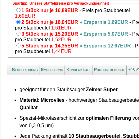
Spartipp: Unsere Staffelpreise pro Verpackungseinheit
1 Stück nur je 16,89EUR
- Preis pro Staubbeutel
1,69EUR
2 Stück nur je 16,04EUR
» Ersparnis 1,69EUR
- Pr
pro Staubbeutel
1,61EUR
3 Stück nur je 15,20EUR
» Ersparnis 5,07EUR
- Pr
pro Staubbeutel
1,52EUR
5 Stück nur je 14,35EUR
» Ersparnis 12,67EUR
- P
pro Staubbeutel
1,44EUR
Beschreibung
Empfehlung
Kundenkäufe
Produktbesuche
geeignet für den Staubsauger
Zelmer Super
Material: Microvlies
- hochwertiger Staubsaugerbeute
Qualität
Spezial-Mikrofaserschicht zur
optimalen Filterung
von
von 0,3-0,5 µm)
Jede Packung enthält
10 Staubsaugerbeutel, Staubb