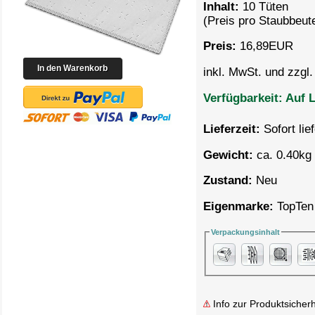
Inhalt:
10 Tüten
(Preis pro
Staubbeute
Preis:
16,89
EUR
inkl. MwSt. und zzgl
Verfügbarkeit:
Auf L
Lieferzeit:
Sofort lie
Gewicht:
ca. 0.40kg 
Zustand:
Neu
Eigenmarke:
TopTen
Verpackungsinhalt
Info zur Produktsicherh