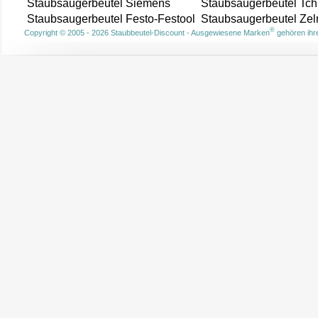
Staubsaugerbeutel Siemens
Staubsaugerbeutel Tch
Staubsaugerbeutel Festo-Festool
Staubsaugerbeutel Ze
®
Copyright © 2005 - 2026 Staubbeutel-Discount - Ausgewiesene Marken
gehören ihre