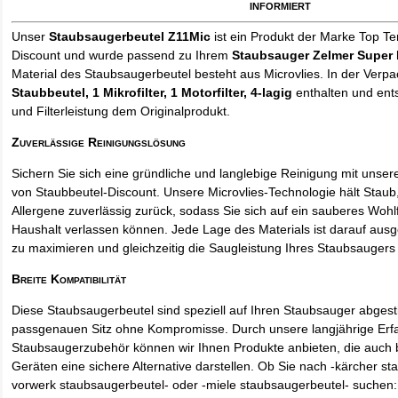
informiert
Unser
Staubsaugerbeutel Z11Mic
ist ein Produkt der Marke Top Te
Discount und wurde passend zu Ihrem
Staubsauger Zelmer Super
Material des Staubsaugerbeutel besteht aus Microvlies. In der Verp
Staubbeutel
, 1 Mikrofilter, 1 Motorfilter, 4-lagig
enthalten und ents
und Filterleistung dem Originalprodukt.
Zuverlässige Reinigungslösung
Sichern Sie sich eine gründliche und langlebige Reinigung mit unse
von Staubbeutel-Discount. Unsere Microvlies-Technologie hält Stau
Allergene zuverlässig zurück, sodass Sie sich auf ein sauberes Wohl
Haushalt verlassen können. Jede Lage des Materials ist darauf ausgel
zu maximieren und gleichzeitig die Saugleistung Ihres Staubsaugers 
Breite Kompatibilität
Diese Staubsaugerbeutel sind speziell auf Ihren Staubsauger abges
passgenauen Sitz ohne Kompromisse. Durch unsere langjährige Erf
Staubsaugerzubehör können wir Ihnen Produkte anbieten, die auch
Geräten eine sichere Alternative darstellen. Ob Sie nach -kärcher st
vorwerk staubsaugerbeutel- oder -miele staubsaugerbeutel- suchen: 