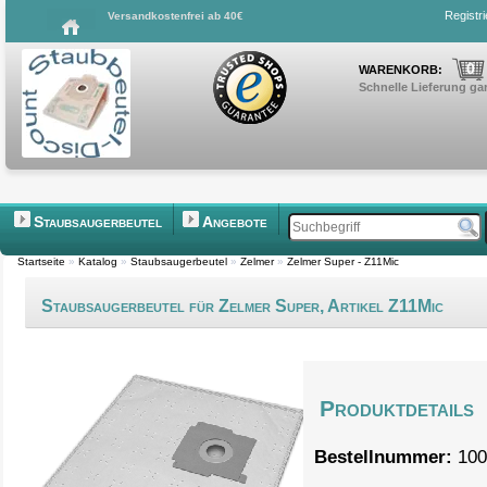
Registr
Versandkostenfrei ab 40€
0
WARENKORB:
Schnelle Lieferung gar
Staubsaugerbeutel
Angebote
Startseite
»
Katalog
»
Staubsaugerbeutel
»
Zelmer
»
Zelmer Super - Z11Mic
Staubsaugerbeutel für Zelmer Super, Artikel Z11Mic
Produktdetails
Bestellnummer:
100