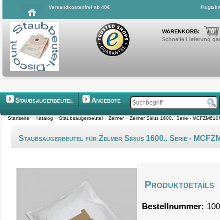
Registr
Versandkostenfrei ab 40€
0
WARENKORB:
Schnelle Lieferung gar
Staubsaugerbeutel
Angebote
Startseite
»
Katalog
»
Staubsaugerbeutel
»
Zelmer
»
Zelmer Sirius 1600.. Serie - MCFZM61
Staubsaugerbeutel für Zelmer Sirius 1600.. Serie - MCF
Produktdetails
Bestellnummer:
100