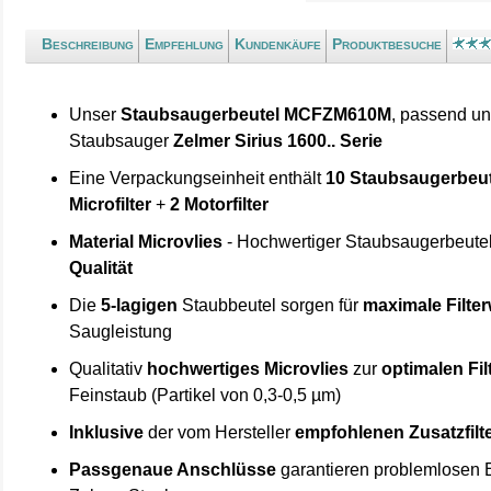
Beschreibung
Empfehlung
Kundenkäufe
Produktbesuche
Unser
Staubsaugerbeutel MCFZM610M
, passend un
Staubsauger
Zelmer Sirius 1600.. Serie
Eine Verpackungseinheit enthält
10 Staubsaugerbeut
Microfilter
+
2 Motorfilter
Material Microvlies
- Hochwertiger Staubsaugerbeute
Qualität
Die
5-lagigen
Staubbeutel sorgen für
maximale Filte
Saugleistung
Qualitativ
hochwertiges Microvlies
zur
optimalen Fi
Feinstaub (Partikel von 0,3-0,5 µm)
Inklusive
der vom Hersteller
empfohlenen Zusatzfilt
Passgenaue Anschlüsse
garantieren problemlosen E