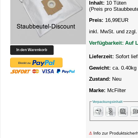
Inhalt:
10 Tüten
(Preis pro
Staubbeute
Preis:
16,99
EUR
inkl. MwSt. und zzgl
Verfügbarkeit:
Auf L
Lieferzeit:
Sofort lie
Gewicht:
ca. 0.40kg 
Zustand:
Neu
Marke:
McFilter
Verpackungsinhalt
Info zur Produktsicherh