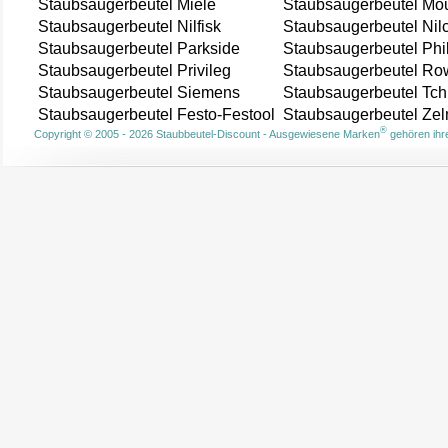
Staubsaugerbeutel Miele
Staubsaugerbeutel Mou
Staubsaugerbeutel Nilfisk
Staubsaugerbeutel Nil
Staubsaugerbeutel Parkside
Staubsaugerbeutel Phi
Staubsaugerbeutel Privileg
Staubsaugerbeutel Ro
Staubsaugerbeutel Siemens
Staubsaugerbeutel Tch
Staubsaugerbeutel Festo-Festool
Staubsaugerbeutel Ze
®
Copyright © 2005 - 2026 Staubbeutel-Discount - Ausgewiesene Marken
gehören ihre