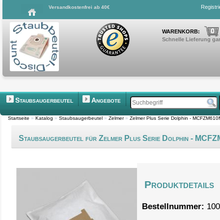
Registr
Versandkostenfrei ab 40€
0
WARENKORB:
Schnelle Lieferung gar
Staubsaugerbeutel
Angebote
Startseite
»
Katalog
»
Staubsaugerbeutel
»
Zelmer
»
Zelmer Plus Serie Dolphin - MCFZM61
Staubsaugerbeutel für Zelmer Plus Serie Dolphin - MC
Produktdetails
Bestellnummer:
100