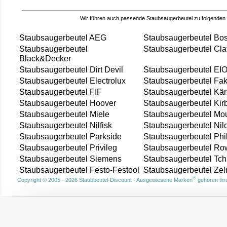
Wir führen auch passende Staubsaugerbeutel zu folgenden
Staubsaugerbeutel AEG
Staubsaugerbeutel Bo
Staubsaugerbeutel
Staubsaugerbeutel Cla
Black&Decker
Staubsaugerbeutel Dirt Devil
Staubsaugerbeutel EI
Staubsaugerbeutel Electrolux
Staubsaugerbeutel Fak
Staubsaugerbeutel FIF
Staubsaugerbeutel Kär
Staubsaugerbeutel Hoover
Staubsaugerbeutel Kir
Staubsaugerbeutel Miele
Staubsaugerbeutel Mou
Staubsaugerbeutel Nilfisk
Staubsaugerbeutel Nil
Staubsaugerbeutel Parkside
Staubsaugerbeutel Phi
Staubsaugerbeutel Privileg
Staubsaugerbeutel Ro
Staubsaugerbeutel Siemens
Staubsaugerbeutel Tch
Staubsaugerbeutel Festo-Festool
Staubsaugerbeutel Ze
®
Copyright © 2005 - 2026 Staubbeutel-Discount - Ausgewiesene Marken
gehören ihre