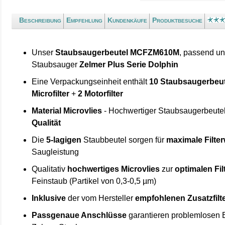
Beschreibung
Empfehlung
Kundenkäufe
Produktbesuche
Unser
Staubsaugerbeutel MCFZM610M
, passend un
Staubsauger
Zelmer Plus Serie Dolphin
Eine Verpackungseinheit enthält
10 Staubsaugerbeut
Microfilter
+
2 Motorfilter
Material Microvlies
- Hochwertiger Staubsaugerbeute
Qualität
Die
5-lagigen
Staubbeutel sorgen für
maximale Filte
Saugleistung
Qualitativ
hochwertiges Microvlies
zur
optimalen Fi
Feinstaub (Partikel von 0,3-0,5 µm)
Inklusive
der vom Hersteller
empfohlenen Zusatzfilt
Passgenaue Anschlüsse
garantieren problemlosen E