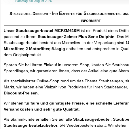
Samstag, 08. August 2026
- Ihr Experte für Staubsaugerbeutel u
Staubbeutel-Discount
informiert
Unser
Staubsaugerbeutel MCFZM610M
ist ein Produkt eines Dritth
passend zu Ihrem
Staubsauger Zelmer Plus Serie Dolphin
. Das M
Staubsaugerbeutel besteht aus Microvlies. In der Verpackung sind
1
Mikrofilter, 2 Motorfilter, 5-lagig
enthalten und entsprechen in Quali
dem Originalprodukt.
Sparen Sie bei Ihrem Einkauf in unserem Shop, kaufen Sie Staubsa
Sprendlingen, wir garantieren Ihnen, dass der Artikel eine gute Alterna
Als spezialisierter Online-Shop rund um das Thema Staubsaugen, si
Markt, wir haben eine Vielzahl von Produkten für Ihren Staubsauger,
Discount-Preisen
.
Wir stehen für
faire und günstigste Preise
,
eine schnelle Lieferu
Versandkosten und sehr gute Qualität
.
Als Stammkunde erhalten Sie auf alle
Staubsaugerbeutel
,
Staubbe
Staubsaugerbeutelzubehör
, 5% Wiederbestellerrabatt. Wir stehen 