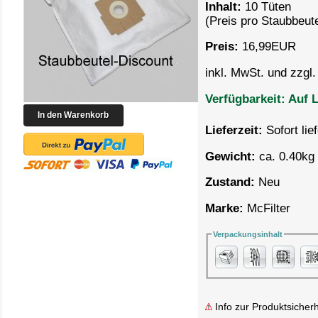
Inhalt:
10 Tüten
(Preis pro
Staubbeute
Preis:
16,99
EUR
inkl. MwSt. und zzgl
Verfügbarkeit:
Auf L
Lieferzeit:
Sofort lie
Gewicht:
ca. 0.40kg 
Zustand:
Neu
Marke:
McFilter
Verpackungsinhalt
Info zur Produktsicherh