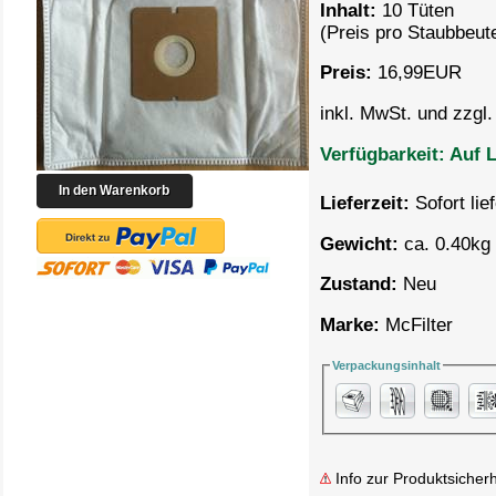
Inhalt:
10 Tüten
(Preis pro
Staubbeute
Preis:
16,99
EUR
inkl. MwSt. und zzgl
Verfügbarkeit:
Auf L
Lieferzeit:
Sofort lie
Gewicht:
ca. 0.40kg 
Zustand:
Neu
Marke:
McFilter
Verpackungsinhalt
Info zur Produktsicherh