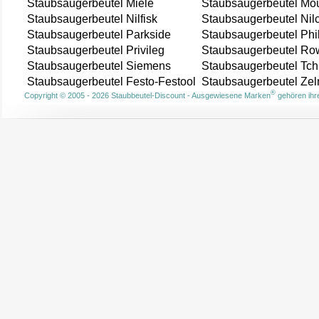
Staubsaugerbeutel Miele
Staubsaugerbeutel Mou
Staubsaugerbeutel Nilfisk
Staubsaugerbeutel Nil
Staubsaugerbeutel Parkside
Staubsaugerbeutel Phi
Staubsaugerbeutel Privileg
Staubsaugerbeutel Ro
Staubsaugerbeutel Siemens
Staubsaugerbeutel Tch
Staubsaugerbeutel Festo-Festool
Staubsaugerbeutel Ze
®
Copyright © 2005 - 2026 Staubbeutel-Discount - Ausgewiesene Marken
gehören ihre