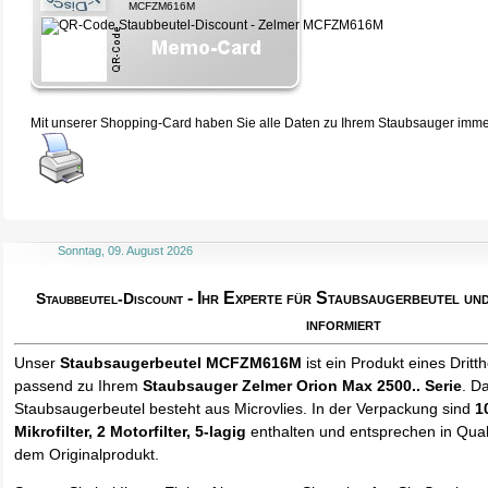
MCFZM616M
Mit unserer Shopping-Card haben Sie alle Daten zu Ihrem Staubsauger immer 
Sonntag, 09. August 2026
- Ihr Experte für Staubsaugerbeutel u
Staubbeutel-Discount
informiert
Unser
Staubsaugerbeutel MCFZM616M
ist ein Produkt eines Dritth
passend zu Ihrem
Staubsauger Zelmer Orion Max 2500.. Serie
. D
Staubsaugerbeutel besteht aus Microvlies. In der Verpackung sind
1
Mikrofilter, 2 Motorfilter, 5-lagig
enthalten und entsprechen in Quali
dem Originalprodukt.