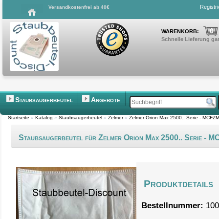
Registr
Versandkostenfrei ab 40€
0
WARENKORB:
Schnelle Lieferung gar
Staubsaugerbeutel
Angebote
Startseite
»
Katalog
»
Staubsaugerbeutel
»
Zelmer
»
Zelmer Orion Max 2500.. Serie - MCF
Staubsaugerbeutel für Zelmer Orion Max 2500.. Serie -
Produktdetails
Bestellnummer:
100