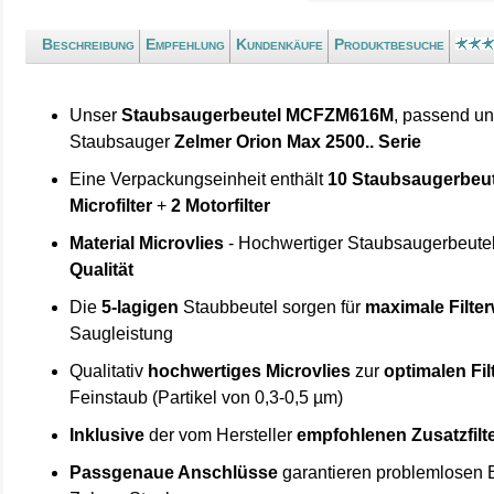
Beschreibung
Empfehlung
Kundenkäufe
Produktbesuche
Unser
Staubsaugerbeutel MCFZM616M
, passend un
Staubsauger
Zelmer Orion Max 2500.. Serie
Eine Verpackungseinheit enthält
10 Staubsaugerbeut
Microfilter
+
2 Motorfilter
Material Microvlies
- Hochwertiger Staubsaugerbeute
Qualität
Die
5-lagigen
Staubbeutel sorgen für
maximale Filte
Saugleistung
Qualitativ
hochwertiges Microvlies
zur
optimalen Fi
Feinstaub (Partikel von 0,3-0,5 µm)
Inklusive
der vom Hersteller
empfohlenen Zusatzfilt
Passgenaue Anschlüsse
garantieren problemlosen E