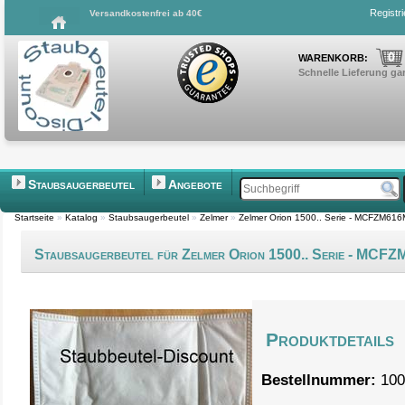
Registr
Versandkostenfrei ab 40€
0
WARENKORB:
Schnelle Lieferung gar
Staubsaugerbeutel
Angebote
Startseite
»
Katalog
»
Staubsaugerbeutel
»
Zelmer
»
Zelmer Orion 1500.. Serie - MCFZM61
Staubsaugerbeutel für Zelmer Orion 1500.. Serie - MCF
Produktdetails
Bestellnummer:
100