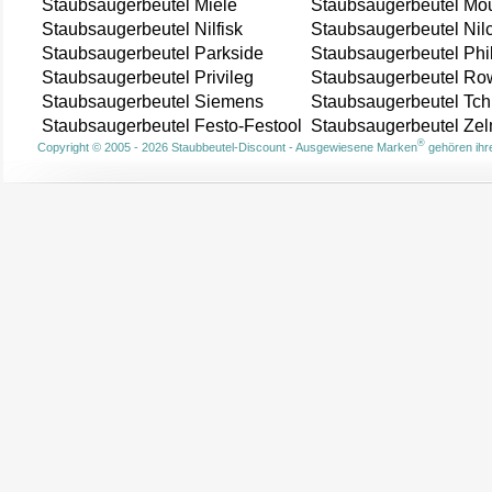
Staubsaugerbeutel Miele
Staubsaugerbeutel Mou
Staubsaugerbeutel Nilfisk
Staubsaugerbeutel Nil
Staubsaugerbeutel Parkside
Staubsaugerbeutel Phi
Staubsaugerbeutel Privileg
Staubsaugerbeutel Ro
Staubsaugerbeutel Siemens
Staubsaugerbeutel Tch
Staubsaugerbeutel Festo-Festool
Staubsaugerbeutel Ze
®
Copyright © 2005 - 2026 Staubbeutel-Discount - Ausgewiesene Marken
gehören ihre