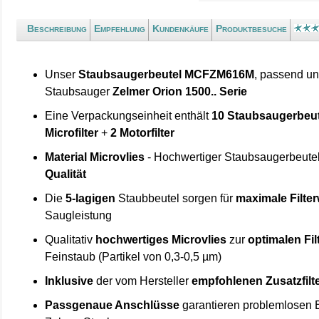
Beschreibung
Empfehlung
Kundenkäufe
Produktbesuche
Unser
Staubsaugerbeutel MCFZM616M
, passend un
Staubsauger
Zelmer Orion 1500.. Serie
Eine Verpackungseinheit enthält
10 Staubsaugerbeut
Microfilter
+
2 Motorfilter
Material Microvlies
- Hochwertiger Staubsaugerbeute
Qualität
Die
5-lagigen
Staubbeutel sorgen für
maximale Filte
Saugleistung
Qualitativ
hochwertiges Microvlies
zur
optimalen Fi
Feinstaub (Partikel von 0,3-0,5 µm)
Inklusive
der vom Hersteller
empfohlenen Zusatzfilt
Passgenaue Anschlüsse
garantieren problemlosen E