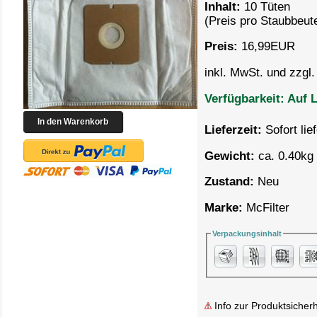
Inhalt:
10 Tüten
(Preis pro
Staubbeute
Preis:
16,99
EUR
inkl. MwSt. und zzgl
Verfügbarkeit:
Auf L
Lieferzeit:
Sofort lie
Gewicht:
ca. 0.40kg 
Zustand:
Neu
Marke:
McFilter
Verpackungsinhalt
Info zur Produktsicherh