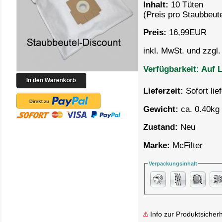
Inhalt:
10 Tüten
(Preis pro
Staubbeute
Preis:
16,99
EUR
inkl. MwSt. und zzgl
Verfügbarkeit:
Auf L
Lieferzeit:
Sofort lie
Gewicht:
ca. 0.40kg 
Zustand:
Neu
Marke:
McFilter
Verpackungsinhalt
Info zur Produktsicherh