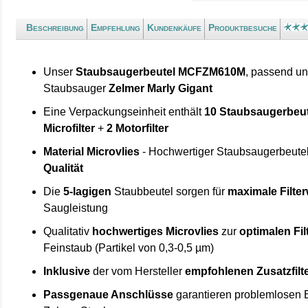
Beschreibung
Empfehlung
Kundenkäufe
Produktbesuche
Unser
Staubsaugerbeutel MCFZM610M
, passend un
Staubsauger
Zelmer Marly Gigant
Eine Verpackungseinheit enthält
10 Staubsaugerbeut
Microfilter
+
2 Motorfilter
Material Microvlies
- Hochwertiger Staubsaugerbeute
Qualität
Die
5-lagigen
Staubbeutel sorgen für
maximale Filte
Saugleistung
Qualitativ
hochwertiges Microvlies
zur
optimalen Fi
Feinstaub (Partikel von 0,3-0,5 µm)
Inklusive
der vom Hersteller
empfohlenen Zusatzfilt
Passgenaue Anschlüsse
garantieren problemlosen E