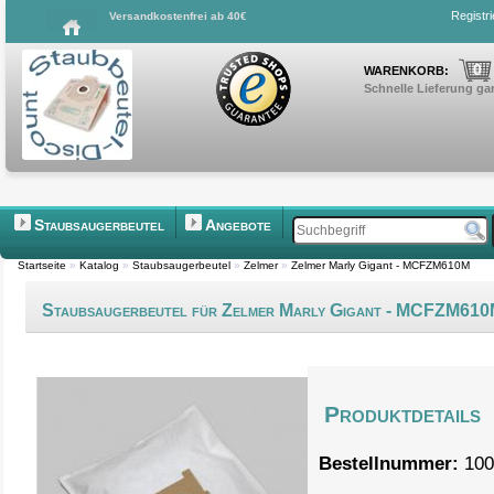
Registr
Versandkostenfrei ab 40€
0
WARENKORB:
Schnelle Lieferung gar
Staubsaugerbeutel
Angebote
Startseite
»
Katalog
»
Staubsaugerbeutel
»
Zelmer
»
Zelmer Marly Gigant - MCFZM610M
Staubsaugerbeutel für Zelmer Marly Gigant - MCFZM61
Produktdetails
Bestellnummer:
100