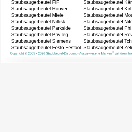
Staubsaugerbeutel FIF
Staubsaugerbeutel Kär
Staubsaugerbeutel Hoover
Staubsaugerbeutel Kir
Staubsaugerbeutel Miele
Staubsaugerbeutel Mou
Staubsaugerbeutel Nilfisk
Staubsaugerbeutel Nil
Staubsaugerbeutel Parkside
Staubsaugerbeutel Phi
Staubsaugerbeutel Privileg
Staubsaugerbeutel Ro
Staubsaugerbeutel Siemens
Staubsaugerbeutel Tch
Staubsaugerbeutel Festo-Festool
Staubsaugerbeutel Ze
®
Copyright © 2005 - 2026 Staubbeutel-Discount - Ausgewiesene Marken
gehören ihre