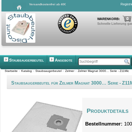
Registr
Versandkostenfrei ab 40€
0
WARENKORB:
Schnelle Lieferung gar
Staubsaugerbeutel
Angebote
Startseite
»
Katalog
»
Staubsaugerbeutel
»
Zelmer
»
Zelmer Magnat 3000… Serie - Z11Mic
Staubsaugerbeutel für Zelmer Magnat 3000… Serie - Z11
Produktdetails
Bestellnummer:
100