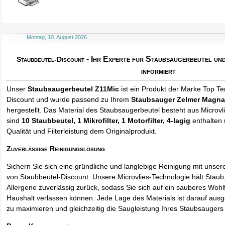
Montag, 10. August 2026
- Ihr Experte für Staubsaugerbeutel u
Staubbeutel-Discount
informiert
Unser
Staubsaugerbeutel Z11Mic
ist ein Produkt der Marke Top Te
Discount und wurde passend zu Ihrem
Staubsauger Zelmer Magna
hergestellt. Das Material des Staubsaugerbeutel besteht aus Microvl
sind
10 Staubbeutel
, 1 Mikrofilter, 1 Motorfilter, 4-lagig
enthalten 
Qualität und Filterleistung dem Originalprodukt.
Zuverlässige Reinigungslösung
Sichern Sie sich eine gründliche und langlebige Reinigung mit unse
von Staubbeutel-Discount. Unsere Microvlies-Technologie hält Stau
Allergene zuverlässig zurück, sodass Sie sich auf ein sauberes Wohl
Haushalt verlassen können. Jede Lage des Materials ist darauf ausgel
zu maximieren und gleichzeitig die Saugleistung Ihres Staubsaugers 