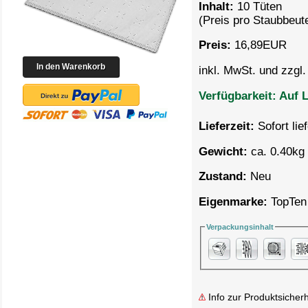
Inhalt:
10 Tüten
(Preis pro
Staubbeute
Preis:
16,89
EUR
inkl. MwSt. und zzgl
Verfügbarkeit:
Auf L
Lieferzeit:
Sofort lie
Gewicht:
ca. 0.40kg 
Zustand:
Neu
Eigenmarke:
TopTen
Verpackungsinhalt
Info zur Produktsicherh