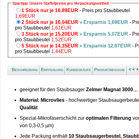
Spartipp: Unsere Staffelpreise pro Verpackungseinheit
1 Stück nur je 16,89EUR
- Preis pro Staubbeutel
1,69EUR
2 Stück nur je 16,04EUR
» Ersparnis 1,69EUR
- Pr
pro Staubbeutel
1,61EUR
3 Stück nur je 15,20EUR
» Ersparnis 5,07EUR
- Pr
pro Staubbeutel
1,52EUR
5 Stück nur je 14,35EUR
» Ersparnis 12,67EUR
- P
pro Staubbeutel
1,44EUR
Beschreibung
Empfehlung
Kundenkäufe
Produktbesuche
geeignet für den Staubsauger
Zelmer Magnat 3000… 
Material: Microvlies
- hochwertiger Staubsaugerbeute
Qualität
Spezial-Mikrofaserschicht zur
optimalen Filterung
von
von 0,3-0,5 µm)
Jede Packung enthält
10 Staubsaugerbeutel, Staubb