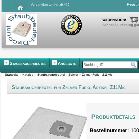
Registr
Versandkostenfrei ab 40€
0
WARENKORB:
Schnelle Lieferung gar
Staubsaugerbeutel
Angebote
Startseite
»
Katalog
»
Staubsaugerbeutel
»
Zelmer
»
Zelmer Furio - Z11Mic
Staubsaugerbeutel für Zelmer Furio, Artikel Z11Mic
Produktdetails
Bestellnummer:
100