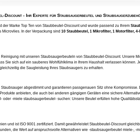
el-Discount
- Ihr Experte für Staubsaugerbeutel und Staubsaugerzubehö
ukt der Marke Top Ten von Staubbeutel-Discount und wurde passend zu Ihrem
Stau
 Microvlies. In der Verpackung sind
10 Staubbeutel
, 1 Mikrofilter, 1 Motorfilter, 4-
e Reinigung mit unseren Staubsaugerbeuteln von Staubbeutel-Discount. Unsere Mic
ss Sie sich auf ein sauberes Wohlfühlklima in Ihrem Haushalt verlassen können. Je
 gleichzeitig die Saugleistung Ihres Staubsaugers zu erhalten.
en Staubsauger abgestimmt und garantieren passgenauen Sitz ohne Kompromisse. 
odukte anbieten, die auch bei anderen gängigen Geräten eine sichere Alternative
- oder -miele staubsaugerbeutel- suchen: Unsere Beutel erfüllen hohe Qualitätsst
nien und ist ISO 9001 zertifiziert. Damit gewährleistet Staubbeutel-Discount gleichb
unden, die Wert auf anspruchsvolle Alternativen wie -staubsaugerbeutel miele-, -m