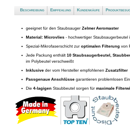
Beschreibung
Empfehlung
Kundenkäufe
Produktbesu
geeignet für den Staubsauger
Zelmer Aeromaster
Material: Microvlies
- hochwertiger Staubsaugerbeutel 
Spezial-Mikrofaserschicht zur
optimalen Filterung
von F
Jede Packung enthält
10 Staubsaugerbeutel, Staubbe
im Polybeutel verschweißt
Inklusive
der vom Hersteller empfohlenen
Zusatzfilter
Passgenaue Anschlüsse
garantieren problemlosen Ei
Die
4-lagigen
Staubbeutel sorgen für
maximale Filterw