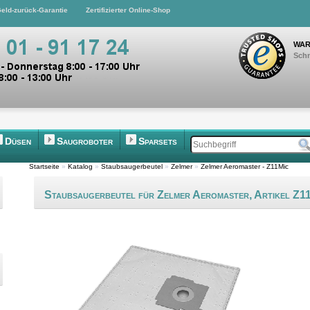
eld-zurück-Garantie
Zertifizierter Online-Shop
WAR
Schn
Düsen
Saugroboter
Sparsets
Startseite
»
Katalog
»
Staubsaugerbeutel
»
Zelmer
»
Zelmer Aeromaster - Z11Mic
Staubsaugerbeutel für Zelmer Aeromaster, Artikel Z1