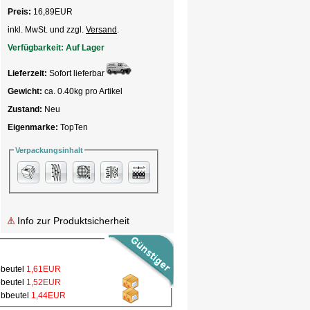
Preis:
16,89
EUR
inkl. MwSt. und zzgl.
Versand
.
Verfügbarkeit:
Auf Lager
Lieferzeit:
Sofort lieferbar
Gewicht:
ca. 0.40kg pro Artikel
Zustand:
Neu
Eigenmarke:
TopTen
Verpackungsinhalt
Info zur Produktsicherheit
bbeutel
1,61EUR
bbeutel
1,52EUR
ubbeutel
1,44EUR