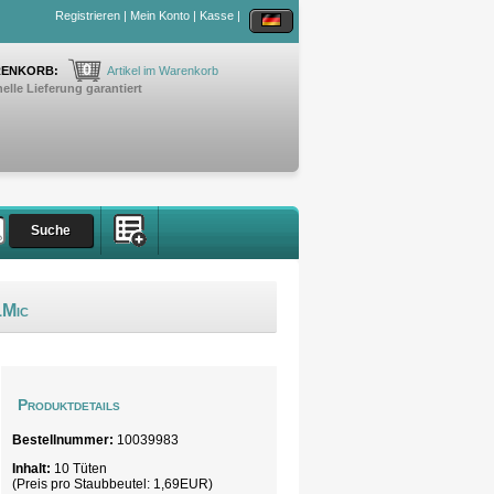
Registrieren
|
Mein Konto
|
Kasse
|
0
ENKORB:
Artikel im Warenkorb
elle Lieferung garantiert
1Mic
Produktdetails
Bestellnummer:
10039983
Inhalt:
10 Tüten
(Preis pro
Staubbeutel
: 1,69EUR)