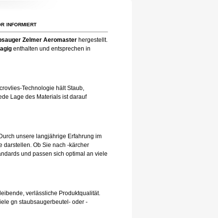
r informiert
bsauger Zelmer Aeromaster
hergestellt.
lagig
enthalten und entsprechen in
rovlies-Technologie hält Staub,
de Lage des Materials ist darauf
Durch unsere langjährige Erfahrung im
 darstellen. Ob Sie nach -kärcher
andards und passen sich optimal an viele
leibende, verlässliche Produktqualität.
iele gn staubsaugerbeutel- oder -