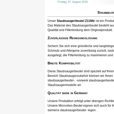
Freitag, 07. August 2026
Staubbeut
Unser
Staubsaugerbeutel Z11Mic
ist ein Prod
Das Material des Staubsaugerbeutel besteht aus
Qualität und Filterleistung dem Originalprodukt.
Zuverlässige Reinigungslösung
Sichern Sie sich eine gründliche und langlebig
Schmutz und Allergene zuverlässig zurück, soda
ausgelegt, die Filterleistung zu maximieren und
Breite Kompatibilität
Diese Staubsaugerbeutel sind speziell auf Ihr
Bereich Staubsaugerzubehör können wir Ihnen Pr
staubsaugerbeutel-, -vorwerk staubsaugerbeutel
Staubsaugermodelle an.
Qualität made in Germany
Unsere Produktion erfolgt unter strengen Richtli
Unsere Microvlies-Beutel eignen sich auch für K
siemens staubsaugerbeutel- legen.