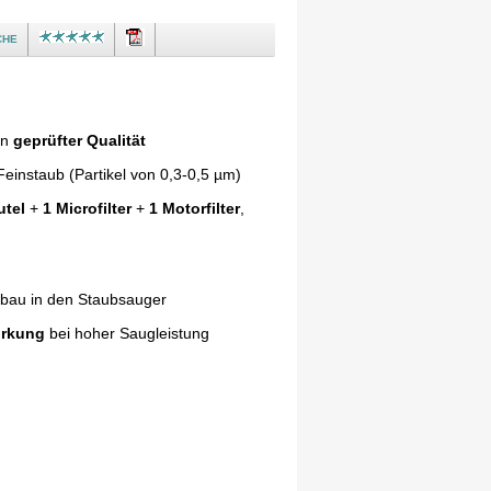
che
in
geprüfter Qualität
einstaub (Partikel von 0,3-0,5 µm)
utel
+
1 Microfilter
+
1 Motorfilter
,
nbau in den Staubsauger
irkung
bei hoher Saugleistung