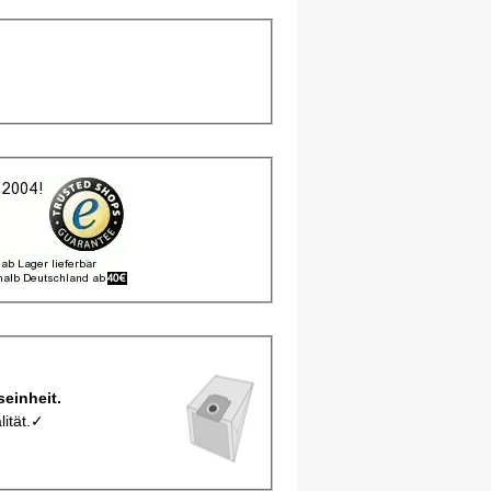
o Verpackungseinheit.
lität.✓