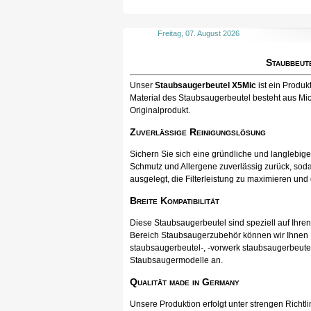
Freitag, 07. August 2026
Staubbeut
Unser
Staubsaugerbeutel X5Mic
ist ein Produ
Material des Staubsaugerbeutel besteht aus Mic
Originalprodukt.
Zuverlässige Reinigungslösung
Sichern Sie sich eine gründliche und langlebig
Schmutz und Allergene zuverlässig zurück, soda
ausgelegt, die Filterleistung zu maximieren und
Breite Kompatibilität
Diese Staubsaugerbeutel sind speziell auf Ihr
Bereich Staubsaugerzubehör können wir Ihnen Pr
staubsaugerbeutel-, -vorwerk staubsaugerbeutel
Staubsaugermodelle an.
Qualität made in Germany
Unsere Produktion erfolgt unter strengen Richtli