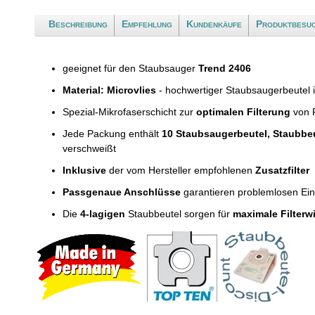
Beschreibung
Empfehlung
Kundenkäufe
Produktbesu
geeignet für den Staubsauger
Trend 2406
Material: Microvlies
- hochwertiger Staubsaugerbeutel 
Spezial-Mikrofaserschicht zur
optimalen Filterung
von F
Jede Packung enthält
10 Staubsaugerbeutel, Staubbe
verschweißt
Inklusive
der vom Hersteller empfohlenen
Zusatzfilter
Passgenaue Anschlüsse
garantieren problemlosen Ei
Die
4-lagigen
Staubbeutel sorgen für
maximale Filterw