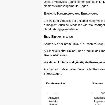
Unsere Microvlies-Beutel eignen sich auch für K
siemens staubsaugerbeutel- legen.
Einfache Handhabung und Entsorgung
Ein weiterer Vorteil ist der unkomplizierte Wec
ermöglicht. Auch bei Modellen wie -staubsauger
Handhabung gewährleistet.
Beim Einkauf sparen
Sparen Sie bei Ihrem Einkauf in unserem Shop, ka
Als spezialisierter Online-Shop rund um das Th
Discount-Preisen
.
Wir stehen für
faire und günstigste Preise
,
eine
Als Stammkunde erhalten Sie auf alle
Staubsau
staubsaugen
.
Kundenservice
Über uns
Anfragen
Staubbeu
Kontakt
Impress
Service
AGB