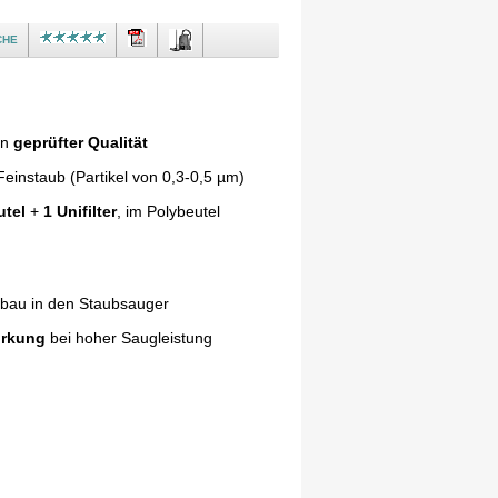
che
in
geprüfter Qualität
einstaub (Partikel von 0,3-0,5 µm)
utel
+
1 Unifilter
, im Polybeutel
nbau in den Staubsauger
irkung
bei hoher Saugleistung