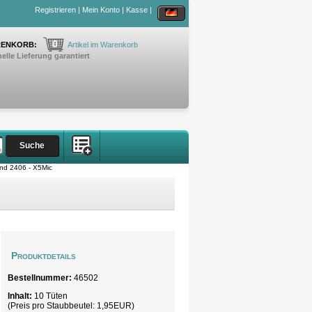
Registrieren
|
Mein Konto
|
Kasse
|
0
ENKORB:
Artikel im Warenkorb
elle Lieferung garantiert
nd 2406 - X5Mic
Produktdetails
Bestellnummer:
46502
Inhalt:
10 Tüten
(Preis pro
Staubbeutel
: 1,95EUR)