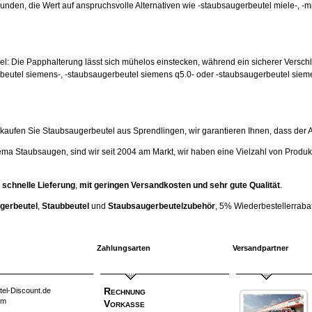
unden, die Wert auf anspruchsvolle Alternativen wie -staubsaugerbeutel miele-, -m
hsel: Die Papphalterung lässt sich mühelos einstecken, während ein sicherer Versc
beutel siemens-, -staubsaugerbeutel siemens q5.0- oder -staubsaugerbeutel siem
ufen Sie Staubsaugerbeutel aus Sprendlingen, wir garantieren Ihnen, dass der Artik
ema Staubsaugen, sind wir seit 2004 am Markt, wir haben eine Vielzahl von Produk
 schnelle Lieferung
,
mit geringen Versandkosten und sehr gute Qualität
.
gerbeutel
,
Staubbeutel
und
Staubsaugerbeutelzubehör
, 5% Wiederbestellerrabatt
Zahlungsarten
Versandpartner
Rechnung
tel-Discount.de
um
Vorkasse