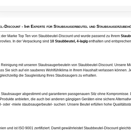
el-Discount
- Ihr Experte für Staubsaugerbeutel und Staubsaugerzubehö
kt der Marke Top Ten von Staubbeutel-Discount und wurde passend zu Ihrem
Staub
rovlies. In der Verpackung sind
10 Staubbeutel
, 4-lagig
enthalten und entsprechen 
e Reinigung mit unseren Staubsaugerbeuteln von Staubbeutel-Discount. Unsere Mic
ss Sie sich auf ein sauberes Wohlfühlklima in Ihrem Haushalt verlassen können. Je
 gleichzeitig die Saugleistung Ihres Staubsaugers zu erhalten.
en Staubsauger abgestimmt und garantieren passgenauen Sitz ohne Kompromisse. 
odukte anbieten, die auch bei anderen gängigen Geräten eine sichere Alternative
- oder -miele staubsaugerbeutel- suchen: Unsere Beutel erfüllen hohe Qualitätsst
nien und ist ISO 9001 zertifiziert. Damit gewährleistet Staubbeutel-Discount gleichb