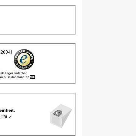
erpackungseinheit.
lität.✓