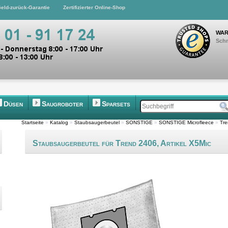
eld-zurück-Garantie
Zertifizierter Online-Shop
WAR
Schn
Düsen
Saugroboter
Sparsets
Startseite
»
Katalog
»
Staubsaugerbeutel
»
SONSTIGE
»
SONSTIGE Microfleece
»
Tre
Staubsaugerbeutel für Trend 2406, Artikel X5Mic