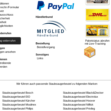
ditionen
srecht-/Formular
utz
ausschluss
Händlerbund
cherheit
eiheit
glichkeiten
iderrufen
ag widerrufen
Paketstatus abrufen
Bestellung
mit Live-Tracking
Bestellvorgang
ngen
gen ansehen
Sonstiges
Links
dienen
reibende
werden
Wir führen auch passende Staubsaugerbeutel zu folgenden Marken
Staubsaugerbeutel Bosch
Staubsaugerbeutel Black&Decker
Staubsaugerbeutel EIO
Staubsaugerbeutel Electrolux
Staubsaugerbeutel Kärcher
Staubsaugerbeutel Hoover
Staubsaugerbeutel Moulinex
Staubsaugerbeutel Nilfisk
Staubsaugerbeutel Philips
Staubsaugerbeutel Privileg