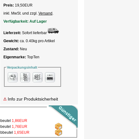
Preis:
19,50
EUR
inkl. MwSt. und zzgl.
Versand
.
Verfügbarkeit:
Auf Lager
Lieferzeit:
Sofort lieferbar
Gewicht:
ca. 0.40kg pro Artikel
Zustand:
Neu
Eigenmarke:
TopTen
Verpackungsinhalt
Info zur Produktsicherheit
bbeutel
1,86EUR
bbeutel
1,76EUR
ubbeutel
1,65EUR