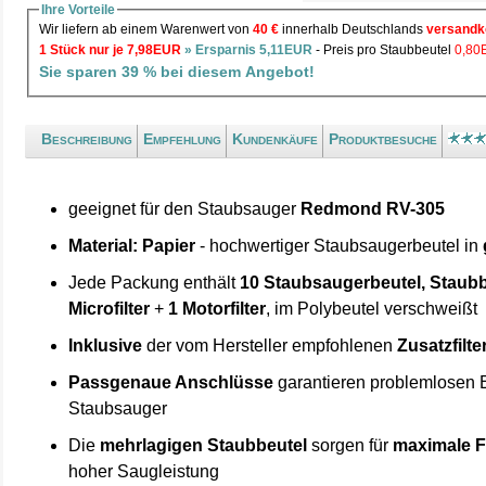
Ihre Vorteile
Wir liefern ab einem Warenwert von
40 €
innerhalb Deutschlands
versandk
1 Stück nur je 7,98EUR
» Ersparnis 5,11EUR
- Preis pro Staubbeutel
0,80
Sie sparen 39 % bei diesem Angebot!
Beschreibung
Empfehlung
Kundenkäufe
Produktbesuche
geeignet für den Staubsauger
Redmond RV-305
Material: Papier
- hochwertiger Staubsaugerbeutel in
Jede Packung enthält
10 Staubsaugerbeutel, Staubb
Microfilter
+
1 Motorfilter
, im Polybeutel verschweißt
Inklusive
der vom Hersteller empfohlenen
Zusatzfilte
Passgenaue Anschlüsse
garantieren problemlosen 
Staubsauger
Die
mehrlagigen Staubbeutel
sorgen für
maximale F
hoher Saugleistung