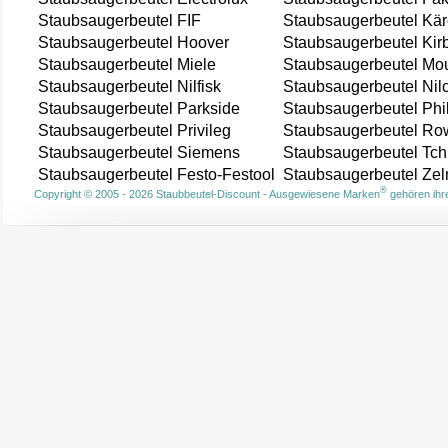
Staubsaugerbeutel FIF
Staubsaugerbeutel Kär
Staubsaugerbeutel Hoover
Staubsaugerbeutel Kir
Staubsaugerbeutel Miele
Staubsaugerbeutel Mou
Staubsaugerbeutel Nilfisk
Staubsaugerbeutel Nil
Staubsaugerbeutel Parkside
Staubsaugerbeutel Phi
Staubsaugerbeutel Privileg
Staubsaugerbeutel Ro
Staubsaugerbeutel Siemens
Staubsaugerbeutel Tch
Staubsaugerbeutel Festo-Festool
Staubsaugerbeutel Ze
®
Copyright © 2005 - 2026 Staubbeutel-Discount - Ausgewiesene Marken
gehören ihre