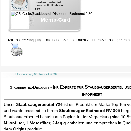
Staubsaugerbeutel
passend für Redmond
Y26
Mit unserer Shopping-Card haben Sie alle Daten zu Ihrem Staubsauger immer 
Donnerstag, 06. August 2026
- Ihr Experte für Staubsaugerbeutel u
Staubbeutel-Discount
informiert
Unser
Staubsaugerbeutel Y26
ist ein Produkt der Marke Top Ten v
und wurde passend zu Ihrem
Staubsauger Redmond RV-305
herge
Staubsaugerbeutel besteht aus Papier. In der Verpackung sind
10 S
Mikrofilter, 1 Motorfilter, 2-lagig
enthalten und entsprechen in Quali
dem Originalprodukt.