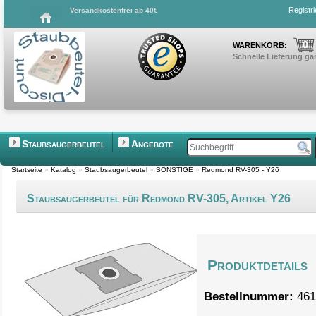
Registr
Versandkostenfrei ab 40€
0
WARENKORB:
Schnelle Lieferung gar
Staubsaugerbeutel
Angebote
Startseite
»
Katalog
»
Staubsaugerbeutel
»
SONSTIGE
»
Redmond RV-305 - Y26
Staubsaugerbeutel für Redmond RV-305, Artikel Y26
Produktdetails
Bestellnummer:
461