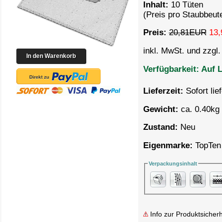
Inhalt:
10 Tüten
(Preis pro Staubbeut
Preis:
20,81EUR
13,
inkl. MwSt. und zzgl
Verfügbarkeit:
Auf L
Lieferzeit:
Sofort lie
Gewicht:
ca. 0.40kg 
Zustand:
Neu
Eigenmarke:
TopTen
Verpackungsinhalt
Info zur Produktsicherh