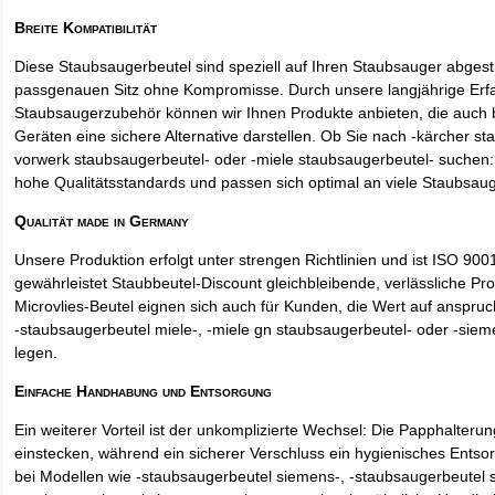
Breite Kompatibilität
Diese Staubsaugerbeutel sind speziell auf Ihren Staubsauger abges
passgenauen Sitz ohne Kompromisse. Durch unsere langjährige Erf
Staubsaugerzubehör können wir Ihnen Produkte anbieten, die auch
Geräten eine sichere Alternative darstellen. Ob Sie nach -kärcher st
vorwerk staubsaugerbeutel- oder -miele staubsaugerbeutel- suchen: 
hohe Qualitätsstandards und passen sich optimal an viele Staubsau
Qualität made in Germany
Unsere Produktion erfolgt unter strengen Richtlinien und ist ISO 9001 
gewährleistet Staubbeutel-Discount gleichbleibende, verlässliche Pro
Microvlies-Beutel eignen sich auch für Kunden, die Wert auf anspruch
-staubsaugerbeutel miele-, -miele gn staubsaugerbeutel- oder -sie
legen.
Einfache Handhabung und Entsorgung
Ein weiterer Vorteil ist der unkomplizierte Wechsel: Die Papphalteru
einstecken, während ein sicherer Verschluss ein hygienisches Entso
bei Modellen wie -staubsaugerbeutel siemens-, -staubsaugerbeutel 