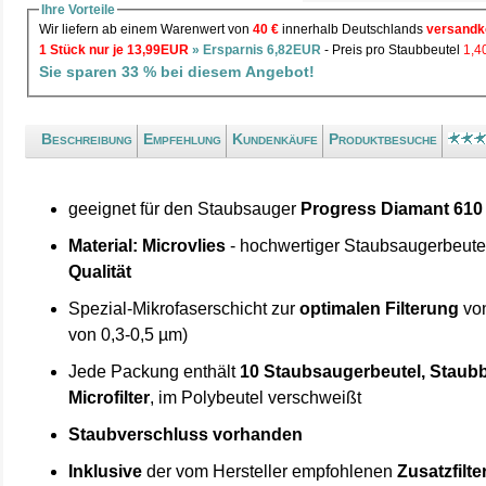
Ihre Vorteile
Wir liefern ab einem Warenwert von
40 €
innerhalb Deutschlands
versandk
1 Stück nur je 13,99EUR
» Ersparnis 6,82EUR
- Preis pro Staubbeutel
1,
Sie sparen 33 % bei diesem Angebot!
Beschreibung
Empfehlung
Kundenkäufe
Produktbesuche
geeignet für den Staubsauger
Progress Diamant 610
Material: Microvlies
- hochwertiger Staubsaugerbeute
Qualität
Spezial-Mikrofaserschicht zur
optimalen Filterung
von
von 0,3-0,5 µm)
Jede Packung enthält
10 Staubsaugerbeutel, Staubb
Microfilter
, im Polybeutel verschweißt
Staubverschluss vorhanden
Inklusive
der vom Hersteller empfohlenen
Zusatzfilte