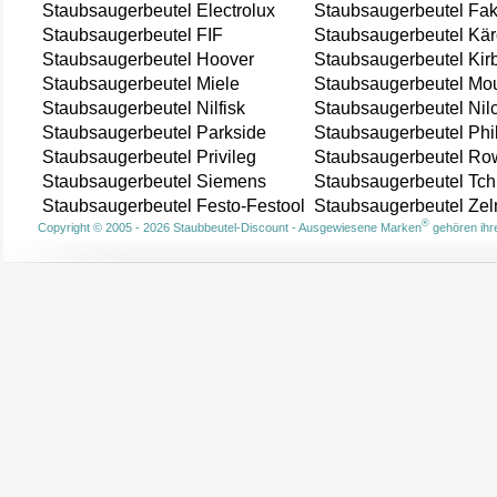
Staubsaugerbeutel Electrolux
Staubsaugerbeutel Fak
Staubsaugerbeutel FIF
Staubsaugerbeutel Kär
Staubsaugerbeutel Hoover
Staubsaugerbeutel Kir
Staubsaugerbeutel Miele
Staubsaugerbeutel Mou
Staubsaugerbeutel Nilfisk
Staubsaugerbeutel Nil
Staubsaugerbeutel Parkside
Staubsaugerbeutel Phi
Staubsaugerbeutel Privileg
Staubsaugerbeutel Ro
Staubsaugerbeutel Siemens
Staubsaugerbeutel Tch
Staubsaugerbeutel Festo-Festool
Staubsaugerbeutel Ze
®
Copyright © 2005 - 2026 Staubbeutel-Discount - Ausgewiesene Marken
gehören ihre