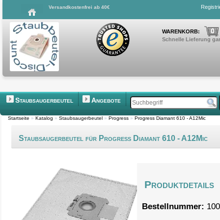
Registr
Versandkostenfrei ab 40€
0
WARENKORB:
Schnelle Lieferung gar
Staubsaugerbeutel
Angebote
Startseite
»
Katalog
»
Staubsaugerbeutel
»
Progress
»
Progress Diamant 610 - A12Mic
Staubsaugerbeutel für Progress Diamant 610 - A12Mic
Produktdetails
Bestellnummer:
100