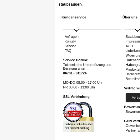
staubsaugen
.
Kundenservice
Über uns
Anfragen
Staubbeu
Kontakt
Impress
Service
AGB
FAQ
Lieferkon
Widerruf
Service Hotline
Datensch
Telefonische Unterstützung und
Haftungs
Beratung unter:
Produktsi
06701 - 911724
Barrierefr
Bestellmö
MO-DO 08:00 - 17:00 Uhr
FR 08:00 - 13:00 Uhr
Vertrag w
SSL Verbindung
Vertr
Bewertu
Bewertun
Geld ver
Gewerbet
Partner 