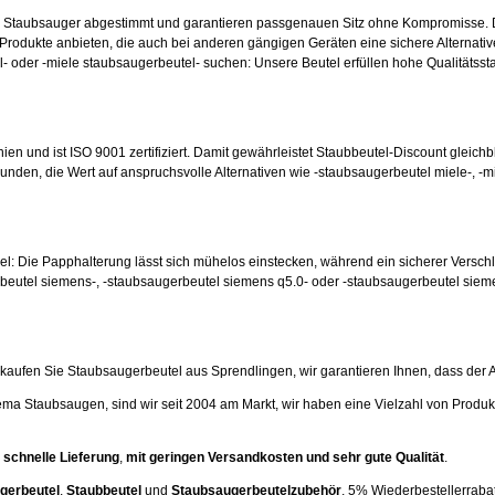
en Staubsauger abgestimmt und garantieren passgenauen Sitz ohne Kompromisse. 
odukte anbieten, die auch bei anderen gängigen Geräten eine sichere Alternative
- oder -miele staubsaugerbeutel- suchen: Unsere Beutel erfüllen hohe Qualitätsst
nien und ist ISO 9001 zertifiziert. Damit gewährleistet Staubbeutel-Discount gleichb
unden, die Wert auf anspruchsvolle Alternativen wie -staubsaugerbeutel miele-, -m
hsel: Die Papphalterung lässt sich mühelos einstecken, während ein sicherer Versc
beutel siemens-, -staubsaugerbeutel siemens q5.0- oder -staubsaugerbeutel siem
ufen Sie Staubsaugerbeutel aus Sprendlingen, wir garantieren Ihnen, dass der Artik
ema Staubsaugen, sind wir seit 2004 am Markt, wir haben eine Vielzahl von Produk
 schnelle Lieferung
,
mit geringen Versandkosten und sehr gute Qualität
.
gerbeutel
,
Staubbeutel
und
Staubsaugerbeutelzubehör
, 5% Wiederbestellerrabatt