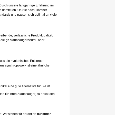
Durch unsere langjährige Erfahrung im
 darstellen. Ob Sie nach -kärcher
andards und passen sich optimal an viele
leibende, verlässliche Produktqualität.
iele gn staubsaugerbeutel- oder -
hluss ein hygienisches Entsorgen
ens synchropower- ist eine ähnliche
el eine gute Alternative für Sie ist.
ten für Ihren Staubsauger, zu absoluten
. Wir stehen für garantiert
günstiger