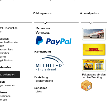
Zahlungsarten
Versandpartner
Rechnung
tel-Discount.de
um
Vorkasse
ditionen
srecht-/Formular
utz
ausschluss
Händlerbund
cherheit
eiheit
glichkeiten
iderrufen
ag widerrufen
Paketstatus abrufen
Bestellung
mit Live-Tracking
Bestellvorgang
ngen
gen ansehen
Sonstiges
Links
dienen
reibende
werden