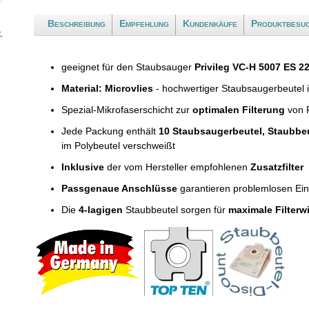
Beschreibung
Empfehlung
Kundenkäufe
Produktbesu
.
geeignet für den Staubsauger
Privileg VC-H 5007 ES 2
Material: Microvlies
- hochwertiger Staubsaugerbeutel 
Spezial-Mikrofaserschicht zur
optimalen Filterung
von F
Jede Packung enthält
10 Staubsaugerbeutel, Staubbe
im Polybeutel verschweißt
Inklusive
der vom Hersteller empfohlenen
Zusatzfilter
Passgenaue Anschlüsse
garantieren problemlosen Ei
Die
4-lagigen
Staubbeutel sorgen für
maximale Filterw