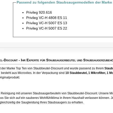
Passend zu folgenden Staubsaugermodellen der Marke P
Privileg 920.616
Privileg VC-H 4808 ES 11
Privileg VC-H 5007 ES 13
Privileg VC-H 5007 ES 22
el-Discount
- Ihr Experte für Staubsaugerbeutel und Staubsaugerzubehö
kt der Marke Top Ten von Staubbeutel-Discount und wurde passend zu Ihrem
Staub
 besteht aus Microvlies. In der Verpackung sind
10 Staubbeutel
, 1 Mikrofilter, 1 Mo
riginalprodukt.
e Reinigung mit unseren Staubsaugerbeuteln von Staubbeutel-Discount. Unsere Mic
ss Sie sich auf ein sauberes Wohlfühlklima in Ihrem Haushalt verlassen können. Je
 gleichzeitig die Saugleistung Ihres Staubsaugers zu erhalten.