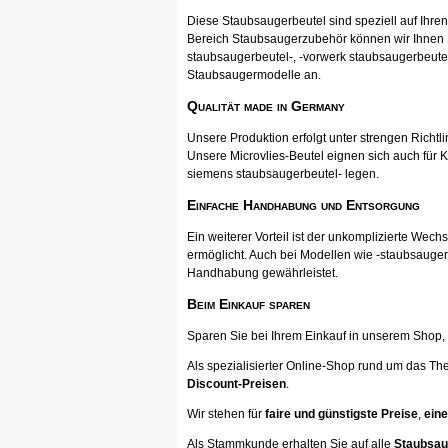
Diese Staubsaugerbeutel sind speziell auf Ihr
Bereich Staubsaugerzubehör können wir Ihnen Pr
staubsaugerbeutel-, -vorwerk staubsaugerbeutel
Staubsaugermodelle an.
Qualität made in Germany
Unsere Produktion erfolgt unter strengen Richtli
Unsere Microvlies-Beutel eignen sich auch für K
siemens staubsaugerbeutel- legen.
Einfache Handhabung und Entsorgung
Ein weiterer Vorteil ist der unkomplizierte Wec
ermöglicht. Auch bei Modellen wie -staubsauger
Handhabung gewährleistet.
Beim Einkauf sparen
Sparen Sie bei Ihrem Einkauf in unserem Shop, ka
Als spezialisierter Online-Shop rund um das Th
Discount-Preisen
.
Wir stehen für
faire und günstigste Preise
,
eine
Als Stammkunde erhalten Sie auf alle
Staubsau