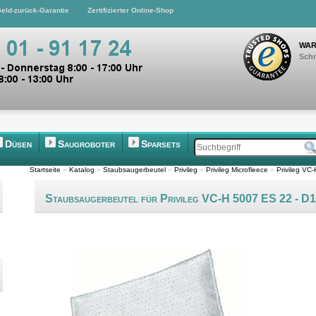
eld-zurück-Garantie
Zertifizierter Online-Shop
WAR
Schn
Düsen
Saugroboter
Sparsets
Startseite
»
Katalog
»
Staubsaugerbeutel
»
Privileg
»
Privileg Microfleece
»
Privileg VC
Staubsaugerbeutel für Privileg VC-H 5007 ES 22 - D