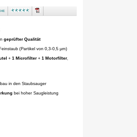
che
2
in
geprüfter Qualität
einstaub (Partikel von 0,3-0,5 µm)
utel
+
1 Microfilter
+
1 Motorfilter
,
nbau in den Staubsauger
irkung
bei hoher Saugleistung