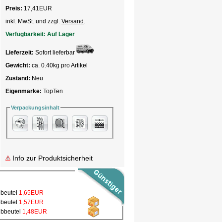
Preis:
17,41
EUR
inkl. MwSt. und zzgl.
Versand
.
Verfügbarkeit:
Auf Lager
Lieferzeit:
Sofort lieferbar
Gewicht:
ca. 0.40kg pro Artikel
Zustand:
Neu
Eigenmarke:
TopTen
Verpackungsinhalt
Info zur Produktsicherheit
bbeutel
1,65EUR
bbeutel
1,57EUR
ubbeutel
1,48EUR