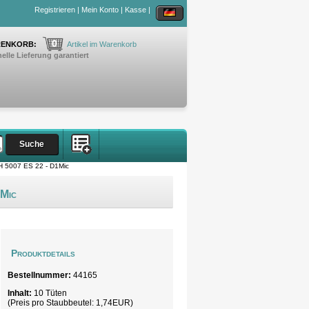
Registrieren
|
Mein Konto
|
Kasse
|
0
ENKORB:
Artikel im Warenkorb
elle Lieferung garantiert
-H 5007 ES 22 - D1Mic
1Mic
Produktdetails
Bestellnummer:
44165
Inhalt:
10 Tüten
(Preis pro
Staubbeutel
: 1,74EUR)