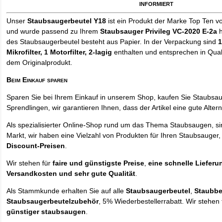
informiert
Unser
Staubsaugerbeutel Y18
ist ein Produkt der Marke Top Ten v
und wurde passend zu Ihrem
Staubsauger Privileg VC-2020 E-2a
h
des Staubsaugerbeutel besteht aus Papier. In der Verpackung sind
1
Mikrofilter, 1 Motorfilter, 2-lagig
enthalten und entsprechen in Quali
dem Originalprodukt.
Beim Einkauf sparen
Sparen Sie bei Ihrem Einkauf in unserem Shop, kaufen Sie Staubsa
Sprendlingen, wir garantieren Ihnen, dass der Artikel eine gute Alterna
Als spezialisierter Online-Shop rund um das Thema Staubsaugen, si
Markt, wir haben eine Vielzahl von Produkten für Ihren Staubsauger,
Discount-Preisen
.
Wir stehen für
faire und günstigste Preise
,
eine schnelle Lieferu
Versandkosten und sehr gute Qualität
.
Als Stammkunde erhalten Sie auf alle
Staubsaugerbeutel
,
Staubbe
Staubsaugerbeutelzubehör
, 5% Wiederbestellerrabatt. Wir stehen 
günstiger staubsaugen
.