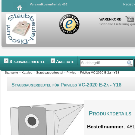
Registr
Versandkostenfrei ab 40€
0
WARENKORB:
Schnelle Lieferung gar
Staubsaugerbeutel
Angebote
Startseite
»
Katalog
»
Staubsaugerbeutel
»
Privileg
»
Privileg VC-2020 E-2a - Y18
Staubsaugerbeutel für Privileg VC-2020 E-2a - Y18
Produktdetails
Bestellnummer:
481