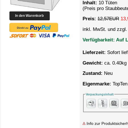
Inhalt:
10 Tüten
(Preis pro Staubbeut
Preis:
12,57EUR
13,
inkl. MwSt. und zzgl
Verfügbarkeit:
Auf L
Lieferzeit:
Sofort lie
Gewicht:
ca. 0.40kg 
Zustand:
Neu
Eigenmarke:
TopTen
Verpackungsinhalt
Info zur Produktsicherh