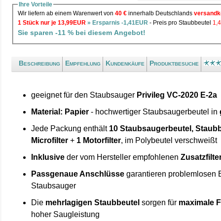
Ihre Vorteile
Wir liefern ab einem Warenwert von
40 €
innerhalb Deutschlands
versandk
1 Stück nur je 13,99EUR
» Ersparnis -1,41EUR
- Preis pro Staubbeutel
1,
Sie sparen -11 % bei diesem Angebot!
Beschreibung
Empfehlung
Kundenkäufe
Produktbesuche
geeignet für den Staubsauger
Privileg VC-2020 E-2a
Material: Papier
- hochwertiger Staubsaugerbeutel in
Jede Packung enthält
10 Staubsaugerbeutel, Staubb
Microfilter
+
1 Motorfilter
, im Polybeutel verschweißt
Inklusive
der vom Hersteller empfohlenen
Zusatzfilte
Passgenaue Anschlüsse
garantieren problemlosen 
Staubsauger
Die
mehrlagigen Staubbeutel
sorgen für
maximale F
hoher Saugleistung