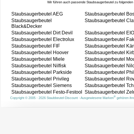
Wir führen auch passende Staubsaugerbeutel zu folgenden
Staubsaugerbeutel AEG
Staubsaugerbeutel Bo
Staubsaugerbeutel
Staubsaugerbeutel Cla
Black&Decker
Staubsaugerbeutel Dirt Devil
Staubsaugerbeutel EI
Staubsaugerbeutel Electrolux
Staubsaugerbeutel Fak
Staubsaugerbeutel FIF
Staubsaugerbeutel Kär
Staubsaugerbeutel Hoover
Staubsaugerbeutel Kir
Staubsaugerbeutel Miele
Staubsaugerbeutel Mou
Staubsaugerbeutel Nilfisk
Staubsaugerbeutel Nil
Staubsaugerbeutel Parkside
Staubsaugerbeutel Phi
Staubsaugerbeutel Privileg
Staubsaugerbeutel Ro
Staubsaugerbeutel Siemens
Staubsaugerbeutel Tch
Staubsaugerbeutel Festo-Festool
Staubsaugerbeutel Ze
®
Copyright © 2005 - 2026 Staubbeutel-Discount - Ausgewiesene Marken
gehören ihre