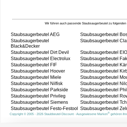
Wir führen auch passende Staubsaugerbeutel zu folgenden
Staubsaugerbeutel AEG
Staubsaugerbeutel Bo
Staubsaugerbeutel
Staubsaugerbeutel Cla
Black&Decker
Staubsaugerbeutel Dirt Devil
Staubsaugerbeutel EI
Staubsaugerbeutel Electrolux
Staubsaugerbeutel Fak
Staubsaugerbeutel FIF
Staubsaugerbeutel Kär
Staubsaugerbeutel Hoover
Staubsaugerbeutel Kir
Staubsaugerbeutel Miele
Staubsaugerbeutel Mou
Staubsaugerbeutel Nilfisk
Staubsaugerbeutel Nil
Staubsaugerbeutel Parkside
Staubsaugerbeutel Phi
Staubsaugerbeutel Privileg
Staubsaugerbeutel Ro
Staubsaugerbeutel Siemens
Staubsaugerbeutel Tch
Staubsaugerbeutel Festo-Festool
Staubsaugerbeutel Ze
®
Copyright © 2005 - 2026 Staubbeutel-Discount - Ausgewiesene Marken
gehören ihre