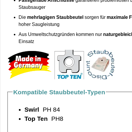
Passgenaue Anschlüsse
garantieren problemlosen 
Staubsauger
Die
mehrlagigen Staubbeutel
sorgen für
maximale F
hoher Saugleistung
Aus Umweltschutzgründen kommen nur
naturgebleic
Einsatz
Kompatible Staubbeutel-Typen
Swirl
PH 84
Top Ten
PH8