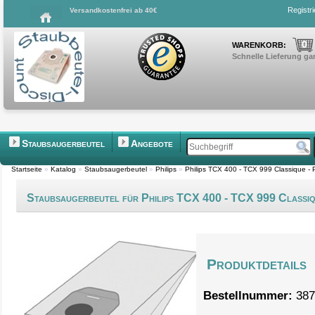
Registr
Versandkostenfrei ab 40€
0
WARENKORB:
Schnelle Lieferung gar
Staubsaugerbeutel
Angebote
Startseite
»
Katalog
»
Staubsaugerbeutel
»
Philips
»
Philips TCX 400 - TCX 999 Classique -
Staubsaugerbeutel für Philips TCX 400 - TCX 999 Classi
Produktdetails
Bestellnummer:
387