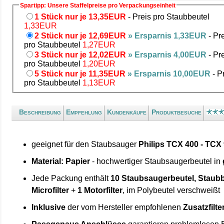
Spartipp: Unsere Staffelpreise pro Verpackungseinheit
1 Stück nur je 13,35EUR
- Preis pro Staubbeutel
1,33EUR
2 Stück nur je 12,69EUR
» Ersparnis 1,33EUR
- Pr
pro Staubbeutel
1,27EUR
3 Stück nur je 12,02EUR
» Ersparnis 4,00EUR
- Pr
pro Staubbeutel
1,20EUR
5 Stück nur je 11,35EUR
» Ersparnis 10,00EUR
- P
pro Staubbeutel
1,13EUR
Beschreibung
Empfehlung
Kundenkäufe
Produktbesuche
geeignet für den Staubsauger
Philips TCX 400 - TCX
Material: Papier
- hochwertiger Staubsaugerbeutel in
Jede Packung enthält
10 Staubsaugerbeutel, Staubb
Microfilter
+
1 Motorfilter
, im Polybeutel verschweißt
Inklusive
der vom Hersteller empfohlenen
Zusatzfilte