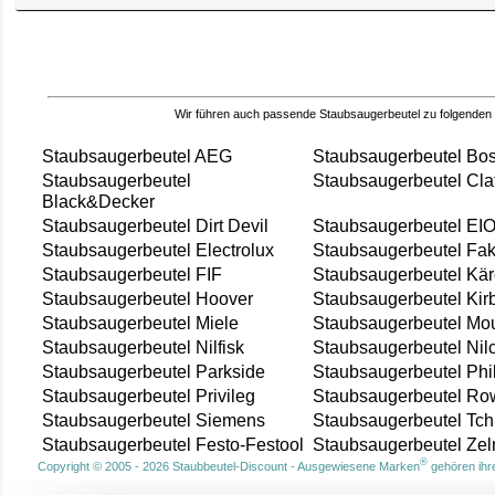
Wir führen auch passende Staubsaugerbeutel zu folgenden
Staubsaugerbeutel AEG
Staubsaugerbeutel Bo
Staubsaugerbeutel
Staubsaugerbeutel Cla
Black&Decker
Staubsaugerbeutel Dirt Devil
Staubsaugerbeutel EI
Staubsaugerbeutel Electrolux
Staubsaugerbeutel Fak
Staubsaugerbeutel FIF
Staubsaugerbeutel Kär
Staubsaugerbeutel Hoover
Staubsaugerbeutel Kir
Staubsaugerbeutel Miele
Staubsaugerbeutel Mou
Staubsaugerbeutel Nilfisk
Staubsaugerbeutel Nil
Staubsaugerbeutel Parkside
Staubsaugerbeutel Phi
Staubsaugerbeutel Privileg
Staubsaugerbeutel Ro
Staubsaugerbeutel Siemens
Staubsaugerbeutel Tch
Staubsaugerbeutel Festo-Festool
Staubsaugerbeutel Ze
®
Copyright © 2005 - 2026 Staubbeutel-Discount - Ausgewiesene Marken
gehören ihre