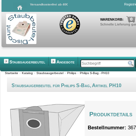
Registr
Versandkostenfrei ab 40€
0
WARENKORB:
Schnelle Lieferung gar
Staubsaugerbeutel
Angebote
Startseite
»
Katalog
»
Staubsaugerbeutel
»
Philips
»
Philips S-Bag - PH10
Staubsaugerbeutel für Philips S-Bag, Artikel PH10
Produktdetails
Bestellnummer:
367