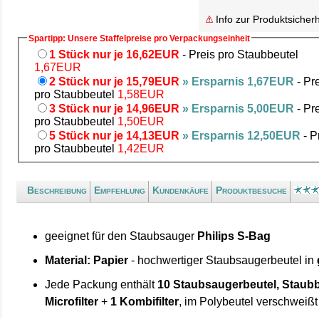
Info zur Produktsicherh
Spartipp: Unsere Staffelpreise pro Verpackungseinheit
1 Stück nur je 16,62EUR
- Preis pro Staubbeutel
1,67EUR
2 Stück nur je 15,79EUR
» Ersparnis 1,67EUR
- Pr
pro Staubbeutel
1,58EUR
3 Stück nur je 14,96EUR
» Ersparnis 5,00EUR
- Pr
pro Staubbeutel
1,50EUR
5 Stück nur je 14,13EUR
» Ersparnis 12,50EUR
- P
pro Staubbeutel
1,42EUR
Beschreibung
Empfehlung
Kundenkäufe
Produktbesuche
geeignet für den Staubsauger
Philips S-Bag
Material: Papier
- hochwertiger Staubsaugerbeutel in
Jede Packung enthält
10 Staubsaugerbeutel, Staubb
Microfilter
+
1 Kombifilter
, im Polybeutel verschweißt