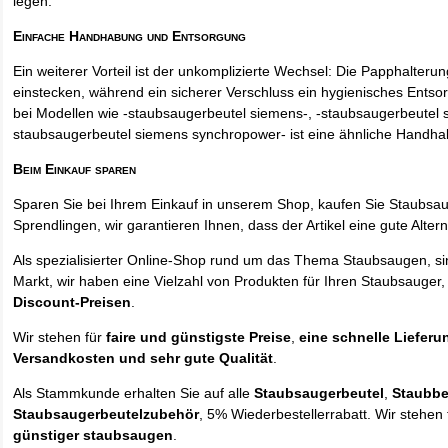
legen.
Einfache Handhabung und Entsorgung
Ein weiterer Vorteil ist der unkomplizierte Wechsel: Die Papphalteru
einstecken, während ein sicherer Verschluss ein hygienisches Entso
bei Modellen wie -staubsaugerbeutel siemens-, -staubsaugerbeutel 
staubsaugerbeutel siemens synchropower- ist eine ähnliche Handha
Beim Einkauf sparen
Sparen Sie bei Ihrem Einkauf in unserem Shop, kaufen Sie Staubsa
Sprendlingen, wir garantieren Ihnen, dass der Artikel eine gute Alterna
Als spezialisierter Online-Shop rund um das Thema Staubsaugen, si
Markt, wir haben eine Vielzahl von Produkten für Ihren Staubsauger,
Discount-Preisen
.
Wir stehen für
faire und günstigste Preise
,
eine schnelle Lieferu
Versandkosten und sehr gute Qualität
.
Als Stammkunde erhalten Sie auf alle
Staubsaugerbeutel
,
Staubbe
Staubsaugerbeutelzubehör
, 5% Wiederbestellerrabatt. Wir stehen 
günstiger staubsaugen
.