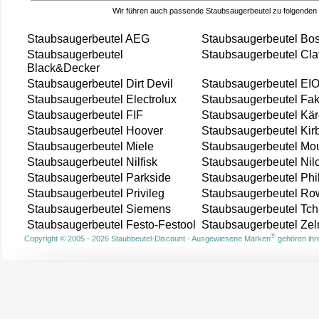
Wir führen auch passende Staubsaugerbeutel zu folgenden
Staubsaugerbeutel AEG
Staubsaugerbeutel Bo
Staubsaugerbeutel
Staubsaugerbeutel Cla
Black&Decker
Staubsaugerbeutel Dirt Devil
Staubsaugerbeutel EI
Staubsaugerbeutel Electrolux
Staubsaugerbeutel Fak
Staubsaugerbeutel FIF
Staubsaugerbeutel Kär
Staubsaugerbeutel Hoover
Staubsaugerbeutel Kir
Staubsaugerbeutel Miele
Staubsaugerbeutel Mou
Staubsaugerbeutel Nilfisk
Staubsaugerbeutel Nil
Staubsaugerbeutel Parkside
Staubsaugerbeutel Phi
Staubsaugerbeutel Privileg
Staubsaugerbeutel Ro
Staubsaugerbeutel Siemens
Staubsaugerbeutel Tch
Staubsaugerbeutel Festo-Festool
Staubsaugerbeutel Ze
®
Copyright © 2005 - 2026 Staubbeutel-Discount - Ausgewiesene Marken
gehören ihre