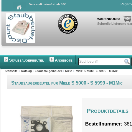
Registr
Versandkostenfrei ab 40€
0
WARENKORB:
Schnelle Lieferung gar
Staubsaugerbeutel
Angebote
Startseite
»
Katalog
»
Staubsaugerbeutel
»
Miele
»
Miele S 5000 - S 5999 - M1Mic
Staubsaugerbeutel für Miele S 5000 - S 5999 - M1Mic
Produktdetails
Bestellnummer:
361