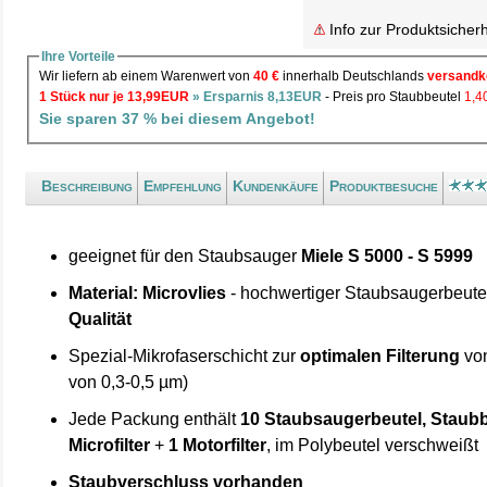
Info zur Produktsicherh
Ihre Vorteile
Wir liefern ab einem Warenwert von
40 €
innerhalb Deutschlands
versandk
1 Stück nur je 13,99EUR
» Ersparnis 8,13EUR
- Preis pro Staubbeutel
1,
Sie sparen 37 % bei diesem Angebot!
Beschreibung
Empfehlung
Kundenkäufe
Produktbesuche
geeignet für den Staubsauger
Miele S 5000 - S 5999
Material: Microvlies
- hochwertiger Staubsaugerbeute
Qualität
Spezial-Mikrofaserschicht zur
optimalen Filterung
von
von 0,3-0,5 µm)
Jede Packung enthält
10 Staubsaugerbeutel, Staubb
Microfilter
+
1 Motorfilter
, im Polybeutel verschweißt
Staubverschluss vorhanden