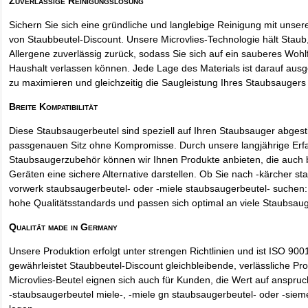
Zuverlässige Reinigungslösung
Sichern Sie sich eine gründliche und langlebige Reinigung mit unse
von Staubbeutel-Discount. Unsere Microvlies-Technologie hält Stau
Allergene zuverlässig zurück, sodass Sie sich auf ein sauberes Wohl
Haushalt verlassen können. Jede Lage des Materials ist darauf ausgel
zu maximieren und gleichzeitig die Saugleistung Ihres Staubsaugers 
Breite Kompatibilität
Diese Staubsaugerbeutel sind speziell auf Ihren Staubsauger abges
passgenauen Sitz ohne Kompromisse. Durch unsere langjährige Erf
Staubsaugerzubehör können wir Ihnen Produkte anbieten, die auch
Geräten eine sichere Alternative darstellen. Ob Sie nach -kärcher st
vorwerk staubsaugerbeutel- oder -miele staubsaugerbeutel- suchen: 
hohe Qualitätsstandards und passen sich optimal an viele Staubsau
Qualität made in Germany
Unsere Produktion erfolgt unter strengen Richtlinien und ist ISO 9001 
gewährleistet Staubbeutel-Discount gleichbleibende, verlässliche Pro
Microvlies-Beutel eignen sich auch für Kunden, die Wert auf anspruch
-staubsaugerbeutel miele-, -miele gn staubsaugerbeutel- oder -sie