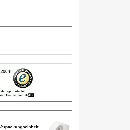
rbeutel, Staubbeutel M 158 MIE Maxi pro Verpackungseinheit.