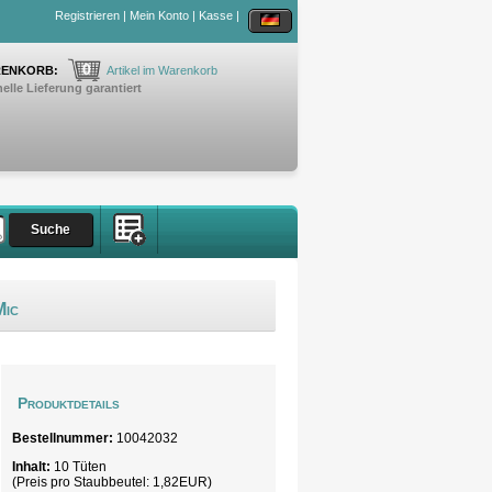
Registrieren
|
Mein Konto
|
Kasse
|
0
ENKORB:
Artikel im Warenkorb
elle Lieferung garantiert
Mic
Produktdetails
Bestellnummer:
10042032
Inhalt:
10 Tüten
(Preis pro
Staubbeutel
: 1,82EUR)