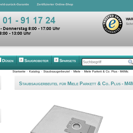
eld-zurück-Garantie
Zertifizierter Online-Shop
WAR
Schn
Düsen
Saugroboter
Sparsets
Startseite
»
Katalog
»
Staubsaugerbeutel
»
Miele
»
Miele Parkett & Co. Plus - M4Mic
Staubsaugerbeutel für Miele Parkett & Co. Plus - M4