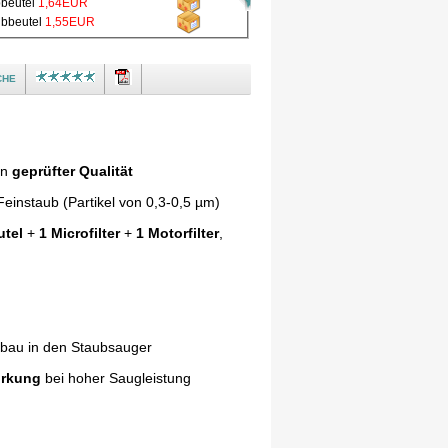
bbeutel
1,64EUR
ubbeutel
1,55EUR
che
in
geprüfter Qualität
einstaub (Partikel von 0,3-0,5 µm)
utel
+
1 Microfilter
+
1 Motorfilter
,
nbau in den Staubsauger
irkung
bei hoher Saugleistung