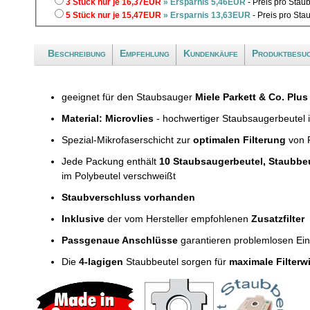
3 Stück nur je 16,37EUR
» Ersparnis 5,46EUR
- Preis pro Stau
5 Stück nur je 15,47EUR
» Ersparnis 13,63EUR
- Preis pro Sta
Beschreibung
Empfehlung
Kundenkäufe
Produktbesu
geeignet für den Staubsauger
Miele Parkett & Co. Plus
Material: Microvlies
- hochwertiger Staubsaugerbeutel 
Spezial-Mikrofaserschicht zur
optimalen Filterung
von F
Jede Packung enthält
10 Staubsaugerbeutel, Staubbe
im Polybeutel verschweißt
Staubverschluss vorhanden
Inklusive
der vom Hersteller empfohlenen
Zusatzfilter
Passgenaue Anschlüsse
garantieren problemlosen Ei
Die
4-lagigen
Staubbeutel sorgen für
maximale Filterw