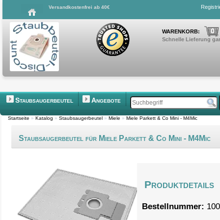
Registr
Versandkostenfrei ab 40€
0
WARENKORB:
Schnelle Lieferung gar
Staubsaugerbeutel
Angebote
Startseite
»
Katalog
»
Staubsaugerbeutel
»
Miele
»
Miele Parkett & Co Mini - M4Mic
Staubsaugerbeutel für Miele Parkett & Co Mini - M4Mic
Produktdetails
Bestellnummer:
100