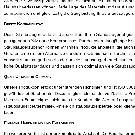
Allergene zuverlässig zurück, sodass Sie sich auf ein sauberes Wohl
Haushalt verlassen können. Jede Lage des Materials ist darauf ausgel
zu maximieren und gleichzeitig die Saugleistung Ihres Staubsaugers 
Breite Kompatibilität
Diese Staubsaugerbeutel sind speziell auf Ihren Staubsauger abges
passgenauen Sitz ohne Kompromisse. Durch unsere langjährige Erf
Staubsaugerzubehör können wir Ihnen Produkte anbieten, die auch
Geräten eine sichere Alternative darstellen. Ob Sie nach -kärcher st
vorwerk staubsaugerbeutel- oder -miele staubsaugerbeutel- suchen: 
hohe Qualitätsstandards und passen sich optimal an viele Staubsau
Qualität made in Germany
Unsere Produktion erfolgt unter strengen Richtlinien und ist ISO 9001 
gewährleistet Staubbeutel-Discount gleichbleibende, verlässliche Pro
Microvlies-Beutel eignen sich auch für Kunden, die Wert auf anspruch
-staubsaugerbeutel miele-, -miele gn staubsaugerbeutel- oder -sie
legen.
Einfache Handhabung und Entsorgung
Ein weiterer Vorteil ist der unkomplizierte Wechsel: Die Papphalteru