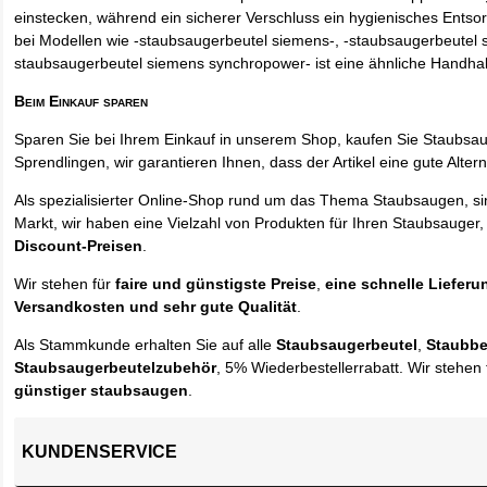
einstecken, während ein sicherer Verschluss ein hygienisches Entso
bei Modellen wie -staubsaugerbeutel siemens-, -staubsaugerbeutel 
staubsaugerbeutel siemens synchropower- ist eine ähnliche Handha
Beim Einkauf sparen
Sparen Sie bei Ihrem Einkauf in unserem Shop, kaufen Sie Staubsa
Sprendlingen, wir garantieren Ihnen, dass der Artikel eine gute Alterna
Als spezialisierter Online-Shop rund um das Thema Staubsaugen, si
Markt, wir haben eine Vielzahl von Produkten für Ihren Staubsauger,
Discount-Preisen
.
Wir stehen für
faire und günstigste Preise
,
eine schnelle Lieferu
Versandkosten und sehr gute Qualität
.
Als Stammkunde erhalten Sie auf alle
Staubsaugerbeutel
,
Staubbe
Staubsaugerbeutelzubehör
, 5% Wiederbestellerrabatt. Wir stehen 
günstiger staubsaugen
.
KUNDENSERVICE